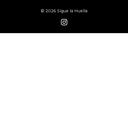
© 2026 Sigue la Huella