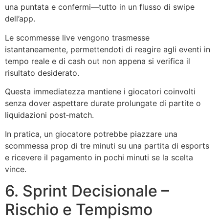
una puntata e confermi—tutto in un flusso di swipe
dell’app.
Le scommesse live vengono trasmesse
istantaneamente, permettendoti di reagire agli eventi in
tempo reale e di cash out non appena si verifica il
risultato desiderato.
Questa immediatezza mantiene i giocatori coinvolti
senza dover aspettare durate prolungate di partite o
liquidazioni post‑match.
In pratica, un giocatore potrebbe piazzare una
scommessa prop di tre minuti su una partita di esports
e ricevere il pagamento in pochi minuti se la scelta
vince.
6. Sprint Decisionale –
Rischio e Tempismo