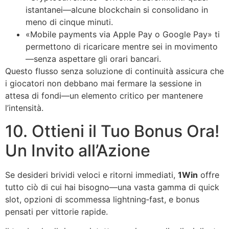
istantanei—alcune blockchain si consolidano in
meno di cinque minuti.
«Mobile payments via Apple Pay o Google Pay» ti
permettono di ricaricare mentre sei in movimento
—senza aspettare gli orari bancari.
Questo flusso senza soluzione di continuità assicura che
i giocatori non debbano mai fermare la sessione in
attesa di fondi—un elemento critico per mantenere
l’intensità.
10. Ottieni il Tuo Bonus Ora!
Un Invito all’Azione
Se desideri brividi veloci e ritorni immediati,
1Win
offre
tutto ciò di cui hai bisogno—una vasta gamma di quick
slot, opzioni di scommessa lightning‑fast, e bonus
pensati per vittorie rapide.