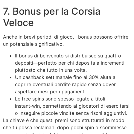
7. Bonus per la Corsia
Veloce
Anche in brevi periodi di gioco, i bonus possono offrire
un potenziale significativo.
Il bonus di benvenuto si distribuisce su quattro
depositi—perfetto per chi deposita a incrementi
piuttosto che tutto in una volta.
Un cashback settimanale fino al 30% aiuta a
coprire eventuali perdite rapide senza dover
aspettare mesi per i pagamenti.
Le free spins sono spesso legate a titoli
instant‑win, permettendo ai giocatori di esercitarsi
o inseguire piccole vincite senza rischi aggiuntivi.
La chiave è che questi premi sono strutturati in modo
che tu possa reclamarli dopo pochi spin o scommesse