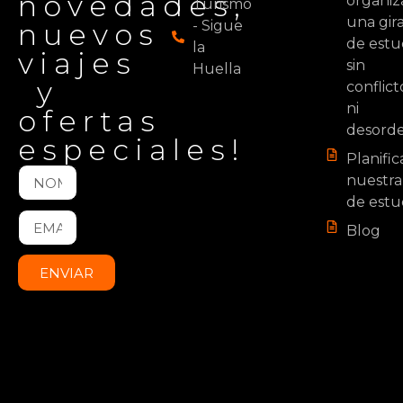
novedades,
organiz
Turismo
una gir
nuevos
- Sigue
de estu
la
viajes
sin
Huella
y
conflict
ni
ofertas
desord
especiales!
Planifi
nuestra
de estu
Blog
ENVIAR