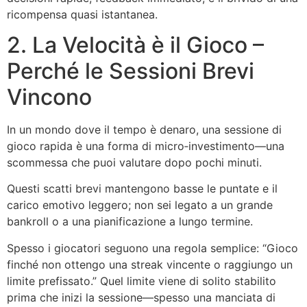
ricompensa quasi istantanea.
2. La Velocità è il Gioco –
Perché le Sessioni Brevi
Vincono
In un mondo dove il tempo è denaro, una sessione di
gioco rapida è una forma di micro‑investimento—una
scommessa che puoi valutare dopo pochi minuti.
Questi scatti brevi mantengono basse le puntate e il
carico emotivo leggero; non sei legato a un grande
bankroll o a una pianificazione a lungo termine.
Spesso i giocatori seguono una regola semplice: “Gioco
finché non ottengo una streak vincente o raggiungo un
limite prefissato.” Quel limite viene di solito stabilito
prima che inizi la sessione—spesso una manciata di