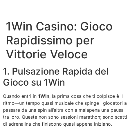
1Win Casino: Gioco
Rapidissimo per
Vittorie Veloce
1. Pulsazione Rapida del
Gioco su 1Win
Quando entri in
1Win
, la prima cosa che ti colpisce è il
ritmo—un tempo quasi musicale che spinge i giocatori a
passare da una spin all’altra con a malapena una pausa
tra loro. Queste non sono sessioni marathon; sono scatti
di adrenalina che finiscono quasi appena iniziano.