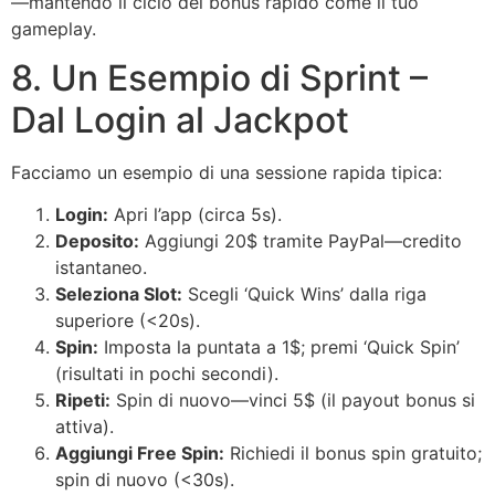
—mantendo il ciclo del bonus rapido come il tuo
gameplay.
8. Un Esempio di Sprint –
Dal Login al Jackpot
Facciamo un esempio di una sessione rapida tipica:
Login:
Apri l’app (circa 5s).
Deposito:
Aggiungi 20$ tramite PayPal—credito
istantaneo.
Seleziona Slot:
Scegli ‘Quick Wins’ dalla riga
superiore (<20s).
Spin:
Imposta la puntata a 1$; premi ‘Quick Spin’
(risultati in pochi secondi).
Ripeti:
Spin di nuovo—vinci 5$ (il payout bonus si
attiva).
Aggiungi Free Spin:
Richiedi il bonus spin gratuito;
spin di nuovo (<30s).