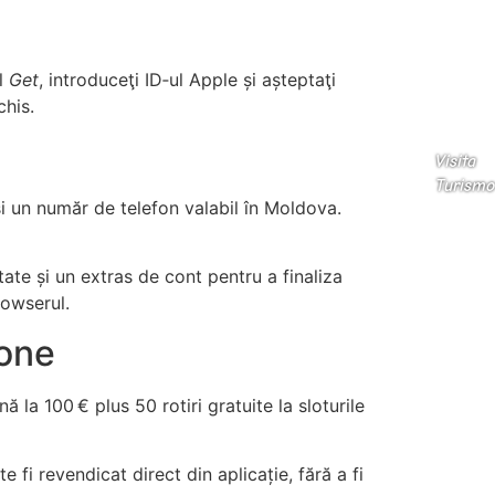
ul
Get
, introduceţi ID‑ul Apple și așteptaţi
chis.
Visita
Turism
și un număr de telefon valabil în Moldova.
tate și un extras de cont pentru a finaliza
rowserul.
hone
la 100 € plus 50 rotiri gratuite la sloturile
e fi revendicat direct din aplicație, fără a fi