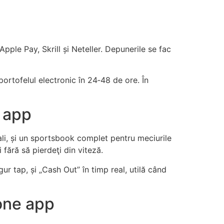
le Pay, Skrill și Neteller. Depunerile se fac
ortofelul electronic în 24‑48 de ore. În
e app
eali, și un sportsbook complet pentru meciurile
 fără să pierdeţi din viteză.
ur tap, și „Cash Out” în timp real, utilă când
hone app