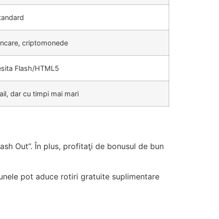
tandard
ancare, criptomonede
esita Flash/HTML5
il, dar cu timpi mai mari
Cash Out”. În plus, profitaţi de bonusul de bun
 unele pot aduce rotiri gratuite suplimentare