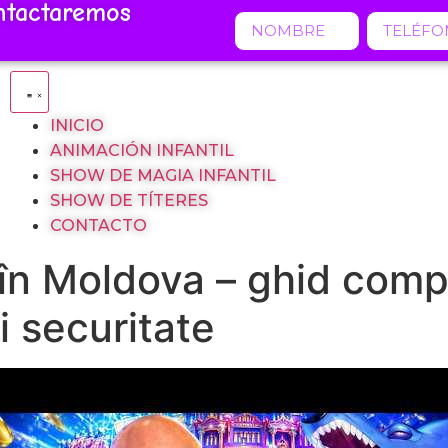
ntactaremos
INICIO
ANIMACIÓN INFANTIL
SHOW DE MAGIA INFANTIL
SHOW DE TÍTERES
CONTACTO
în Moldova – ghid comp
i securitate