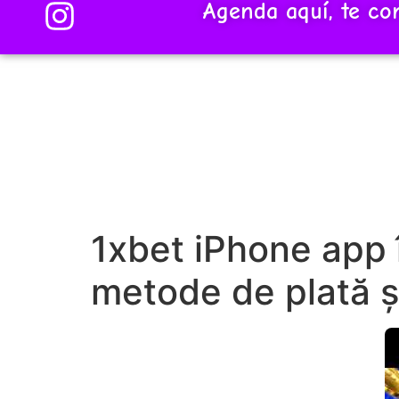
Agenda aquí, te co
1xbet iPhone app 
metode de plată ș