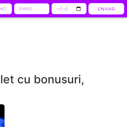
ENVIAR
let cu bonusuri,