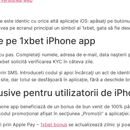
e este identic cu orice altă aplicație iOS: apăsaţi pe buton
avea pe ecranul principal un simbol al 1xbet, gata să fie des
are pe 1xbet iPhone app
cu pas. Completaţi numele, adresa de e‑mail, data naşterii 
1xbet solicită verificarea KYC în câteva zile.
in SMS. Introduceti codul și apoi încărcaţi un act de identi
 site, dar totul se desfășoară în aplicație, fără a deschide b
usive pentru utilizatorii de iP
iPhone app beneficiază de un bonus de bun venit de 100% până 
codul promoțional afișat în secţiunea „Promoții” a aplicaţiei.
ri prin Apple Pay –
1xbet bonus
se actualizează zilnic și poat