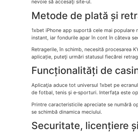
nevoie să accesaţi site‑ul.
Metode de plată și retr
1xbet iPhone app suportă cele mai populare me
instant, iar fondurile apar în cont în câteva se
Retragerile, în schimb, necesită procesarea KY
aplicație, puteţi urmări statusul fiecărei retrage
Funcționalități de casi
Aplicaţia aduce tot universul 1xbet pe ecranul 
de fotbal, tenis și e‑sporturi. Interfaţa este o
Printre caracteristicile apreciate se numără op
se schimbă dinamica meciului.
Securitate, licențiere 