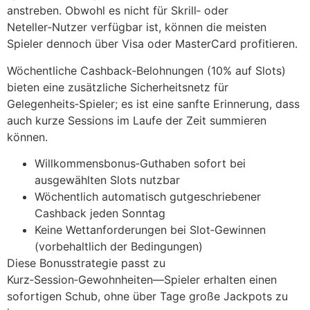
anstreben. Obwohl es nicht für Skrill‑ oder
Neteller‑Nutzer verfügbar ist, können die meisten
Spieler dennoch über Visa oder MasterCard profitieren.
Wöchentliche Cashback‑Belohnungen (10% auf Slots)
bieten eine zusätzliche Sicherheitsnetz für
Gelegenheits‑Spieler; es ist eine sanfte Erinnerung, dass
auch kurze Sessions im Laufe der Zeit summieren
können.
Willkommensbonus‑Guthaben sofort bei
ausgewählten Slots nutzbar
Wöchentlich automatisch gutgeschriebener
Cashback jeden Sonntag
Keine Wettanforderungen bei Slot‑Gewinnen
(vorbehaltlich der Bedingungen)
Diese Bonusstrategie passt zu
Kurz‑Session‑Gewohnheiten—Spieler erhalten einen
sofortigen Schub, ohne über Tage große Jackpots zu