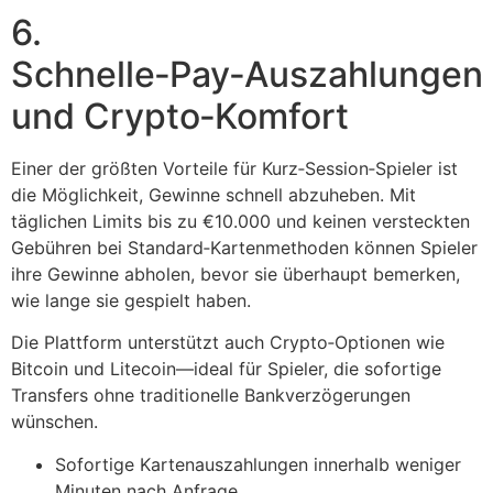
6.
Schnelle‑Pay‑Auszahlungen
und Crypto‑Komfort
Einer der größten Vorteile für Kurz‑Session‑Spieler ist
die Möglichkeit, Gewinne schnell abzuheben. Mit
täglichen Limits bis zu €10.000 und keinen versteckten
Gebühren bei Standard‑Kartenmethoden können Spieler
ihre Gewinne abholen, bevor sie überhaupt bemerken,
wie lange sie gespielt haben.
Die Plattform unterstützt auch Crypto‑Optionen wie
Bitcoin und Litecoin—ideal für Spieler, die sofortige
Transfers ohne traditionelle Bankverzögerungen
wünschen.
Sofortige Kartenauszahlungen innerhalb weniger
Minuten nach Anfrage