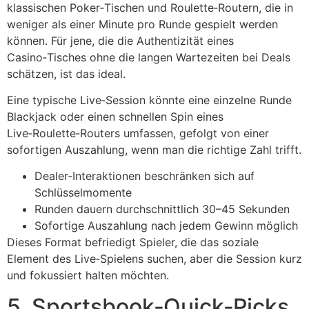
klassischen Poker‑Tischen und Roulette‑Routern, die in
weniger als einer Minute pro Runde gespielt werden
können. Für jene, die die Authentizität eines
Casino‑Tisches ohne die langen Wartezeiten bei Deals
schätzen, ist das ideal.
Eine typische Live‑Session könnte eine einzelne Runde
Blackjack oder einen schnellen Spin eines
Live‑Roulette‑Routers umfassen, gefolgt von einer
sofortigen Auszahlung, wenn man die richtige Zahl trifft.
Dealer‑Interaktionen beschränken sich auf
Schlüsselmomente
Runden dauern durchschnittlich 30–45 Sekunden
Sofortige Auszahlung nach jedem Gewinn möglich
Dieses Format befriedigt Spieler, die das soziale
Element des Live‑Spielens suchen, aber die Session kurz
und fokussiert halten möchten.
5. Sportsbook‑Quick‑Picks