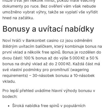
může trvat jen několik minut, pokud máte všechny
dokumenty po ruce. Bez ověření vám však nebude
umožněno vybrat výhry, takže se vyplatí vše vyřídit
hned na začátku.
Bonusy a uvítací nabídky
Noví hráči v Bankonbet casino cz jsou odměněni
štědrým uvítacím balíčkem, který kombinuje bonus na
první vklad a několik free spinů. Bonus je rozdělen do
dvou částí: 100 % bonus až do výše 5 000 Kč a 50 %
bonus na druhý vklad až do 2 000 Kč. Každá část má
své vlastní podmínky pro promítnutí (wagering
requirements) – 30‑násobek bonusu a 10‑násobek
vkladu.
Pro lepší přehled uvádíme hlavní výhody bonusu v
bodech:
Široká nabídka free spinů v populárních