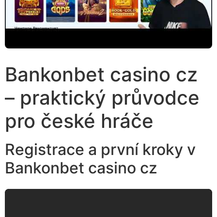
Bankonbet casino cz
– praktický průvodce
pro české hráče
Registrace a první kroky v
Bankonbet casino cz