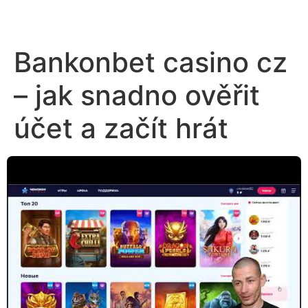
Bankonbet casino cz
– jak snadno ověřit
účet a začít hrát