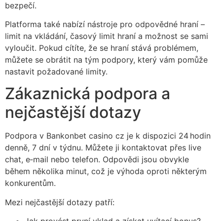
bezpečí.
Platforma také nabízí nástroje pro odpovědné hraní –
limit na vkládání, časový limit hraní a možnost se sami
vyloučit. Pokud cítíte, že se hraní stává problémem,
můžete se obrátit na tým podpory, který vám pomůže
nastavit požadované limity.
Zákaznická podpora a
nejčastější dotazy
Podpora v Bankonbet casino cz je k dispozici 24 hodin
denně, 7 dní v týdnu. Můžete ji kontaktovat přes live
chat, e‑mail nebo telefon. Odpovědi jsou obvykle
během několika minut, což je výhoda oproti některým
konkurentům.
Mezi nejčastější dotazy patří: