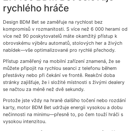
rychlého hráče
Design BDM Bet se zaměřuje na rychlost bez
kompromisů v rozmanitosti. S více než 6 000 herami od
více než 90 poskytovatelů máte okamžitý přístup k
obrovskému výběru automatů, stolových her a živých
nabídek—vše optimalizované pro rychlé přechody.
Přístup zaměřený na mobilní zařízení znamená, že se
můžete připojit na rychlou seanci z telefonu během
přestávky nebo při čekání ve frontě. Reakční doba
stránky zajišťuje, že i složité místnosti s živými dealery
se načtou za méně než dvě sekundy.
Protože jste vždy na hraně dalšího točení nebo rozdání
karty, motor BDM Bet udržuje energii vysokou a dobu
nečinnosti na minimu—přesně to, po čem touží hráči s
vysokou intenzitou.