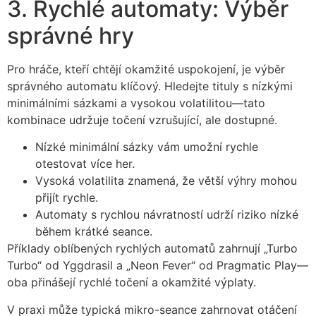
3. Rychlé automaty: Výběr
správné hry
Pro hráče, kteří chtějí okamžité uspokojení, je výběr
správného automatu klíčový. Hledejte tituly s nízkými
minimálními sázkami a vysokou volatilitou—tato
kombinace udržuje točení vzrušující, ale dostupné.
Nízké minimální sázky vám umožní rychle
otestovat více her.
Vysoká volatilita znamená, že větší výhry mohou
přijít rychle.
Automaty s rychlou návratností udrží riziko nízké
během krátké seance.
Příklady oblíbených rychlých automatů zahrnují „Turbo
Turbo“ od Yggdrasil a „Neon Fever“ od Pragmatic Play—
oba přinášejí rychlé točení a okamžité výplaty.
V praxi může typická mikro-seance zahrnovat otáčení