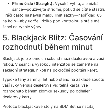
Přímé číslo (Straight):
Vysoká výhra, ale nízká
šance—používejte střídmě, pokud se cítíte šťastní.
Hráči často nastavují malou limit sázky—například €5
na kolo—aby udrželi riziko pod kontrolou a stále měli
šanci na rychlé výhry.
5. Blackjack Blitz: Časování
rozhodnutí během minut
Blackjack je o zlomcích sekund mezi dealerovou a vaší
rukou. V seanci s vysokou intenzitou se zaměříte na
základní strategii, nikoli na pokročilé počítání karet.
Typické tahy zahrnují hit nebo stand na základě součtu
vaší ruky versus dealerova viditelná karta, vše
rozhodnuto během zlomku sekundy po odhalení
dealerovy karty.
Protože blackjackové stoly na BDM Bet se načítají