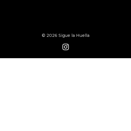
© 2026 Sigue la Huella