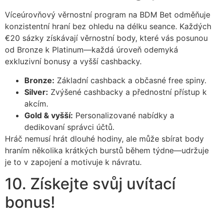
Víceúrovňový věrnostní program na BDM Bet odměňuje
konzistentní hraní bez ohledu na délku seance. Každých
€20 sázky získávají věrnostní body, které vás posunou
od Bronze k Platinum—každá úroveň odemyká
exkluzivní bonusy a vyšší cashbacky.
Bronze:
Základní cashback a občasné free spiny.
Silver:
Zvýšené cashbacky a přednostní přístup k
akcím.
Gold & vyšší:
Personalizované nabídky a
dedikovaní správci účtů.
Hráč nemusí hrát dlouhé hodiny, ale může sbírat body
hraním několika krátkých burstů během týdne—udržuje
je to v zapojení a motivuje k návratu.
10. Získejte svůj uvítací
bonus!