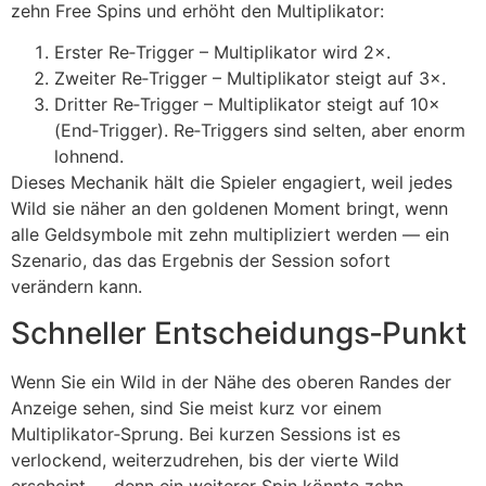
zehn Free Spins und erhöht den Multiplikator:
Erster Re‑Trigger – Multiplikator wird 2×.
Zweiter Re‑Trigger – Multiplikator steigt auf 3×.
Dritter Re‑Trigger – Multiplikator steigt auf 10×
(End‑Trigger). Re‑Triggers sind selten, aber enorm
lohnend.
Dieses Mechanik hält die Spieler engagiert, weil jedes
Wild sie näher an den goldenen Moment bringt, wenn
alle Geldsymbole mit zehn multipliziert werden — ein
Szenario, das das Ergebnis der Session sofort
verändern kann.
Schneller Entscheidungs‑Punkt
Wenn Sie ein Wild in der Nähe des oberen Randes der
Anzeige sehen, sind Sie meist kurz vor einem
Multiplikator‑Sprung. Bei kurzen Sessions ist es
verlockend, weiterzudrehen, bis der vierte Wild
erscheint — denn ein weiterer Spin könnte zehn