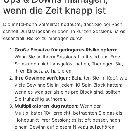
wenn die Zeit knapp ist
Die mittel‑hohe Volatilität bedeutet, dass Sie bei Pech
schnell Durststrecken erleben. In kurzen Sessions ist es
essenziell, Risiko zu managen durch:
Große Einsätze für geringeres Risiko opfern:
Wenn Sie an Ihrem Sessions‑Limit sind und Free
Spins noch nicht ausgelöst haben, überlegen Sie,
Ihren Einsatz zu halbieren.
Ihre Gewinne verfolgen:
Behalten Sie im Kopf, wie
viele Gewinne Sie in jedem 10‑Spin‑Block hatten;
wenn es weniger als eins pro Block sind, sollten
Sie frühzeitig aufhören.
Multiplikatoren klug nutzen:
Wenn der
Multiplikator 10× erreicht, betrachten Sie das als
Höhepunkt Ihrer Session; es ist oft besser, nach
einem Gewinn auf diesem Niveau aufzuhören,