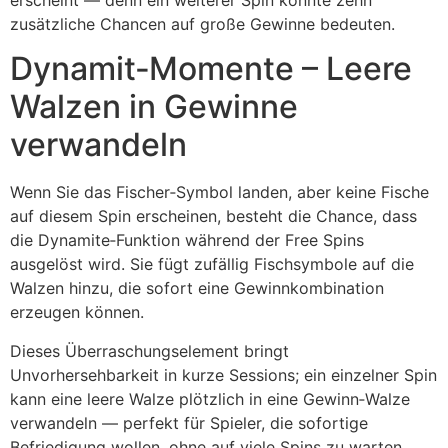
zusätzliche Chancen auf große Gewinne bedeuten.
Dynamit‑Momente – Leere
Walzen in Gewinne
verwandeln
Wenn Sie das Fischer‑Symbol landen, aber keine Fische
auf diesem Spin erscheinen, besteht die Chance, dass
die Dynamite‑Funktion während der Free Spins
ausgelöst wird. Sie fügt zufällig Fischsymbole auf die
Walzen hinzu, die sofort eine Gewinnkombination
erzeugen können.
Dieses Überraschungselement bringt
Unvorhersehbarkeit in kurze Sessions; ein einzelner Spin
kann eine leere Walze plötzlich in eine Gewinn‑Walze
verwandeln — perfekt für Spieler, die sofortige
Befriedigung wollen, ohne auf viele Spins zu warten.