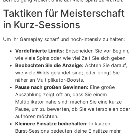
Taktiken für Meisterschaft
in Kurz‑Sessions
Um Ihr Gameplay scharf und hoch‑intensiv zu halten:
Vordefinierte Limits:
Entscheiden Sie vor Beginn,
wie viele Spins oder wie viel Zeit Sie sich geben.
Beobachten Sie die Anzeige:
Achten Sie darauf,
wie viele Wilds gelandet sind; jeder bringt Sie
näher an Multiplikator‑Boosts.
Pause nach großen Gewinnen:
Eine große
Auszahlung zeigt oft an, dass Sie einem
Multiplikator nahe sind; machen Sie eine kurze
Pause, um zu bewerten, ob Sie weiterspielen oder
aufhören möchten.
Kleinere Einsätze beibehalten:
In kurzen
Burst‑Sessions bedeuten kleine Einsätze mehr