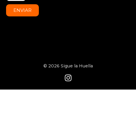
ENVIAR
© 2026 Sigue la Huella