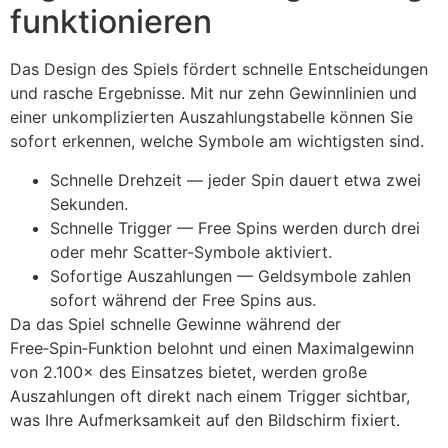
funktionieren
Das Design des Spiels fördert schnelle Entscheidungen
und rasche Ergebnisse. Mit nur zehn Gewinnlinien und
einer unkomplizierten Auszahlungstabelle können Sie
sofort erkennen, welche Symbole am wichtigsten sind.
Schnelle Drehzeit — jeder Spin dauert etwa zwei
Sekunden.
Schnelle Trigger — Free Spins werden durch drei
oder mehr Scatter-Symbole aktiviert.
Sofortige Auszahlungen — Geldsymbole zahlen
sofort während der Free Spins aus.
Da das Spiel schnelle Gewinne während der
Free‑Spin‑Funktion belohnt und einen Maximalgewinn
von 2.100× des Einsatzes bietet, werden große
Auszahlungen oft direkt nach einem Trigger sichtbar,
was Ihre Aufmerksamkeit auf den Bildschirm fixiert.