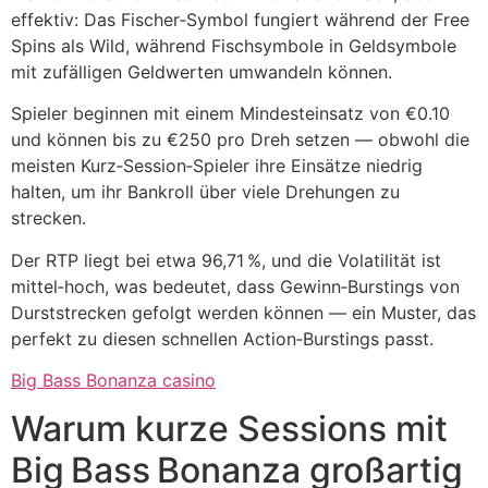
effektiv: Das Fischer‑Symbol fungiert während der Free
Spins als Wild, während Fischsymbole in Geldsymbole
mit zufälligen Geldwerten umwandeln können.
Spieler beginnen mit einem Mindesteinsatz von €0.10
und können bis zu €250 pro Dreh setzen — obwohl die
meisten Kurz‑Session‑Spieler ihre Einsätze niedrig
halten, um ihr Bankroll über viele Drehungen zu
strecken.
Der RTP liegt bei etwa 96,71 %, und die Volatilität ist
mittel‑hoch, was bedeutet, dass Gewinn‑Burstings von
Durststrecken gefolgt werden können — ein Muster, das
perfekt zu diesen schnellen Action‑Burstings passt.
Big Bass Bonanza casino
Warum kurze Sessions mit
Big Bass Bonanza großartig