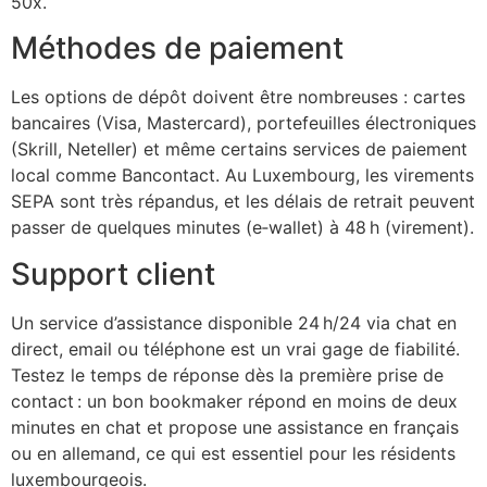
50x.
Méthodes de paiement
Les options de dépôt doivent être nombreuses : cartes
bancaires (Visa, Mastercard), portefeuilles électroniques
(Skrill, Neteller) et même certains services de paiement
local comme Bancontact. Au Luxembourg, les virements
SEPA sont très répandus, et les délais de retrait peuvent
passer de quelques minutes (e‑wallet) à 48 h (virement).
Support client
Un service d’assistance disponible 24 h/24 via chat en
direct, email ou téléphone est un vrai gage de fiabilité.
Testez le temps de réponse dès la première prise de
contact : un bon bookmaker répond en moins de deux
minutes en chat et propose une assistance en français
ou en allemand, ce qui est essentiel pour les résidents
luxembourgeois.