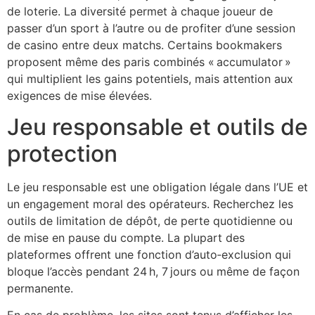
de loterie. La diversité permet à chaque joueur de
passer d’un sport à l’autre ou de profiter d’une session
de casino entre deux matchs. Certains bookmakers
proposent même des paris combinés « accumulator »
qui multiplient les gains potentiels, mais attention aux
exigences de mise élevées.
Jeu responsable et outils de
protection
Le jeu responsable est une obligation légale dans l’UE et
un engagement moral des opérateurs. Recherchez les
outils de limitation de dépôt, de perte quotidienne ou
de mise en pause du compte. La plupart des
plateformes offrent une fonction d’auto‑exclusion qui
bloque l’accès pendant 24 h, 7 jours ou même de façon
permanente.