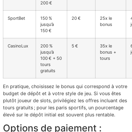
200 €
SportBet
150 %
20 €
25x le
jusqu’à
bonus
150 €
CasinoLux
200 %
5 €
35x le
jusqu’à
bonus +
100 € + 50
tours
tours
gratuits
En pratique, choisissez le bonus qui correspond à votre
budget de dépôt et à votre style de jeu. Si vous êtes
plutôt joueur de slots, privilégiez les offres incluant des
tours gratuits ; pour les paris sportifs, un pourcentage
élevé sur le dépôt initial est souvent plus rentable.
Options de paiement :