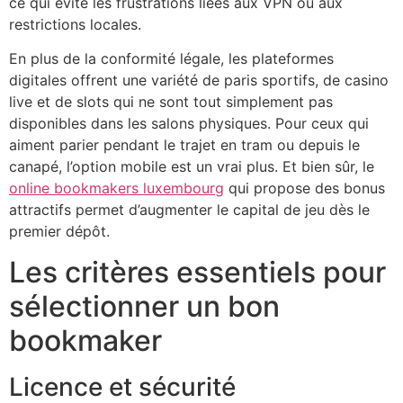
ce qui évite les frustrations liées aux VPN ou aux
restrictions locales.
En plus de la conformité légale, les plateformes
digitales offrent une variété de paris sportifs, de casino
live et de slots qui ne sont tout simplement pas
disponibles dans les salons physiques. Pour ceux qui
aiment parier pendant le trajet en tram ou depuis le
canapé, l’option mobile est un vrai plus. Et bien sûr, le
online bookmakers luxembourg
qui propose des bonus
attractifs permet d’augmenter le capital de jeu dès le
premier dépôt.
Les critères essentiels pour
sélectionner un bon
bookmaker
Licence et sécurité