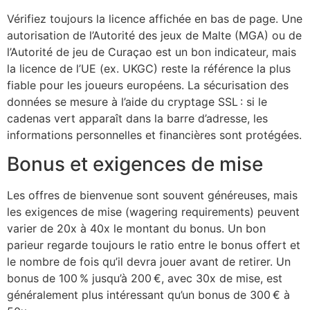
Vérifiez toujours la licence affichée en bas de page. Une
autorisation de l’Autorité des jeux de Malte (MGA) ou de
l’Autorité de jeu de Curaçao est un bon indicateur, mais
la licence de l’UE (ex. UKGC) reste la référence la plus
fiable pour les joueurs européens. La sécurisation des
données se mesure à l’aide du cryptage SSL : si le
cadenas vert apparaît dans la barre d’adresse, les
informations personnelles et financières sont protégées.
Bonus et exigences de mise
Les offres de bienvenue sont souvent généreuses, mais
les exigences de mise (wagering requirements) peuvent
varier de 20x à 40x le montant du bonus. Un bon
parieur regarde toujours le ratio entre le bonus offert et
le nombre de fois qu’il devra jouer avant de retirer. Un
bonus de 100 % jusqu’à 200 €, avec 30x de mise, est
généralement plus intéressant qu’un bonus de 300 € à