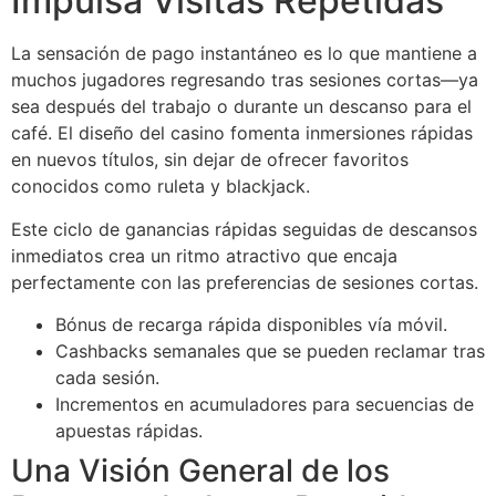
Impulsa Visitas Repetidas
La sensación de pago instantáneo es lo que mantiene a
muchos jugadores regresando tras sesiones cortas—ya
sea después del trabajo o durante un descanso para el
café. El diseño del casino fomenta inmersiones rápidas
en nuevos títulos, sin dejar de ofrecer favoritos
conocidos como ruleta y blackjack.
Este ciclo de ganancias rápidas seguidas de descansos
inmediatos crea un ritmo atractivo que encaja
perfectamente con las preferencias de sesiones cortas.
Bónus de recarga rápida disponibles vía móvil.
Cashbacks semanales que se pueden reclamar tras
cada sesión.
Incrementos en acumuladores para secuencias de
apuestas rápidas.
Una Visión General de los