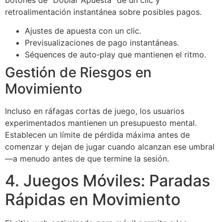
retroalimentación instantánea sobre posibles pagos.
Ajustes de apuesta con un clic.
Previsualizaciones de pago instantáneas.
Séquences de auto‑play que mantienen el ritmo.
Gestión de Riesgos en
Movimiento
Incluso en ráfagas cortas de juego, los usuarios
experimentados mantienen un presupuesto mental.
Establecen un límite de pérdida máxima antes de
comenzar y dejan de jugar cuando alcanzan ese umbral
—a menudo antes de que termine la sesión.
4. Juegos Móviles: Paradas
Rápidas en Movimiento