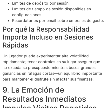
Límites de depósito por sesión.
Límites de tiempo de sesión disponibles en
configuraciones.
Recordatorios por email sobre umbrales de gasto.
Por qué la Responsabilidad
Importa Incluso en Sesiones
Rápidas
Un jugador puede experimentar alta volatilidad
rápidamente; tener controles en su lugar asegura que
no exceda su presupuesto mientras busca grandes
ganancias en ráfagas cortas—un equilibrio importante
para mantener el disfrute sin afectar sus finanzas.
9. La Emoción de
Resultados Inmediatos