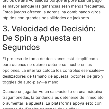
títulos de alta volatilidad porque el potencial de pago
es mayor aunque las ganancias sean menos frecuentes.
Estos juegos ofrecen la adrenalina combinando giros
rápidos con grandes posibilidades de jackpots.
3. Velocidad de Decisión:
De Spin a Apuesta en
Segundos
El proceso de toma de decisiones está simplificado
para quienes no quieren detenerse mucho en las
opciones. La interfaz coloca los controles esenciales—
deslizadores de tamaño de apuesta, botones de giro y
toggles de auto‑play—a mano.
Cuando un jugador ve un casi‑acierto en una máquina
tragamonedas, la tendencia es detenerse de inmediato
o aumentar la apuesta. La plataforma apoya esto con
botones de “Doblar Apuesta” de un clic y