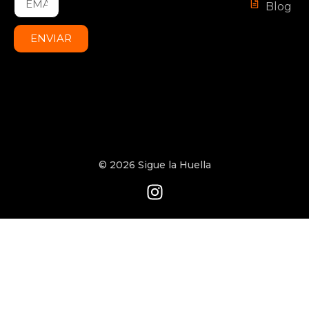
Blog
ENVIAR
© 2026 Sigue la Huella