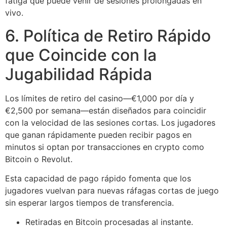
fatiga que puede venir de sesiones prolongadas en
vivo.
6. Política de Retiro Rápido
que Coincide con la
Jugabilidad Rápida
Los límites de retiro del casino—€1,000 por día y
€2,500 por semana—están diseñados para coincidir
con la velocidad de las sesiones cortas. Los jugadores
que ganan rápidamente pueden recibir pagos en
minutos si optan por transacciones en crypto como
Bitcoin o Revolut.
Esta capacidad de pago rápido fomenta que los
jugadores vuelvan para nuevas ráfagas cortas de juego
sin esperar largos tiempos de transferencia.
Retiradas en Bitcoin procesadas al instante.