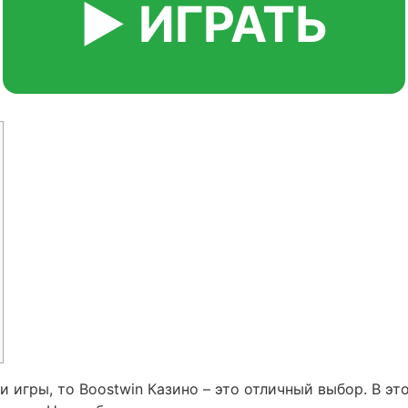
▶️ ИГРАТЬ
 игры, то Boostwin Казино – это отличный выбор. В э