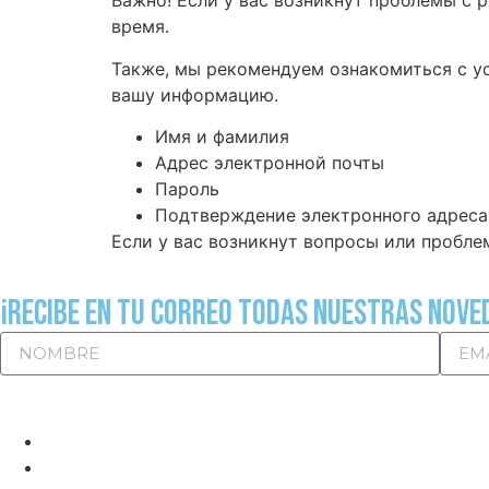
Важно! Если у вас возникнут проблемы с 
время.
Также, мы рекомендуем ознакомиться с у
вашу информацию.
Имя и фамилия
Адрес электронной почты
Пароль
Подтверждение электронного адреса
Если у вас возникнут вопросы или пробле
¡Recibe en tu correo todas nuestras noved