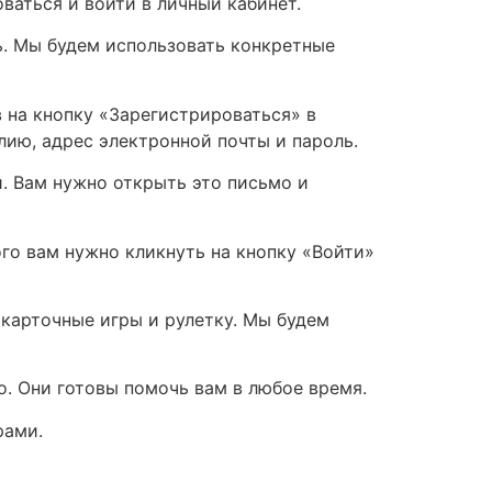
оваться и войти в личный кабинет.
ь. Мы будем использовать конкретные
в на кнопку «Зарегистрироваться» в
лию, адрес электронной почты и пароль.
. Вам нужно открыть это письмо и
го вам нужно кликнуть на кнопку «Войти»
 карточные игры и рулетку. Мы будем
о. Они готовы помочь вам в любое время.
рами.