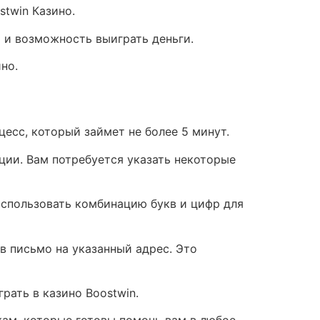
stwin Казино.
ы и возможность выиграть деньги.
но.
цесс, который займет не более 5 минут.
ции. Вам потребуется указать некоторые
спользовать комбинацию букв и цифр для
в письмо на указанный адрес. Это
рать в казино Boostwin.