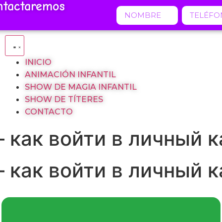
ntactaremos
INICIO
ANIMACIÓN INFANTIL
SHOW DE MAGIA INFANTIL
SHOW DE TÍTERES
CONTACTO
– как войти в личный 
– как войти в личный 