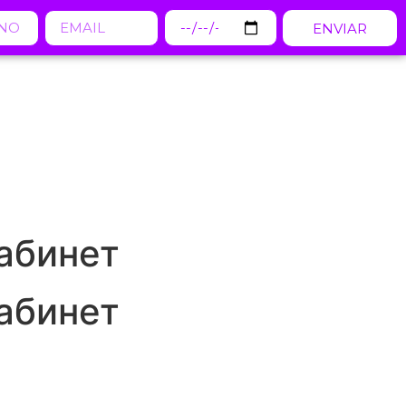
ENVIAR
кабинет
кабинет