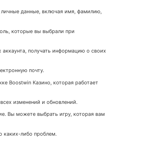
и личные данные, включая имя, фамилию,
роль, которые вы выбрали при
 аккаунта, получать информацию о своих
лектронную почту.
ке Boostwin Казино, которая работает
 всех изменений и обновлений.
ие. Вы можете выбрать игру, которая вам
о каких-либо проблем.