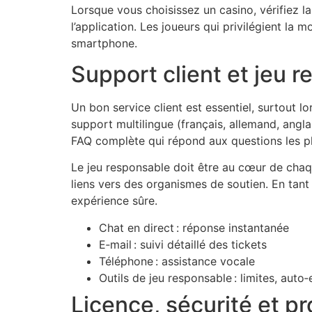
Lorsque vous choisissez un casino, vérifiez la 
l’application. Les joueurs qui privilégient la
smartphone.
Support client et jeu 
Un bon service client est essentiel, surtout lo
support multilingue (français, allemand, angla
FAQ complète qui répond aux questions les pl
Le jeu responsable doit être au cœur de chaque
liens vers des organismes de soutien. En tant
expérience sûre.
Chat en direct : réponse instantanée
E‑mail : suivi détaillé des tickets
Téléphone : assistance vocale
Outils de jeu responsable : limites, auto
Licence, sécurité et p