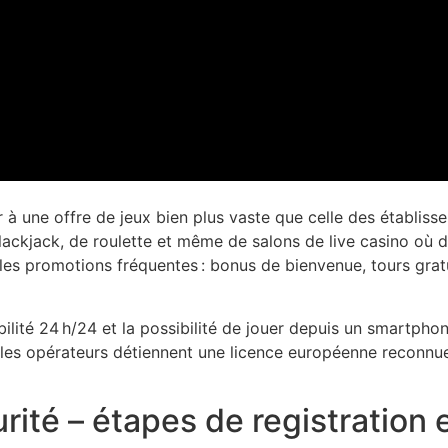
 à une offre de jeux bien plus vaste que celle des établiss
ackjack, de roulette et même de salons de live casino où de
ans les promotions fréquentes : bonus de bienvenue, tours gr
ilité 24 h/24 et la possibilité de jouer depuis un smartphone
e les opérateurs détiennent une licence européenne reconnue
rité – étapes de registration e