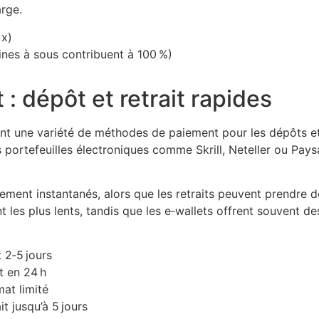
arge.
 x)
ines à sous contribuent à 100 %)
 dépôt et retrait rapides
t une variété de méthodes de paiement pour les dépôts et l
es portefeuilles électroniques comme Skrill, Neteller ou Pay
ement instantanés, alors que les retraits peuvent prendre d
les plus lents, tandis que les e‑wallets offrent souvent de
t 2‑5 jours
it en 24 h
at limité
it jusqu’à 5 jours