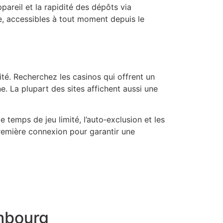
pareil et la rapidité des dépôts via
ive, accessibles à tout moment depuis le
ntité. Recherchez les casinos qui offrent un
e. La plupart des sites affichent aussi une
 temps de jeu limité, l’auto‑exclusion et les
première connexion pour garantir une
embourg