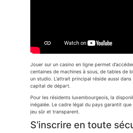
Jouer sur un casino en ligne permet d’accéder
centaines de machines à sous, de tables de bl
un studio. L’attrait principal réside aussi d
capital de départ.
Pour les résidents luxembourgeois, la disponib
inégalée. Le cadre légal du pays garantit qu
jeu sûr et transparent.
S’inscrire en toute sécu