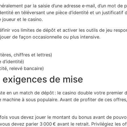
alement par la saisie d’une adresse e‑mail, d’un mot de p
ntité en téléversant une pièce d’identité et un justificatif
 joueur et le casino.
finir vos limites de dépôt et activer les outils de jeu res
jouer de façon occasionnelle ou plus intensive.
res, chiffres et lettres)
 d’identité)
cité, relevé bancaire)
 exigences de mise
e en un match de dépôt : le casino double votre premier dé
achine à sous populaire. Avant de profiter de ces offres, il
ois vous devez jouer le montant du bonus avant de pouvoir
ous devez parier 3 000 € avant le retrait. Privilégiez les 