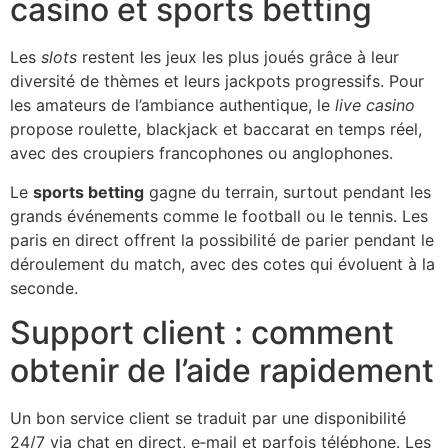
casino et sports betting
Les
slots
restent les jeux les plus joués grâce à leur
diversité de thèmes et leurs jackpots progressifs. Pour
les amateurs de l’ambiance authentique, le
live casino
propose roulette, blackjack et baccarat en temps réel,
avec des croupiers francophones ou anglophones.
Le
sports betting
gagne du terrain, surtout pendant les
grands événements comme le football ou le tennis. Les
paris en direct offrent la possibilité de parier pendant le
déroulement du match, avec des cotes qui évoluent à la
seconde.
Support client : comment
obtenir de l’aide rapidement
Un bon service client se traduit par une disponibilité
24/7 via chat en direct, e‑mail et parfois téléphone. Les