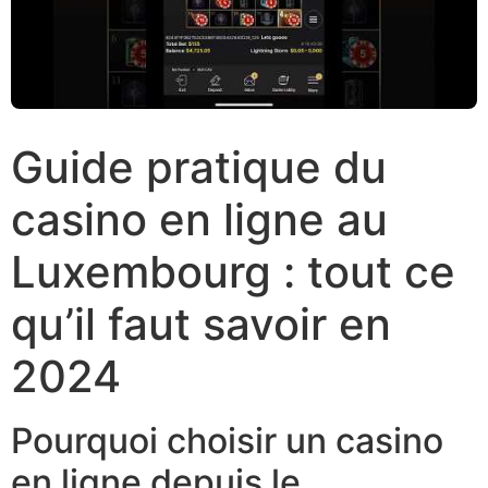
Guide pratique du
casino en ligne au
Luxembourg : tout ce
qu’il faut savoir en
2024
Pourquoi choisir un casino
en ligne depuis le