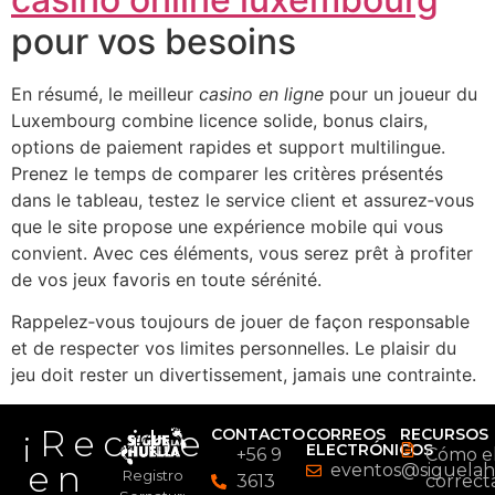
pour vos besoins
En résumé, le meilleur
casino en ligne
pour un joueur du
Luxembourg combine licence solide, bonus clairs,
options de paiement rapides et support multilingue.
Prenez le temps de comparer les critères présentés
dans le tableau, testez le service client et assurez‑vous
que le site propose une expérience mobile qui vous
convient. Avec ces éléments, vous serez prêt à profiter
de vos jeux favoris en toute sérénité.
Rappelez‑vous toujours de jouer de façon responsable
et de respecter vos limites personnelles. Le plaisir du
jeu doit rester un divertissement, jamais une contrainte.
¡Recibe
CONTACTO
CORREOS
RECURSOS
ELECTRÓNICOS
+56 9
Cómo el
en
eventos@siguelahu
Registro
3613
correc