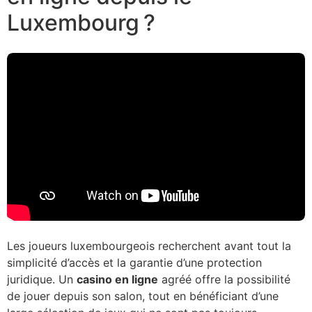
Luxembourg ?
Les joueurs luxembourgeois recherchent avant tout la
simplicité d’accès et la garantie d’une protection
juridique. Un
casino en ligne
agréé offre la possibilité
de jouer depuis son salon, tout en bénéficiant d’une