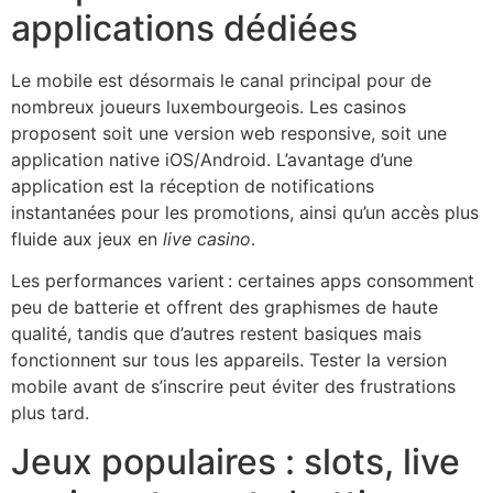
applications dédiées
Le mobile est désormais le canal principal pour de
nombreux joueurs luxembourgeois. Les casinos
proposent soit une version web responsive, soit une
application native iOS/Android. L’avantage d’une
application est la réception de notifications
instantanées pour les promotions, ainsi qu’un accès plus
fluide aux jeux en
live casino
.
Les performances varient : certaines apps consomment
peu de batterie et offrent des graphismes de haute
qualité, tandis que d’autres restent basiques mais
fonctionnent sur tous les appareils. Tester la version
mobile avant de s’inscrire peut éviter des frustrations
plus tard.
Jeux populaires : slots, live