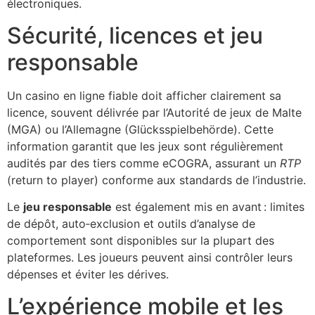
électroniques.
Sécurité, licences et jeu
responsable
Un casino en ligne fiable doit afficher clairement sa
licence, souvent délivrée par l’Autorité de jeux de Malte
(MGA) ou l’Allemagne (Glücksspielbehörde). Cette
information garantit que les jeux sont régulièrement
audités par des tiers comme eCOGRA, assurant un
RTP
(return to player) conforme aux standards de l’industrie.
Le
jeu responsable
est également mis en avant : limites
de dépôt, auto‑exclusion et outils d’analyse de
comportement sont disponibles sur la plupart des
plateformes. Les joueurs peuvent ainsi contrôler leurs
dépenses et éviter les dérives.
L’expérience mobile et les