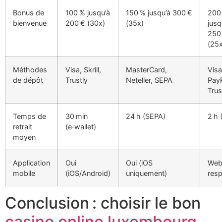
Bonus de
100 % jusqu’à
150 % jusqu’à 300 €
200
bienvenue
200 € (30x)
(35x)
jusq
250
(25x
Méthodes
Visa, Skrill,
MasterCard,
Visa
de dépôt
Trustly
Neteller, SEPA
PayP
Trus
Temps de
30 min
24 h (SEPA)
2 h 
retrait
(e‑wallet)
moyen
Application
Oui
Oui (iOS
We
mobile
(iOS/Android)
uniquement)
res
Conclusion : choisir le bon
casino online luxembourg