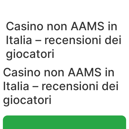
Casino non AAMS in
Italia – recensioni dei
giocatori
Casino non AAMS in
Italia – recensioni dei
giocatori