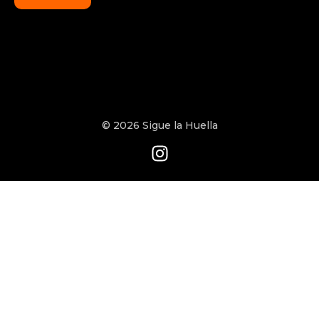
© 2026 Sigue la Huella