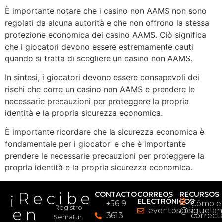
È importante notare che i casino non AAMS non sono
regolati da alcuna autorità e che non offrono la stessa
protezione economica dei casino AAMS. Ciò significa
che i giocatori devono essere estremamente cauti
quando si tratta di scegliere un casino non AAMS.
In sintesi, i giocatori devono essere consapevoli dei
rischi che corre un casino non AAMS e prendere le
necessarie precauzioni per proteggere la propria
identità e la propria sicurezza economica.
È importante ricordare che la sicurezza economica è
fondamentale per i giocatori e che è importante
prendere le necessarie precauzioni per proteggere la
propria identità e la propria sicurezza economica.
¡Recibe
CONTACTO
CORREOS
RECURSOS
ELECTRÓNICOS
+56 9
Cómo el
Registro
en
eventos@siguelahu
3613
correc
Sernatur: