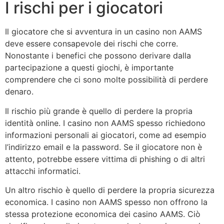
I rischi per i giocatori
Il giocatore che si avventura in un casino non AAMS
deve essere consapevole dei rischi che corre.
Nonostante i benefici che possono derivare dalla
partecipazione a questi giochi, è importante
comprendere che ci sono molte possibilità di perdere
denaro.
Il rischio più grande è quello di perdere la propria
identità online. I casino non AAMS spesso richiedono
informazioni personali ai giocatori, come ad esempio
l’indirizzo email e la password. Se il giocatore non è
attento, potrebbe essere vittima di phishing o di altri
attacchi informatici.
Un altro rischio è quello di perdere la propria sicurezza
economica. I casino non AAMS spesso non offrono la
stessa protezione economica dei casino AAMS. Ciò