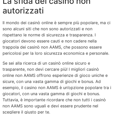
La sfida dei casinò non
autorizzati
Il mondo dei casinò online è sempre più popolare, ma ci
sono alcuni siti che non sono autorizzati e non
rispettano le norme di sicurezza e trasparenza. I
giocatori devono essere cauti e non cadere nella
trappola dei casinò non AAMS, che possono essere
pericolosi per la loro sicurezza economica e personale.
Se sei alla ricerca di un casinò online sicuro e
trasparente, non devi cercare più! I migliori casinò
online non AAMS offrono esperienze di gioco uniche e
sicure, con una vasta gamma di giochi e bonus. Ad
esempio, il casino non AAMS è un’opzione popolare tra i
giocatori, con una vasta gamma di giochi e bonus.
Tuttavia, è importante ricordare che non tutti i casinò
non AAMS sono uguali e devi essere prudente nel
scegliere il giusto per te.