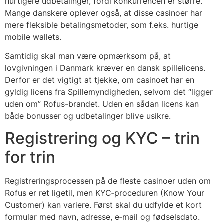
hurtigere udbetalinger, fordi konkurrencen er større.
Mange danskere oplever også, at disse casinoer har
mere fleksible betalingsmetoder, som f.eks. hurtige
mobile wallets.
Samtidig skal man være opmærksom på, at
lovgivningen i Danmark kræver en dansk spillelicens.
Derfor er det vigtigt at tjekke, om casinoet har en
gyldig licens fra Spillemyndigheden, selvom det “ligger
uden om” Rofus-brandet. Uden en sådan licens kan
både bonusser og udbetalinger blive usikre.
Registrering og KYC – trin
for trin
Registreringsprocessen på de fleste casinoer uden om
Rofus er ret ligetil, men KYC‑proceduren (Know Your
Customer) kan variere. Først skal du udfylde et kort
formular med navn, adresse, e‑mail og fødselsdato.