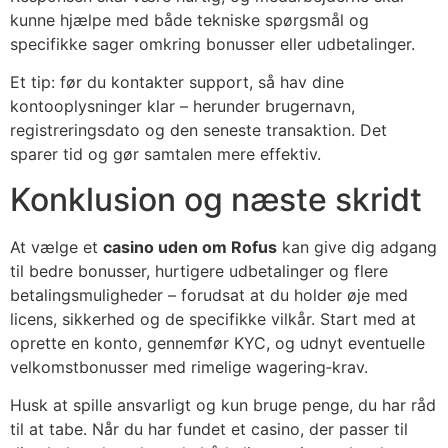
kunne hjælpe med både tekniske spørgsmål og
specifikke sager omkring bonusser eller udbetalinger.
Et tip: før du kontakter support, så hav dine
kontooplysninger klar – herunder brugernavn,
registreringsdato og den seneste transaktion. Det
sparer tid og gør samtalen mere effektiv.
Konklusion og næste skridt
At vælge et
casino uden om Rofus
kan give dig adgang
til bedre bonusser, hurtigere udbetalinger og flere
betalingsmuligheder – forudsat at du holder øje med
licens, sikkerhed og de specifikke vilkår. Start med at
oprette en konto, gennemfør KYC, og udnyt eventuelle
velkomstbonusser med rimelige wagering‑krav.
Husk at spille ansvarligt og kun bruge penge, du har råd
til at tabe. Når du har fundet et casino, der passer til