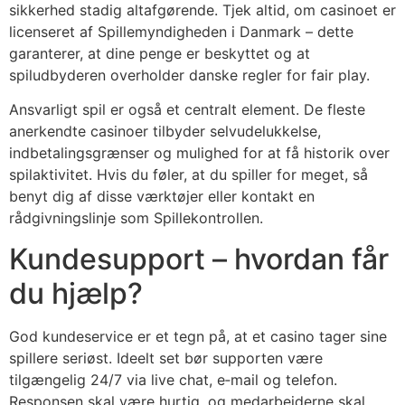
sikkerhed stadig altafgørende. Tjek altid, om casinoet er
licenseret af Spillemyndigheden i Danmark – dette
garanterer, at dine penge er beskyttet og at
spiludbyderen overholder danske regler for fair play.
Ansvarligt spil er også et centralt element. De fleste
anerkendte casinoer tilbyder selvudelukkelse,
indbetalingsgrænser og mulighed for at få historik over
spilaktivitet. Hvis du føler, at du spiller for meget, så
benyt dig af disse værktøjer eller kontakt en
rådgivningslinje som Spillekontrollen.
Kundesupport – hvordan får
du hjælp?
God kundeservice er et tegn på, at et casino tager sine
spillere seriøst. Ideelt set bør supporten være
tilgængelig 24/7 via live chat, e‑mail og telefon.
Responsen skal være hurtig, og medarbejderne skal