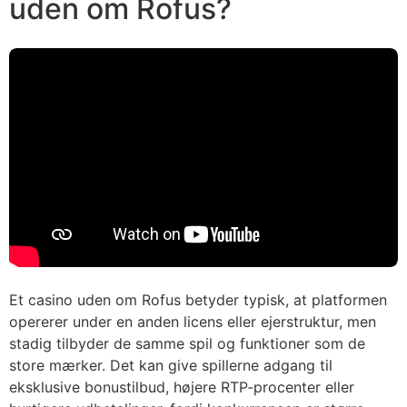
uden om Rofus?
Et casino uden om Rofus betyder typisk, at platformen
opererer under en anden licens eller ejerstruktur, men
stadig tilbyder de samme spil og funktioner som de
store mærker. Det kan give spillerne adgang til
eksklusive bonustilbud, højere RTP‑procenter eller