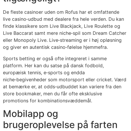
De fleste casinoer uden om Rofus har et omfattende
live casino‑udbud med dealere fra hele verden. Du kan
finde klassikere som Live Blackjack, Live Roulette og
Live Baccarat samt mere niche‑spil som Dream Catcher
eller Monopoly Live. Live‑streaming er i høj opløsning
og giver en autentisk casino‑følelse hjemmefra.
Sports betting er også ofte integreret i samme
platform. Her kan du satse på dansk fodbold,
europæisk tennis, e‑sports og endda
niche‑begivenheder som motorsport eller cricket. Værd
at bemærke er, at odds‑udbuddet kan variere fra den
store bookmaker, men du får ofte eksklusive
promotions for kombinationsvæddemål.
Mobilapp og
brugeroplevelse på farten