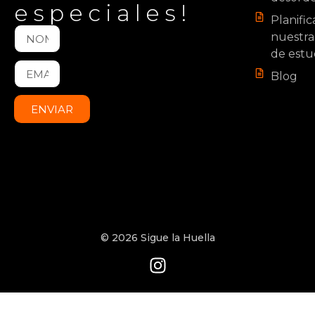
especiales!
Planifi
nuestra
de estu
Blog
ENVIAR
© 2026 Sigue la Huella