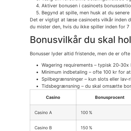
Aktiver bonusen i casinoets bonussektio
Begynd at spille, men husk at du sener
Det er vigtigt at læse casinoets vilkår inden
du mister den, hvis du ikke spiller inden for 7
Bonusvilkår du skal ho
Bonusser lyder altid fristende, men de er ofte
Wagering requirements – typisk 20‑30x
Minimum indbetaling – ofte 100 kr for a
Spilbegrænsninger – kun slots eller lav‑r
Tidsbegrænsning – du skal omsætte bon
Casino
Bonusprocent
Casino A
100 %
Casino B
150 %