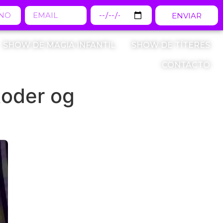
ENVIAR
SHOW DE MAGIA INFANTIL
SHOW DE TÍTERES
CONTACTO
toder og