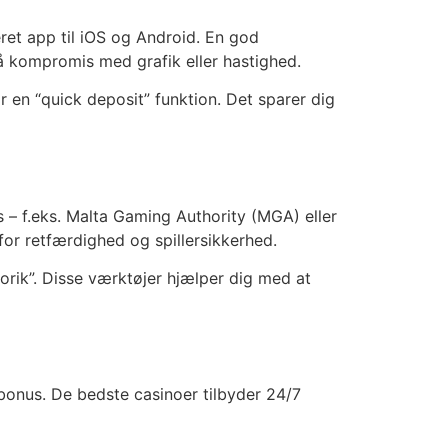
ret app til iOS og Android. En god
på kompromis med grafik eller hastighed.
 en “quick deposit” funktion. Det sparer dig
s – f.eks. Malta Gaming Authority (MGA) eller
or retfærdighed og spillersikkerhed.
torik”. Disse værktøjer hjælper dig med at
bonus. De bedste casinoer tilbyder 24/7