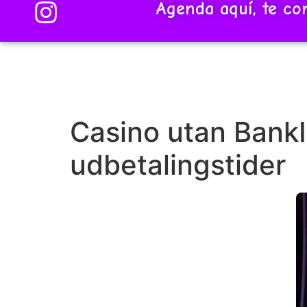
Agenda aquí, te co
Casino utan Bank
udbetalingstider