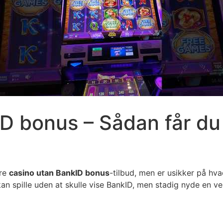
D bonus – Sådan får du
ore
casino utan BankID bonus
-tilbud, men er usikker på hva
 kan spille uden at skulle vise BankID, men stadig nyde en 