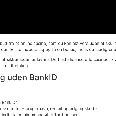
lbud fra et online casino, som du kan aktivere uden at skul
e den første indbetaling og få en bonus, mens du stadig er
e at sikkerheden er lavere. De fleste licenserede casinoe
e en udbetaling.
dig uden BankID
n BankID”.
oriske felter – brugernavn, e‑mail og adgangskode.
g indbetal minimumsbeløbet for bonusen.