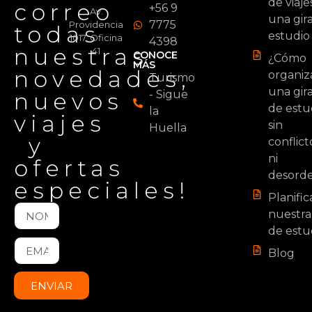
de viaje
correo
+56 9
Av.
una gir
7775
Providencia
todas
estudio
1017, Oficina
4398
nuestras
41
CONOCE
¿Cómo
MÁS
novedades,
organiz
Turismo
una gir
nuevos
- Sigue
de estu
la
viajes
sin
Huella
y
conflict
ni
ofertas
desord
especiales!
Planifi
nuestra
de estu
Blog
ENVIAR