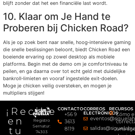
blijft zonder dat het een financiële last wordt.
10. Klaar om Je Hand te
Proberen bij Chicken Road?
Als je op zoek bent naar snelle, hoog‑intensieve gaming
die snelle beslissingen beloont, biedt Chicken Road een
boeiende ervaring op zowel desktop als mobiele
platforms. Begin met de demo om je comfortniveau te
peilen, en ga daarna over tot echt geld met duidelijke
bankroll‑limieten en vooraf ingestelde exit‑doelen.
Moge je chicken veilig oversteken, en mogen je
multipliers stijgen!
¡Recibe
CONTACTO
CORREOS
RECURSOS
ELECTRÓNICOS
+56 9
Cómo el
en
eventos@siguelahu
Registro
3613
correc
Sernatur:
tu
salidas@siguelahue
8119
una age
74303