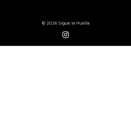
© 2026 Sigue la Huella