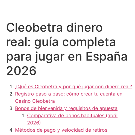
Cleobetra dinero
real: guía completa
para jugar en España
2026
¿Qué es Cleobetra y por qué jugar con dinero real?
Registro paso a paso: cómo crear tu cuenta en
Casino Cleobetra
Bonos de bienvenida y requisitos de apuesta
Comparativa de bonos habituales (abril
2026)
Métodos de pago y velocidad de retiros