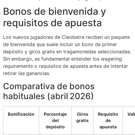
Bonos de bienvenida y
requisitos de apuesta
Los nuevos jugadores de Cleobetra reciben un paquete
de bienvenida que suele incluir un bono de primer
depósito y giros gratis en tragamonedas seleccionadas.
Sin embargo, es fundamental entender los
wagering
requirements
o requisitos de apuesta antes de intentar
retirar las ganancias.
Comparativa de bonos
habituales (abril 2026)
Bonificación
Porcentaje
Giros
Requisito
Val
del
gratis
de
depósito
apuesta