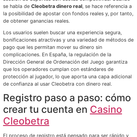
se habla de
Cleobetra dinero real
, se hace referencia a
la posibilidad de apostar con fondos reales y, por tanto,
de obtener ganancias reales.
Los usuarios suelen buscar una experiencia segura,
bonificaciones atractivas y una variedad de métodos de
pago que les permitan mover su dinero sin
complicaciones. En España, la regulación de la
Dirección General de Ordenación del Juego garantiza
que los operadores cumplan con estándares de
protección al jugador, lo que aporta una capa adicional
de confianza al usar Cleobetra con dinero real.
Registro paso a paso: cómo
crear tu cuenta en
Casino
Cleobetra
El proceso de registro está pensado para ser rápido y