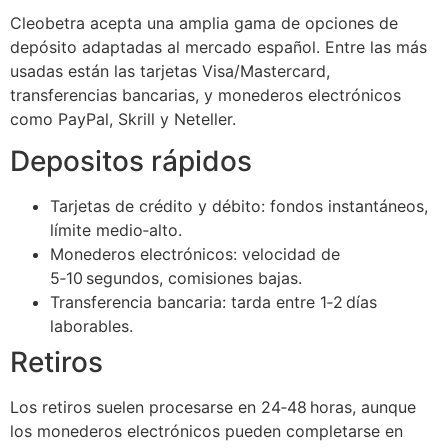
Cleobetra acepta una amplia gama de opciones de
depósito adaptadas al mercado español. Entre las más
usadas están las tarjetas Visa/Mastercard,
transferencias bancarias, y monederos electrónicos
como PayPal, Skrill y Neteller.
Depositos rápidos
Tarjetas de crédito y débito: fondos instantáneos,
límite medio‑alto.
Monederos electrónicos: velocidad de
5‑10 segundos, comisiones bajas.
Transferencia bancaria: tarda entre 1‑2 días
laborables.
Retiros
Los retiros suelen procesarse en 24‑48 horas, aunque
los monederos electrónicos pueden completarse en