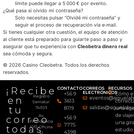
límite puede llegar a 5 000 € por evento.
¿Qué pasa si olvido mi contraseña?
Solo necesitas pulsar “Olvidé mi contraseña” y
seguir el proceso de recuperación vía e‑mail.
Si tienes cualquier otra cuestión, el equipo de atención
al cliente está preparado para guiarte paso a paso y
asegurar que tu experiencia con
Cleobetra dinero real
sea cómoda y segura.
© 2026 Casino Cleobetra. Todos los derechos
reservados.
¡Recibe
CONTACTO
CORREOS
RECURSOS
ELECTRÓNICOS
+56 9
Cómo el
Registro
en
eventos@siguelahu
3613
correc
Sernatur:
tu
salidas@siguelahue
74303
8119
una age
de viaje
Av.
correo
+56 9
Providencia
una gir
7775
todas
1017, Oficina
estudio
4398
41