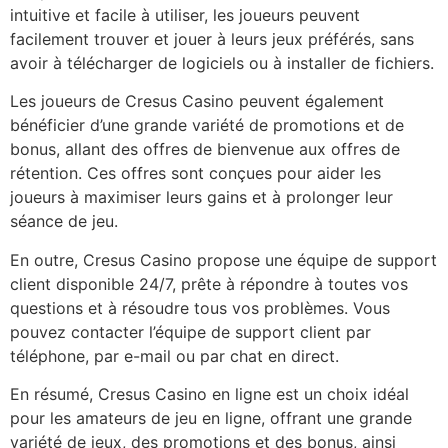
intuitive et facile à utiliser, les joueurs peuvent
facilement trouver et jouer à leurs jeux préférés, sans
avoir à télécharger de logiciels ou à installer de fichiers.
Les joueurs de Cresus Casino peuvent également
bénéficier d’une grande variété de promotions et de
bonus, allant des offres de bienvenue aux offres de
rétention. Ces offres sont conçues pour aider les
joueurs à maximiser leurs gains et à prolonger leur
séance de jeu.
En outre, Cresus Casino propose une équipe de support
client disponible 24/7, prête à répondre à toutes vos
questions et à résoudre tous vos problèmes. Vous
pouvez contacter l’équipe de support client par
téléphone, par e-mail ou par chat en direct.
En résumé, Cresus Casino en ligne est un choix idéal
pour les amateurs de jeu en ligne, offrant une grande
variété de jeux, des promotions et des bonus, ainsi