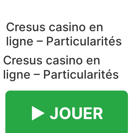
Cresus casino en
ligne – Particularités
Cresus casino en
ligne – Particularités
▶️ JOUER