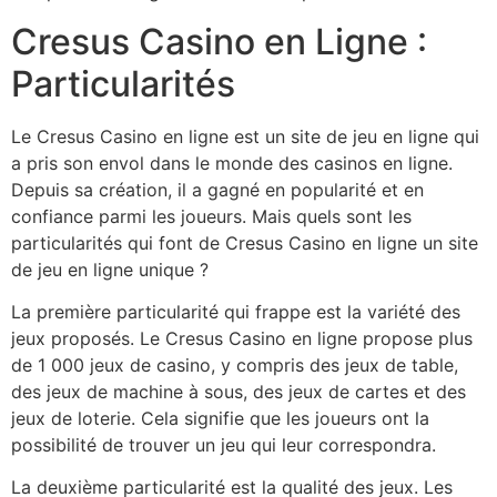
Cresus Casino en Ligne :
Particularités
Le Cresus Casino en ligne est un site de jeu en ligne qui
a pris son envol dans le monde des casinos en ligne.
Depuis sa création, il a gagné en popularité et en
confiance parmi les joueurs. Mais quels sont les
particularités qui font de Cresus Casino en ligne un site
de jeu en ligne unique ?
La première particularité qui frappe est la variété des
jeux proposés. Le Cresus Casino en ligne propose plus
de 1 000 jeux de casino, y compris des jeux de table,
des jeux de machine à sous, des jeux de cartes et des
jeux de loterie. Cela signifie que les joueurs ont la
possibilité de trouver un jeu qui leur correspondra.
La deuxième particularité est la qualité des jeux. Les