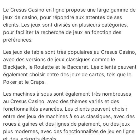
Le Cresus Casino en ligne propose une large gamme de
jeux de casino, pour répondre aux attentes de ses
clients. Les jeux sont divisés en plusieurs catégories,
pour faciliter la recherche de jeux en fonction des
préférences.
Les jeux de table sont très populaires au Cresus Casino,
avec des versions de jeux classiques comme le
Blackjack, le Roulette et le Baccarat. Les clients peuvent
également choisir entre des jeux de cartes, tels que le
Poker et le Craps.
Les machines à sous sont également très nombreuses
au Cresus Casino, avec des thèmes variés et des
fonctionnalités avancées. Les clients peuvent choisir
entre des jeux de machines à sous classiques, avec des
roues à gaines et des lignes de paiement, ou des jeux
plus modernes, avec des fonctionnalités de jeu en ligne
et des jackpots élevés.