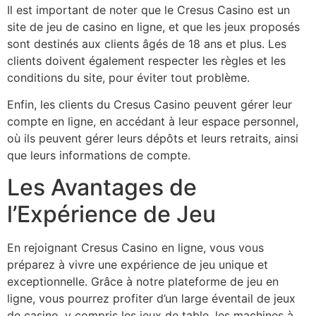
Il est important de noter que le Cresus Casino est un
site de jeu de casino en ligne, et que les jeux proposés
sont destinés aux clients âgés de 18 ans et plus. Les
clients doivent également respecter les règles et les
conditions du site, pour éviter tout problème.
Enfin, les clients du Cresus Casino peuvent gérer leur
compte en ligne, en accédant à leur espace personnel,
où ils peuvent gérer leurs dépôts et leurs retraits, ainsi
que leurs informations de compte.
Les Avantages de
l’Expérience de Jeu
En rejoignant Cresus Casino en ligne, vous vous
préparez à vivre une expérience de jeu unique et
exceptionnelle. Grâce à notre plateforme de jeu en
ligne, vous pourrez profiter d’un large éventail de jeux
de casino, y compris les jeux de table, les machines à