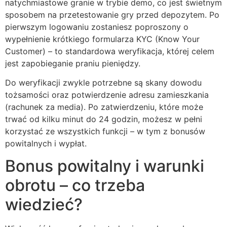
natychmiastowe granie w trybie demo, co jest świetnym
sposobem na przetestowanie gry przed depozytem. Po
pierwszym logowaniu zostaniesz poproszony o
wypełnienie krótkiego formularza KYC (Know Your
Customer) – to standardowa weryfikacja, której celem
jest zapobieganie praniu pieniędzy.
Do weryfikacji zwykle potrzebne są skany dowodu
tożsamości oraz potwierdzenie adresu zamieszkania
(rachunek za media). Po zatwierdzeniu, które może
trwać od kilku minut do 24 godzin, możesz w pełni
korzystać ze wszystkich funkcji – w tym z bonusów
powitalnych i wypłat.
Bonus powitalny i warunki
obrotu – co trzeba
wiedzieć?