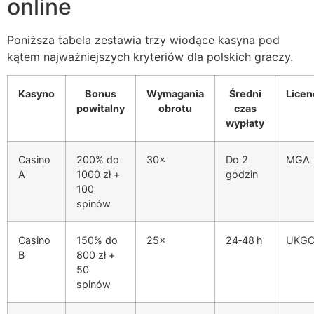
online
Poniższa tabela zestawia trzy wiodące kasyna pod
kątem najważniejszych kryteriów dla polskich graczy.
Kasyno
Bonus
Wymagania
Średni
Licen
powitalny
obrotu
czas
wypłaty
Casino
200% do
30×
Do 2
MGA
A
1000 zł +
godzin
100
spinów
Casino
150% do
25×
24‑48 h
UKG
B
800 zł +
50
spinów