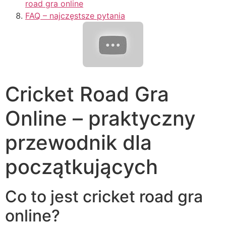
road gra online
FAQ – najczęstsze pytania
Cricket Road Gra
Online – praktyczny
przewodnik dla
początkujących
Co to jest cricket road gra
online?