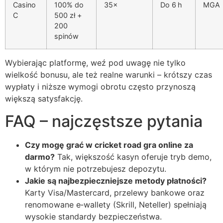
Casino
100% do
35×
Do 6 h
MGA
C
500 zł +
200
spinów
Wybierając platformę, weź pod uwagę nie tylko
wielkość bonusu, ale też realne warunki – krótszy czas
wypłaty i niższe wymogi obrotu często przynoszą
większą satysfakcję.
FAQ – najczęstsze pytania
Czy mogę grać w cricket road gra online za
darmo?
Tak, większość kasyn oferuje tryb demo,
w którym nie potrzebujesz depozytu.
Jakie są najbezpieczniejsze metody płatności?
Karty Visa/Mastercard, przelewy bankowe oraz
renomowane e‑wallety (Skrill, Neteller) spełniają
wysokie standardy bezpieczeństwa.