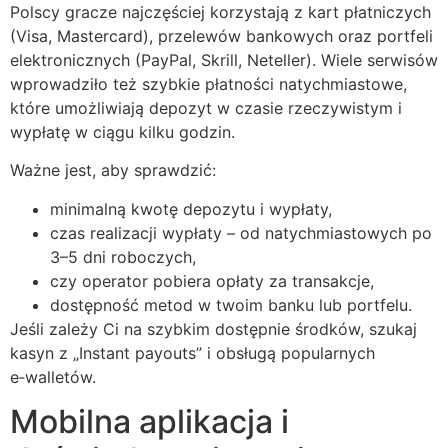
Polscy gracze najczęściej korzystają z kart płatniczych
(Visa, Mastercard), przelewów bankowych oraz portfeli
elektronicznych (PayPal, Skrill, Neteller). Wiele serwisów
wprowadziło też szybkie płatności natychmiastowe,
które umożliwiają depozyt w czasie rzeczywistym i
wypłatę w ciągu kilku godzin.
Ważne jest, aby sprawdzić:
minimalną kwotę depozytu i wypłaty,
czas realizacji wypłaty – od natychmiastowych po
3–5 dni roboczych,
czy operator pobiera opłaty za transakcje,
dostępność metod w twoim banku lub portfelu.
Jeśli zależy Ci na szybkim dostępnie środków, szukaj
kasyn z „Instant payouts” i obsługą popularnych
e‑walletów.
Mobilna aplikacja i