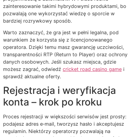
zainteresowanie takimi hybrydowymi produktami, bo
pozwalają one wykorzystać wiedzę o sporcie w
bardziej rozrywkowy sposób.
Warto zaznaczyć, że gra jest w pełni legalna, pod
warunkiem że korzysta się z licencjonowanego
operatora. Dzięki temu masz gwarancję uczciwości,
transparentności RTP (Return to Player) oraz ochrony
danych osobowych. Jeśli szukasz miejsca, gdzie
możesz zagrać, odwiedź
cricket road casino game
i
sprawdź aktualne oferty.
Rejestracja i weryfikacja
konta – krok po kroku
Proces rejestracji w większości serwisów jest prosty:
podajesz adres e‑mail, tworzysz hasło i akceptujesz
regulamin. Niektórzy operatorzy pozwalają na