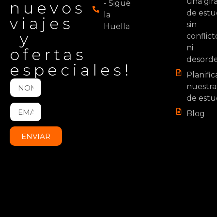
una gir
nuevos
- Sigue
de estu
la
viajes
sin
Huella
y
conflict
ni
ofertas
desord
especiales!
Planifi
nuestra
de estu
Blog
ENVIAR