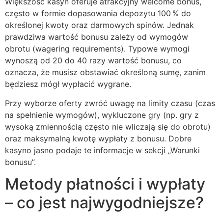
Większość kasyn oferuje atrakcyjny welcome bonus,
często w formie dopasowania depozytu 100 % do
określonej kwoty oraz darmowych spinów. Jednak
prawdziwa wartość bonusu zależy od wymogów
obrotu (wagering requirements). Typowe wymogi
wynoszą od 20 do 40 razy wartość bonusu, co
oznacza, że musisz obstawiać określoną sumę, zanim
będziesz mógł wypłacić wygrane.
Przy wyborze oferty zwróć uwagę na limity czasu (czas
na spełnienie wymogów), wykluczone gry (np. gry z
wysoką zmiennością często nie wliczają się do obrotu)
oraz maksymalną kwotę wypłaty z bonusu. Dobre
kasyno jasno podaje te informacje w sekcji „Warunki
bonusu”.
Metody płatności i wypłaty
– co jest najwygodniejsze?