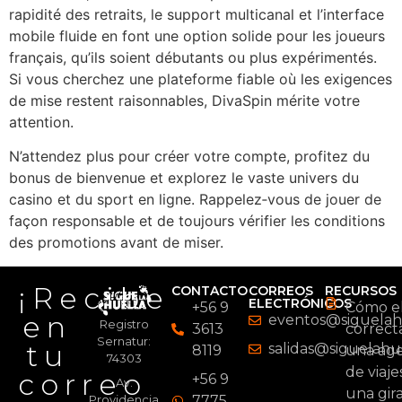
rapidité des retraits, le support multicanal et l’interface
mobile fluide en font une option solide pour les joueurs
français, qu’ils soient débutants ou plus expérimentés.
Si vous cherchez une plateforme fiable où les exigences
de mise restent raisonnables, DivaSpin mérite votre
attention.
N’attendez plus pour créer votre compte, profitez du
bonus de bienvenue et explorez le vaste univers du
casino et du sport en ligne. Rappelez‑vous de jouer de
façon responsable et de toujours vérifier les conditions
des promotions avant de miser.
¡Recibe
CONTACTO
CORREOS
RECURSOS
ELECTRÓNICOS
+56 9
Cómo el
en
eventos@siguelahu
Registro
3613
correc
Sernatur:
tu
salidas@siguelahue
8119
una age
74303
de viaje
correo
+56 9
Av.
una gir
7775
Providencia