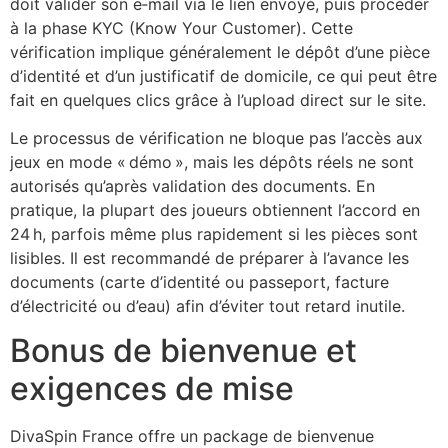
doit valider son e‑mail via le lien envoyé, puis procéder
à la phase KYC (Know Your Customer). Cette
vérification implique généralement le dépôt d’une pièce
d’identité et d’un justificatif de domicile, ce qui peut être
fait en quelques clics grâce à l’upload direct sur le site.
Le processus de vérification ne bloque pas l’accès aux
jeux en mode « démo », mais les dépôts réels ne sont
autorisés qu’après validation des documents. En
pratique, la plupart des joueurs obtiennent l’accord en
24 h, parfois même plus rapidement si les pièces sont
lisibles. Il est recommandé de préparer à l’avance les
documents (carte d’identité ou passeport, facture
d’électricité ou d’eau) afin d’éviter tout retard inutile.
Bonus de bienvenue et
exigences de mise
DivaSpin France offre un package de bienvenue