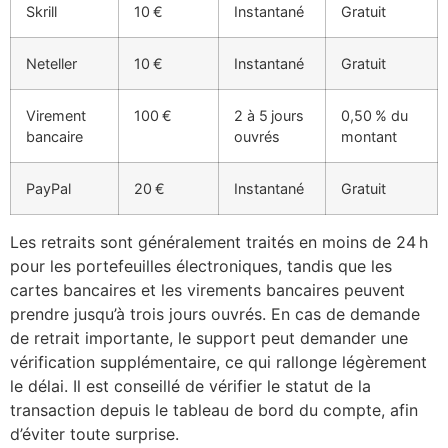
Skrill
10 €
Instantané
Gratuit
Neteller
10 €
Instantané
Gratuit
Virement
100 €
2 à 5 jours
0,50 % du
bancaire
ouvrés
montant
PayPal
20 €
Instantané
Gratuit
Les retraits sont généralement traités en moins de 24 h
pour les portefeuilles électroniques, tandis que les
cartes bancaires et les virements bancaires peuvent
prendre jusqu’à trois jours ouvrés. En cas de demande
de retrait importante, le support peut demander une
vérification supplémentaire, ce qui rallonge légèrement
le délai. Il est conseillé de vérifier le statut de la
transaction depuis le tableau de bord du compte, afin
d’éviter toute surprise.