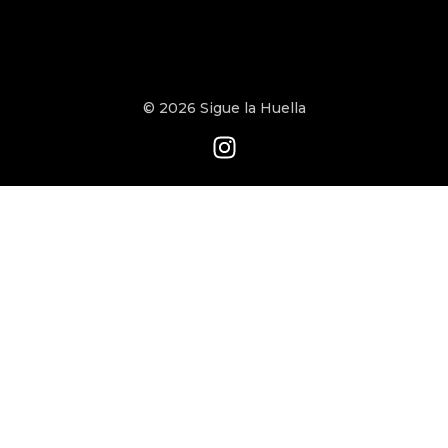
© 2026 Sigue la Huella