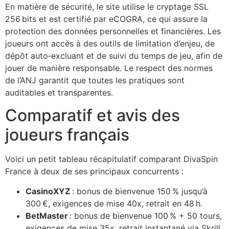
En matière de sécurité, le site utilise le cryptage SSL
256 bits et est certifié par eCOGRA, ce qui assure la
protection des données personnelles et financières. Les
joueurs ont accès à des outils de limitation d’enjeu, de
dépôt auto‑excluant et de suivi du temps de jeu, afin de
jouer de manière responsable. Le respect des normes
de l’ANJ garantit que toutes les pratiques sont
auditables et transparentes.
Comparatif et avis des
joueurs français
Voici un petit tableau récapitulatif comparant DivaSpin
France à deux de ses principaux concurrents :
CasinoXYZ
: bonus de bienvenue 150 % jusqu’à
300 €, exigences de mise 40x, retrait en 48 h.
BetMaster
: bonus de bienvenue 100 % + 50 tours,
exigences de mise 35x, retrait instantané via Skrill.