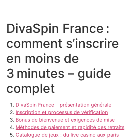
DivaSpin France :
comment s’inscrire
en moins de
3 minutes – guide
complet
DivaSpin France – présentation générale
Inscription et processus de vérification
Bonus de bienvenue et exigences de mise
Méthodes de paiement et rapidité des retraits
Catalogue de jeux : du live casino aux paris