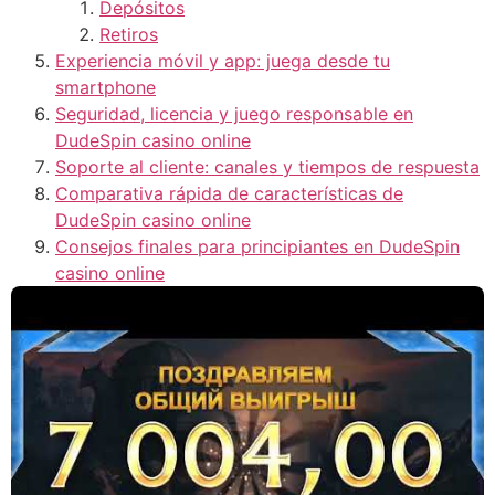
Depósitos
Retiros
Experiencia móvil y app: juega desde tu
smartphone
Seguridad, licencia y juego responsable en
DudeSpin casino online
Soporte al cliente: canales y tiempos de respuesta
Comparativa rápida de características de
DudeSpin casino online
Consejos finales para principiantes en DudeSpin
casino online