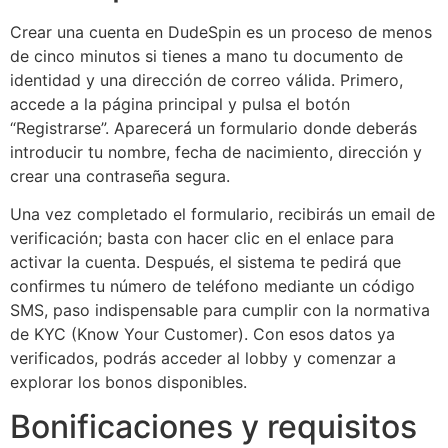
Crear una cuenta en DudeSpin es un proceso de menos
de cinco minutos si tienes a mano tu documento de
identidad y una dirección de correo válida. Primero,
accede a la página principal y pulsa el botón
“Registrarse”. Aparecerá un formulario donde deberás
introducir tu nombre, fecha de nacimiento, dirección y
crear una contraseña segura.
Una vez completado el formulario, recibirás un email de
verificación; basta con hacer clic en el enlace para
activar la cuenta. Después, el sistema te pedirá que
confirmes tu número de teléfono mediante un código
SMS, paso indispensable para cumplir con la normativa
de KYC (Know Your Customer). Con esos datos ya
verificados, podrás acceder al lobby y comenzar a
explorar los bonos disponibles.
Bonificaciones y requisitos