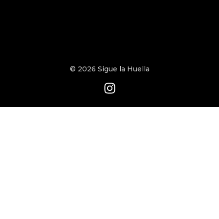
© 2026 Sigue la Huella