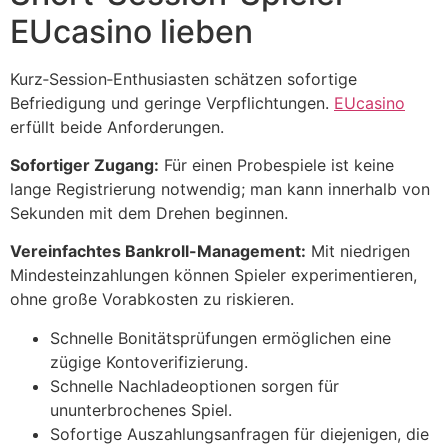
EUcasino lieben
Kurz‑Session‑Enthusiasten schätzen sofortige
Befriedigung und geringe Verpflichtungen.
EUcasino
erfüllt beide Anforderungen.
Sofortiger Zugang:
Für einen Probespiele ist keine
lange Registrierung notwendig; man kann innerhalb von
Sekunden mit dem Drehen beginnen.
Vereinfachtes Bankroll-Management:
Mit niedrigen
Mindesteinzahlungen können Spieler experimentieren,
ohne große Vorabkosten zu riskieren.
Schnelle Bonitätsprüfungen ermöglichen eine
zügige Kontoverifizierung.
Schnelle Nachladeoptionen sorgen für
ununterbrochenes Spiel.
Sofortige Auszahlungsanfragen für diejenigen, die