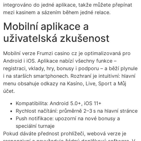
integrováno do jedné aplikace, takže můžete přepínat
mezi kasinem a sázením během jedné relace.
Mobilní aplikace a
uživatelská zkušenost
Mobilní verze Frumzi casino cz je optimalizovaná pro
Android i iOS. Aplikace nabízí všechny funkce –
registraci, vklady, hry, bonusy i podporu – a běží plynule
i na starších smartphonech. Rozhraní je intuitivní: hlavní
menu obsahuje odkazy na Kasíno, Live, Sport a Můj
účet.
Kompatibilita: Android 5.0+, iOS 11+
Rychlost načítání: průměrně 2–3 s na hlavní stránce
Push notifikace: upozorní na nové bonusy a
speciální turnaje
Pokud dáváte přednost prohlížeči, webová verze je
responzivní a nevyžaduje žádný doplňkový software. V