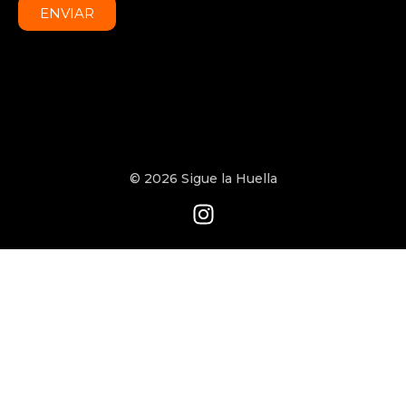
ENVIAR
© 2026 Sigue la Huella