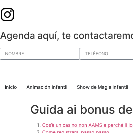
Agenda aquí, te contactarem
Inicio
Animación Infantil
Show de Magia Infantil
Guida ai bonus de
Cos’è un casino non AAMS e perché il lo
Come registrarsi passo passo