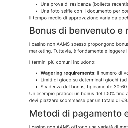
Una prova di residenza (bolletta recenti
Una foto selfie con il documento per con
Il tempo medio di approvazione varia da pochi 
Bonus di benvenuto e 
I casinò non AAMS spesso propongono bonus più 
marketing. Tuttavia, è fondamentale leggere 
I termini più comuni includono:
Wagering requirements
: il numero di 
Limiti di gioco su determinati giochi (a
Scadenza del bonus, tipicamente 30‑60 
Un esempio pratico: un bonus del 100% fino a 
devi piazzare scommesse per un totale di €9
Metodi di pagamento e 
I casinò non AAMS offrono una varietà di metod