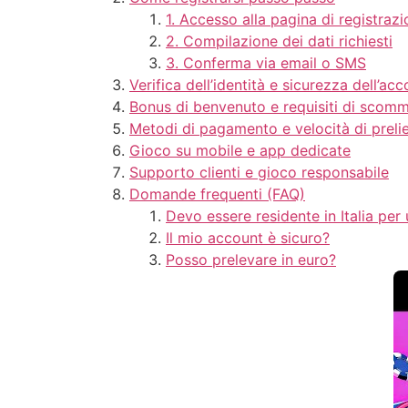
1. Accesso alla pagina di registraz
2. Compilazione dei dati richiesti
3. Conferma via email o SMS
Verifica dell’identità e sicurezza dell’ac
Bonus di benvenuto e requisiti di scom
Metodi di pagamento e velocità di preli
Gioco su mobile e app dedicate
Supporto clienti e gioco responsabile
Domande frequenti (FAQ)
Devo essere residente in Italia pe
Il mio account è sicuro?
Posso prelevare in euro?