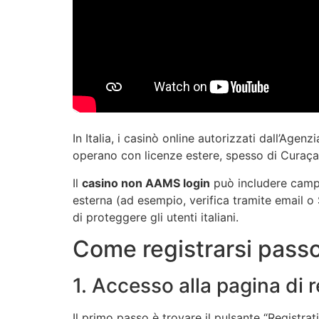
In Italia, i casinò online autorizzati dall’Ag
operano con licenze estere, spesso di Curaçao
Il
casino non AAMS login
può includere campi 
esterna (ad esempio, verifica tramite email o 
di proteggere gli utenti italiani.
Come registrarsi pass
1. Accesso alla pagina di 
Il primo passo è trovare il pulsante “Registrati