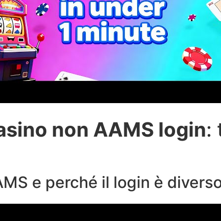
asino non AAMS login
:
MS e perché il login è divers