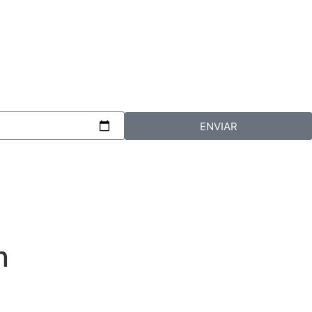
ENVIAR
n