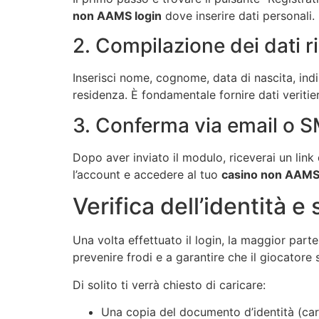
non AAMS login
dove inserire dati personali.
2. Compilazione dei dati ri
Inserisci nome, cognome, data di nascita, ind
residenza. È fondamentale fornire dati veriti
3. Conferma via email o 
Dopo aver inviato il modulo, riceverai un lin
l’account e accedere al tuo
casino non AAMS
Verifica dell’identità e
Una volta effettuato il login, la maggior par
prevenire frodi e a garantire che il giocatore
Di solito ti verrà chiesto di caricare:
Una copia del documento d’identità (cart