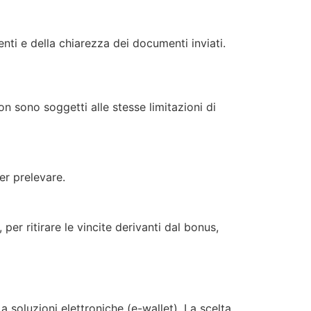
nti e della chiarezza dei documenti inviati.
n sono soggetti alle stesse limitazioni di
er prelevare.
r ritirare le vincite derivanti dal bonus,
 soluzioni elettroniche (e-wallet). La scelta