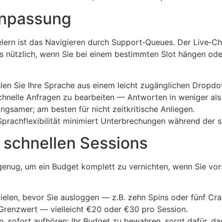
Anpassung
elern ist das Navigieren durch Support‑Queues. Der Live‑Cha
 nützlich, wenn Sie bei einem bestimmten Slot hängen oder 
len Sie Ihre Sprache aus einem leicht zugänglichen Dropd
chnelle Anfragen zu bearbeiten — Antworten in weniger als
angsamer; am besten für nicht zeitkritische Anliegen.
prachflexibilität minimiert Unterbrechungen während der s
 schnellen Sessions
 genug, um ein Budget komplett zu vernichten, wenn Sie vorsi
pielen, bevor Sie ausloggen — z.B. zehn Spins oder fünf Cr
Grenzwert — vielleicht €20 oder €30 pro Session.
n, sofort aufhören; Ihr Budget zu bewahren, sorgt dafür, da