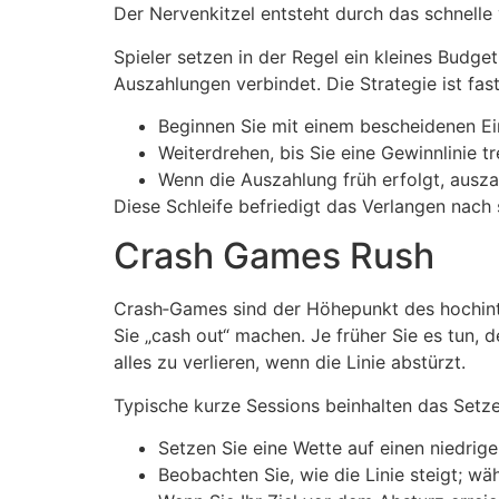
Der Nervenkitzel entsteht durch das schnelle
Spieler setzen in der Regel ein kleines Budget
Auszahlungen verbindet. Die Strategie ist fast 
Beginnen Sie mit einem bescheidenen Ein
Weiterdrehen, bis Sie eine Gewinnlinie t
Wenn die Auszahlung früh erfolgt, ausza
Diese Schleife befriedigt das Verlangen nach
Crash Games Rush
Crash‑Games sind der Höhepunkt des hochinten
Sie „cash out“ machen. Je früher Sie es tun, 
alles zu verlieren, wenn die Linie abstürzt.
Typische kurze Sessions beinhalten das Setze
Setzen Sie eine Wette auf einen niedrigen
Beobachten Sie, wie die Linie steigt; wä