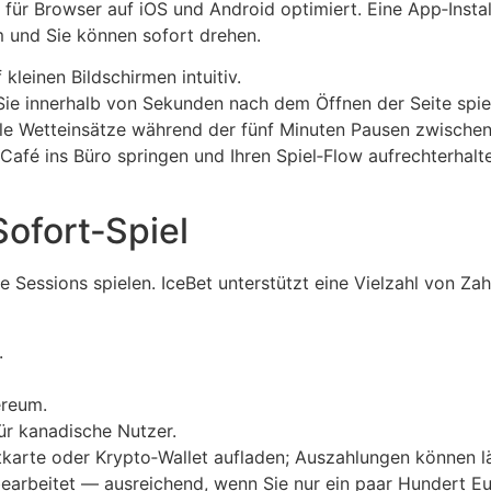
 für Browser auf iOS und Android optimiert. Eine App‑Installa
m und Sie können sofort drehen.
leinen Bildschirmen intuitiv.
 Sie innerhalb von Sekunden nach dem Öffnen der Seite spie
le Wetteinsätze während der fünf Minuten Pausen zwischen
Café ins Büro springen und Ihren Spiel‑Flow aufrechterhal
ofort‑Spiel
e Sessions spielen. IceBet unterstützt eine Vielzahl von Z
.
ereum.
für kanadische Nutzer.
itkarte oder Krypto‑Wallet aufladen; Auszahlungen können
bearbeitet — ausreichend, wenn Sie nur ein paar Hundert Eu