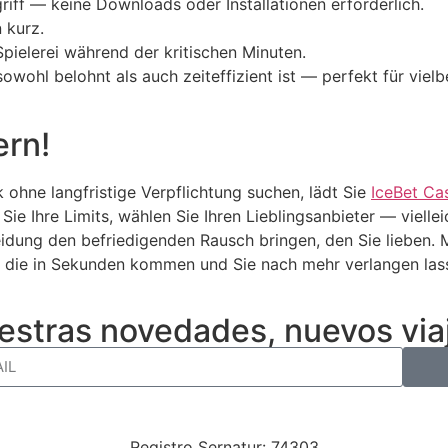
griff — keine Downloads oder Installationen erforderlich.
 kurz.
pielerei während der kritischen Minuten.
sowohl belohnt als auch zeiteffizient ist — perfekt für vielb
ern!
 ohne langfristige Verpflichtung suchen, lädt Sie
IceBet Ca
ie Ihre Limits, wählen Sie Ihren Lieblingsanbieter — viel
idung den befriedigenden Rausch bringen, den Sie lieben. M
, die in Sekunden kommen und Sie nach mehr verlangen las
estras novedades, nuevos viaj
Registro Sernatur: 74303