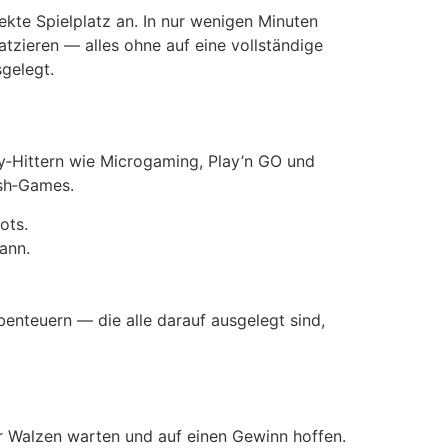
ekte Spielplatz an. In nur wenigen Minuten
atzieren — alles ohne auf eine vollständige
gelegt.
vy‑Hittern wie Microgaming, Play’n GO und
ash‑Games.
ots.
ann.
enteuern — die alle darauf ausgelegt sind,
der Walzen warten und auf einen Gewinn hoffen.