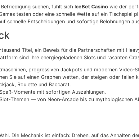
Befriedigung suchen, fühlt sich
IceBet Casino
wie der perf
Games testen oder eine schnelle Wette auf ein Tischspiel pl
auf schnelle Entscheidungen und sofortige Belohnungen aus
ick
ertausend Titel, ein Beweis für die Partnerschaften mit Hea
attform sind ihre energiegeladenen Slots und rasanten Cr
chtmaschinen, progressiven Jackpots und modernen Video‑Sl
en Sie auf einen Graphen wetten, der steigen oder fallen k
ckjack, Roulette und Baccarat.
 Spaß‑Momente mit sofortigen Auszahlungen.
an Slot‑Themen — von Neon‑Arcade bis zu mythologischen Ab
 Wahl. Die Mechanik ist einfach: Drehen, auf das Anhalten 