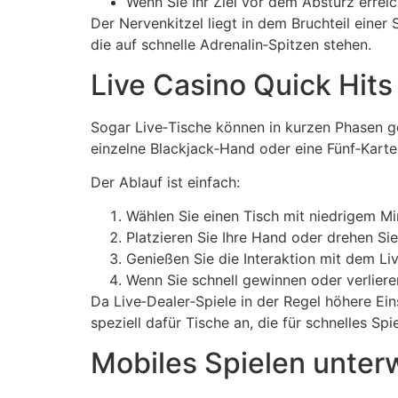
Wenn Sie Ihr Ziel vor dem Absturz erreic
Der Nervenkitzel liegt in dem Bruchteil eine
die auf schnelle Adrenalin‑Spitzen stehen.
Live Casino Quick Hits
Sogar Live‑Tische können in kurzen Phasen ge
einzelne Blackjack‑Hand oder eine Fünf‑Karte
Der Ablauf ist einfach:
Wählen Sie einen Tisch mit niedrigem Mi
Platzieren Sie Ihre Hand oder drehen Si
Genießen Sie die Interaktion mit dem Liv
Wenn Sie schnell gewinnen oder verliere
Da Live‑Dealer‑Spiele in der Regel höhere Ei
speziell dafür Tische an, die für schnelles Sp
Mobiles Spielen unte