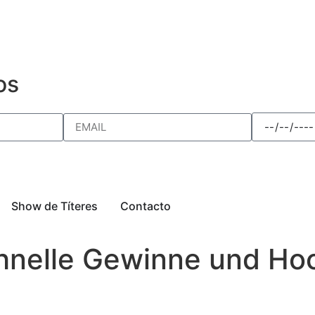
os
Show de Títeres
Contacto
chnelle Gewinne und Ho