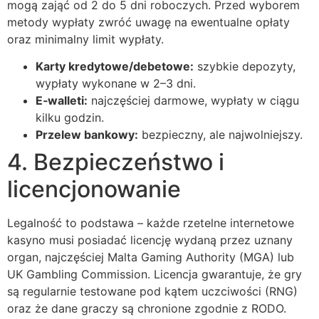
mogą zająć od 2 do 5 dni roboczych. Przed wyborem
metody wypłaty zwróć uwagę na ewentualne opłaty
oraz minimalny limit wypłaty.
Karty kredytowe/debetowe:
szybkie depozyty,
wypłaty wykonane w 2–3 dni.
E‑walleti:
najczęściej darmowe, wypłaty w ciągu
kilku godzin.
Przelew bankowy:
bezpieczny, ale najwolniejszy.
4. Bezpieczeństwo i
licencjonowanie
Legalność to podstawa – każde rzetelne internetowe
kasyno musi posiadać licencję wydaną przez uznany
organ, najczęściej Malta Gaming Authority (MGA) lub
UK Gambling Commission. Licencja gwarantuje, że gry
są regularnie testowane pod kątem uczciwości (RNG)
oraz że dane graczy są chronione zgodnie z RODO.