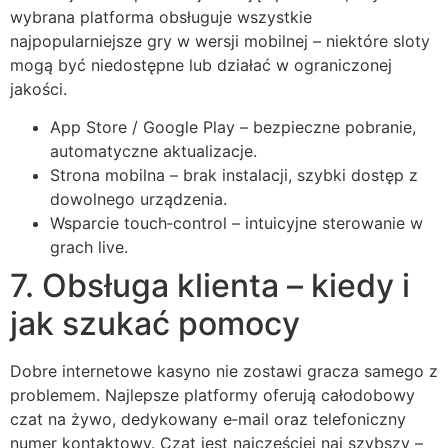
wybrana platforma obsługuje wszystkie
najpopularniejsze gry w wersji mobilnej – niektóre sloty
mogą być niedostępne lub działać w ograniczonej
jakości.
App Store / Google Play – bezpieczne pobranie,
automatyczne aktualizacje.
Strona mobilna – brak instalacji, szybki dostęp z
dowolnego urządzenia.
Wsparcie touch‑control – intuicyjne sterowanie w
grach live.
7. Obsługa klienta – kiedy i
jak szukać pomocy
Dobre internetowe kasyno nie zostawi gracza samego z
problemem. Najlepsze platformy oferują całodobowy
czat na żywo, dedykowany e‑mail oraz telefoniczny
numer kontaktowy. Czat jest najczęściej naj szybszy –