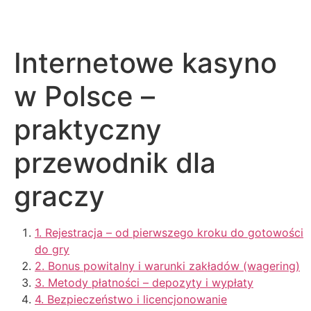
Internetowe kasyno
w Polsce –
praktyczny
przewodnik dla
graczy
1. Rejestracja – od pierwszego kroku do gotowości
do gry
2. Bonus powitalny i warunki zakładów (wagering)
3. Metody płatności – depozyty i wypłaty
4. Bezpieczeństwo i licencjonowanie