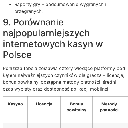
Raporty gry – podsumowanie wygranych i
przegranych.
9. Porównanie
najpopularniejszych
internetowych kasyn w
Polsce
Poniższa tabela zestawia cztery wiodące platformy pod
kątem najważniejszych czynników dla gracza – licencja,
bonus powitalny, dostępne metody płatności, średni
czas wypłaty oraz dostępność aplikacji mobilnej.
Kasyno
Licencja
Bonus
Metody
powitalny
płatności