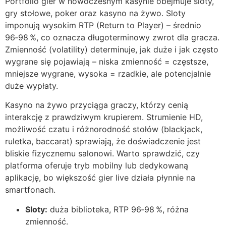
Portfolio gier w nowoczesnym kasynie obejmuje sloty,
gry stołowe, poker oraz kasyno na żywo. Sloty
imponują wysokim RTP (Return to Player) – średnio
96‑98 %, co oznacza długoterminowy zwrot dla gracza.
Zmienność (volatility) determinuje, jak duże i jak często
wygrane się pojawiają – niska zmienność = częstsze,
mniejsze wygrane, wysoka = rzadkie, ale potencjalnie
duże wypłaty.
Kasyno na żywo przyciąga graczy, którzy cenią
interakcję z prawdziwym krupierem. Strumienie HD,
możliwość czatu i różnorodność stołów (blackjack,
ruletka, baccarat) sprawiają, że doświadczenie jest
bliskie fizycznemu salonowi. Warto sprawdzić, czy
platforma oferuje tryb mobilny lub dedykowaną
aplikację, bo większość gier live działa płynnie na
smartfonach.
Sloty:
duża biblioteka, RTP 96‑98 %, różna
zmienność.