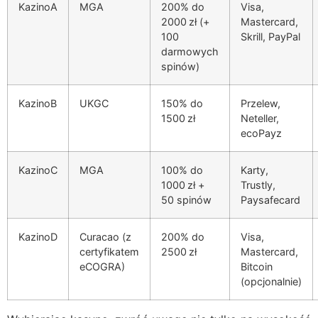
KazinoA
MGA
200% do
Visa,
2000 zł (+
Mastercard,
100
Skrill, PayPal
darmowych
spinów)
KazinoB
UKGC
150% do
Przelew,
1500 zł
Neteller,
ecoPayz
KazinoC
MGA
100% do
Karty,
1000 zł +
Trustly,
50 spinów
Paysafecard
KazinoD
Curacao (z
200% do
Visa,
certyfikatem
2500 zł
Mastercard,
eCOGRA)
Bitcoin
(opcjonalnie)