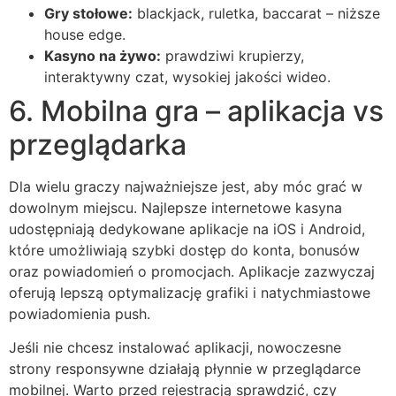
Gry stołowe:
blackjack, ruletka, baccarat – niższe
house edge.
Kasyno na żywo:
prawdziwi krupierzy,
interaktywny czat, wysokiej jakości wideo.
6. Mobilna gra – aplikacja vs
przeglądarka
Dla wielu graczy najważniejsze jest, aby móc grać w
dowolnym miejscu. Najlepsze internetowe kasyna
udostępniają dedykowane aplikacje na iOS i Android,
które umożliwiają szybki dostęp do konta, bonusów
oraz powiadomień o promocjach. Aplikacje zazwyczaj
oferują lepszą optymalizację grafiki i natychmiastowe
powiadomienia push.
Jeśli nie chcesz instalować aplikacji, nowoczesne
strony responsywne działają płynnie w przeglądarce
mobilnej. Warto przed rejestracją sprawdzić, czy