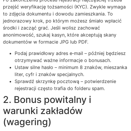
przejść weryfikację tożsamości (KYC). Zwykle wymaga
to zdjęcia dokumentu i dowodu zamieszkania. To
jednorazowy krok, po którym możesz śmiało wpłacić
środki i zacząć grać. Jeśli wolisz zachować
anonimowość, szukaj kasyn, które akceptują skany
dokumentów w formacie JPG lub PDF.
Podaj prawidłowy adres e‑mail – później będziesz
otrzymywać ważne informacje o bonusach.
Ustaw silne hasło – minimum 8 znaków, mieszanka
liter, cyfr i znaków specjalnych.
Sprawdź skrzynkę pocztową – potwierdzenie
rejestracji często trafia do folderu spam.
2. Bonus powitalny i
warunki zakładów
(wagering)