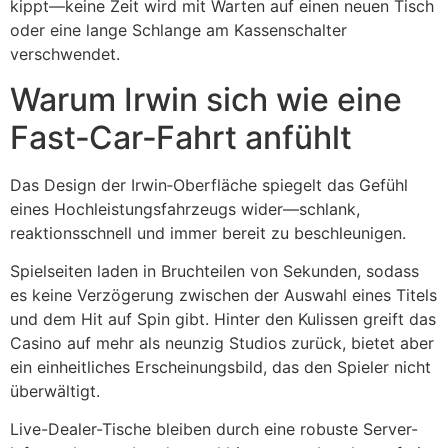
kippt—keine Zeit wird mit Warten auf einen neuen Tisch
oder eine lange Schlange am Kassenschalter
verschwendet.
Warum Irwin sich wie eine
Fast‑Car‑Fahrt anfühlt
Das Design der Irwin‑Oberfläche spiegelt das Gefühl
eines Hochleistungsfahrzeugs wider—schlank,
reaktionsschnell und immer bereit zu beschleunigen.
Spielseiten laden in Bruchteilen von Sekunden, sodass
es keine Verzögerung zwischen der Auswahl eines Titels
und dem Hit auf Spin gibt. Hinter den Kulissen greift das
Casino auf mehr als neunzig Studios zurück, bietet aber
ein einheitliches Erscheinungsbild, das den Spieler nicht
überwältigt.
Live-Dealer-Tische bleiben durch eine robuste Server-