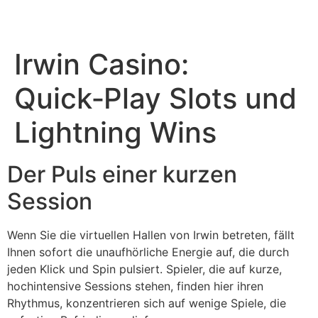
Irwin Casino:
Quick‑Play Slots und
Lightning Wins
Der Puls einer kurzen
Session
Wenn Sie die virtuellen Hallen von Irwin betreten, fällt
Ihnen sofort die unaufhörliche Energie auf, die durch
jeden Klick und Spin pulsiert. Spieler, die auf kurze,
hochintensive Sessions stehen, finden hier ihren
Rhythmus, konzentrieren sich auf wenige Spiele, die