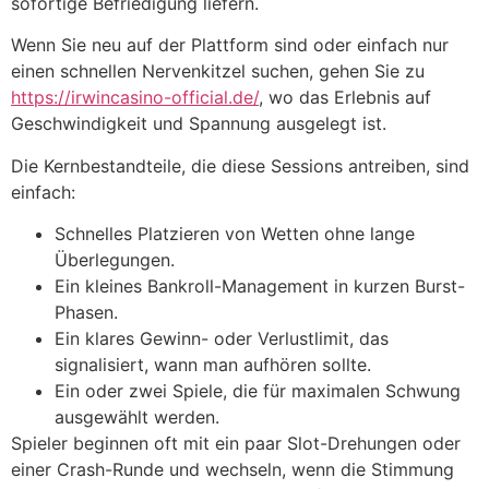
sofortige Befriedigung liefern.
Wenn Sie neu auf der Plattform sind oder einfach nur
einen schnellen Nervenkitzel suchen, gehen Sie zu
https://irwincasino-official.de/
, wo das Erlebnis auf
Geschwindigkeit und Spannung ausgelegt ist.
Die Kernbestandteile, die diese Sessions antreiben, sind
einfach:
Schnelles Platzieren von Wetten ohne lange
Überlegungen.
Ein kleines Bankroll-Management in kurzen Burst-
Phasen.
Ein klares Gewinn- oder Verlustlimit, das
signalisiert, wann man aufhören sollte.
Ein oder zwei Spiele, die für maximalen Schwung
ausgewählt werden.
Spieler beginnen oft mit ein paar Slot-Drehungen oder
einer Crash-Runde und wechseln, wenn die Stimmung