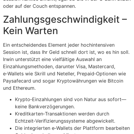
oder auf der Couch entspannen.
Zahlungsgeschwindigkeit –
Kein Warten
Ein entscheidendes Element jeder hochintensiven
Session ist, dass Ihr Geld schnell dort ist, wo es hin soll.
Irwin unterstützt eine vielfältige Auswahl an
Einzahlungsmethoden, darunter Visa, Mastercard,
e‑Wallets wie Skrill und Neteller, Prepaid‑Optionen wie
Paysafecard und sogar Kryptowährungen wie Bitcoin
und Ethereum.
Krypto‑Einzahlungen sind von Natur aus sofort—
keine Bankverzögerungen.
Kreditkarten‑Transaktionen werden durch
Echtzeit‑Verifizierungssysteme abgewickelt.
Die integrierten e‑Wallets der Plattform bearbeiten