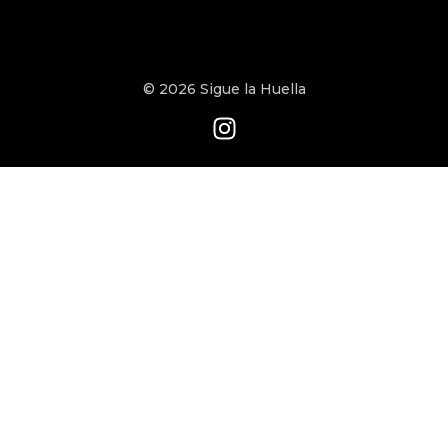
© 2026 Sigue la Huella