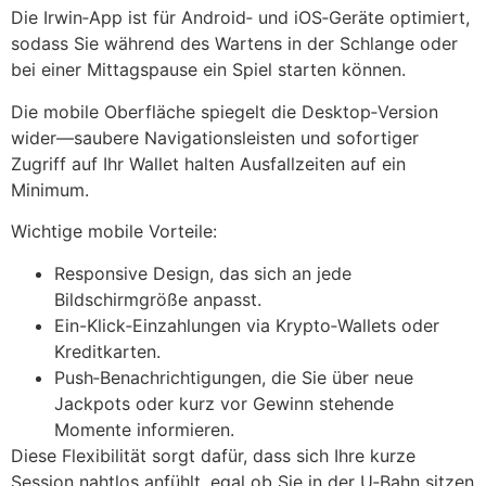
Die Irwin‑App ist für Android‑ und iOS‑Geräte optimiert,
sodass Sie während des Wartens in der Schlange oder
bei einer Mittagspause ein Spiel starten können.
Die mobile Oberfläche spiegelt die Desktop‑Version
wider—saubere Navigationsleisten und sofortiger
Zugriff auf Ihr Wallet halten Ausfallzeiten auf ein
Minimum.
Wichtige mobile Vorteile:
Responsive Design, das sich an jede
Bildschirmgröße anpasst.
Ein-Klick‑Einzahlungen via Krypto‑Wallets oder
Kreditkarten.
Push‑Benachrichtigungen, die Sie über neue
Jackpots oder kurz vor Gewinn stehende
Momente informieren.
Diese Flexibilität sorgt dafür, dass sich Ihre kurze
Session nahtlos anfühlt, egal ob Sie in der U‑Bahn sitzen