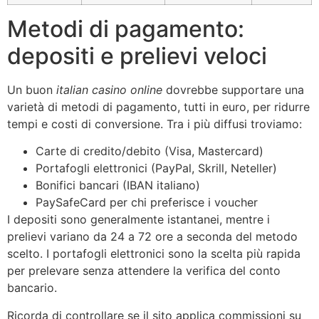
Metodi di pagamento:
depositi e prelievi veloci
Un buon
italian casino online
dovrebbe supportare una
varietà di metodi di pagamento, tutti in euro, per ridurre
tempi e costi di conversione. Tra i più diffusi troviamo:
Carte di credito/debito (Visa, Mastercard)
Portafogli elettronici (PayPal, Skrill, Neteller)
Bonifici bancari (IBAN italiano)
PaySafeCard per chi preferisce i voucher
I depositi sono generalmente istantanei, mentre i
prelievi variano da 24 a 72 ore a seconda del metodo
scelto. I portafogli elettronici sono la scelta più rapida
per prelevare senza attendere la verifica del conto
bancario.
Ricorda di controllare se il sito applica commissioni su