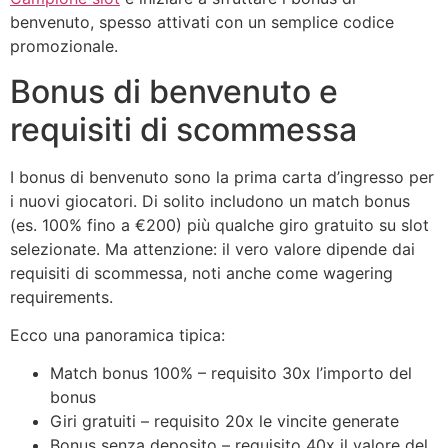
benvenuto, spesso attivati con un semplice codice
promozionale.
Bonus di benvenuto e
requisiti di scommessa
I bonus di benvenuto sono la prima carta d’ingresso per
i nuovi giocatori. Di solito includono un match bonus
(es. 100% fino a €200) più qualche giro gratuito su slot
selezionate. Ma attenzione: il vero valore dipende dai
requisiti di scommessa, noti anche come wagering
requirements.
Ecco una panoramica tipica:
Match bonus 100% – requisito 30x l’importo del
bonus
Giri gratuiti – requisito 20x le vincite generate
Bonus senza deposito – requisito 40x il valore del