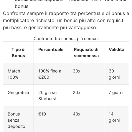
bonus
Confronta sempre il rapporto tra percentuale di bonus e
moltiplicatore richiesto: un bonus più alto con requisiti
più bassi è generalmente più vantaggioso.
Confronto tra i bonus più comuni
Tipo di
Percentuale
Requisito di
Validità
Bonus
scommessa
Match
100% fino a
30x
30
100%
€200
giorni
Giri gratuiti
20 giri su
20x
7 giorni
Starburst
Bonus
€10
40x
14
senza
giorni
deposito