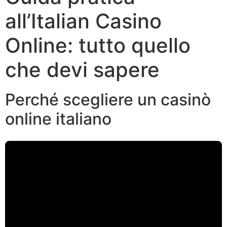
all’Italian Casino
Online: tutto quello
che devi sapere
Perché scegliere un casinò
online italiano