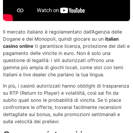
Il mercato italiano è regolamentato dall’Agenzia delle
Dogane e dei Monopoli, quindi giocare su un
italian
casino online
ti garantisce licenza, protezione dei dati e
pagamento delle vincite in euro. Non è solo una
questione di legalità: i siti autorizzati offrono una
gamma più ampia di giochi locali, come slot con temi
italiani e live dealer che parlano la tua lingua.
In più, i casinò autorizzati hanno obblighi di trasparenza
su RTP (Return to Player) e volatilità, così sai fin da
subito quali sono le probabilità di vincita. Se ti piace
confrontare le offerte, troverai facilmente recensioni
dettagliate sui bonus, sulle promozioni settimanali e
sulla velocità dei prelievi.