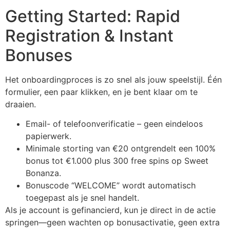
Getting Started: Rapid
Registration & Instant
Bonuses
Het onboardingproces is zo snel als jouw speelstijl. Één
formulier, een paar klikken, en je bent klaar om te
draaien.
Email- of telefoonverificatie – geen eindeloos
papierwerk.
Minimale storting van €20 ontgrendelt een 100%
bonus tot €1.000 plus 300 free spins op Sweet
Bonanza.
Bonuscode “WELCOME” wordt automatisch
toegepast als je snel handelt.
Als je account is gefinancierd, kun je direct in de actie
springen—geen wachten op bonusactivatie, geen extra