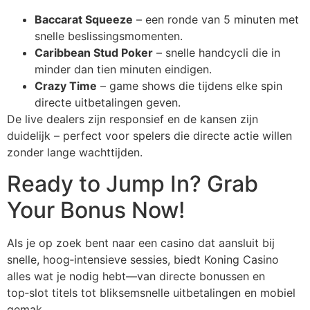
Baccarat Squeeze
– een ronde van 5 minuten met
snelle beslissingsmomenten.
Caribbean Stud Poker
– snelle handcycli die in
minder dan tien minuten eindigen.
Crazy Time
– game shows die tijdens elke spin
directe uitbetalingen geven.
De live dealers zijn responsief en de kansen zijn
duidelijk – perfect voor spelers die directe actie willen
zonder lange wachttijden.
Ready to Jump In? Grab
Your Bonus Now!
Als je op zoek bent naar een casino dat aansluit bij
snelle, hoog‑intensieve sessies, biedt Koning Casino
alles wat je nodig hebt—van directe bonussen en
top‑slot titels tot bliksemsnelle uitbetalingen en mobiel
gemak.