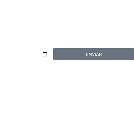
ENVIAR