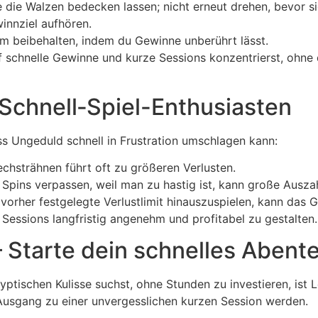
 die Walzen bedecken lassen; nicht erneut drehen, bevor s
nnziel aufhören.
beibehalten, indem du Gewinne unberührt lässt.
f schnelle Gewinne und kurze Sessions konzentrierst, ohne 
r Schnell‑Spiel-Enthusiasten
ass Ungeduld schnell in Frustration umschlagen kann:
chsträhnen führt oft zu größeren Verlusten.
 Spins verpassen, weil man zu hastig ist, kann große Ausza
orher festgelegte Verlustlimit hinauszuspielen, kann das 
e Sessions langfristig angenehm und profitabel zu gestalten.
– Starte dein schnelles Abente
ptischen Kulisse suchst, ohne Stunden zu investieren, ist L
 Ausgang zu einer unvergesslichen kurzen Session werden.