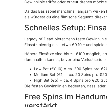
Gewinnlinie triffst oder erneut drehen möchte
Da das Basisspiel manchmal langsam wirken ka
als würdest du eine filmische Sequenz direkt
Schnelles Setup: Eins
Legacy of Dead bietet zehn feste Gewinnlinien
Einsatz niedrig ein – etwa €0.10 – und spiele 
Höhere Einsätze sind bis zu €100 möglich, ab
durchhalten kannst, bevor eine Verlustserie ei
Low Bet (€0.10) = ca. 200 Spins pro €
Medium Bet (€1) = ca. 20 Spins pro €2
High Bet (€5) = ca. 4 Spins pro €20 Gu
Die festen Gewinnlinien bedeuten, dass jeder
Free Spins im Handum
verstärkt