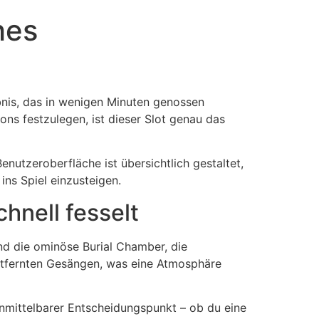
hes
bnis, das in wenigen Minuten genossen
ons festzulegen, ist dieser Slot genau das
nutzeroberfläche ist übersichtlich gestaltet,
ins Spiel einzusteigen.
hnell fesselt
und die ominöse Burial Chamber, die
ntfernten Gesängen, was eine Atmosphäre
 unmittelbarer Entscheidungspunkt – ob du eine