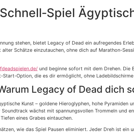
Schnell‑Spiel Ägyptisc
annung stehen, bietet Legacy of Dead ein aufregendes Erle
t alter Schätze einzutauchen, ohne dich auf Marathon-Sessi
ofdeadspielen.de/
und beginne sofort mit dem Drehen. Die Be
-Start-Option, die es dir ermöglicht, ohne Ladebildschirme 
Warum Legacy of Dead dich sc
ge ägyptische Kunst – goldene Hieroglyphen, hohe Pyramiden 
Der Soundtrack wächst mit spannungsvollen Trommeln und e
ie Tiefen eines Grabes eintauchen.
hätzen, wie das Spiel Pausen eliminiert. Jeder Dreh ist ein