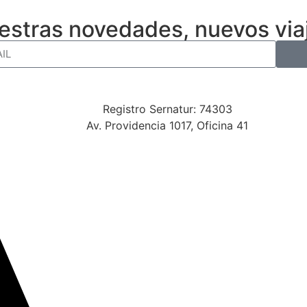
estras novedades, nuevos viaj
Registro Sernatur: 74303
Av. Providencia 1017, Oficina 41