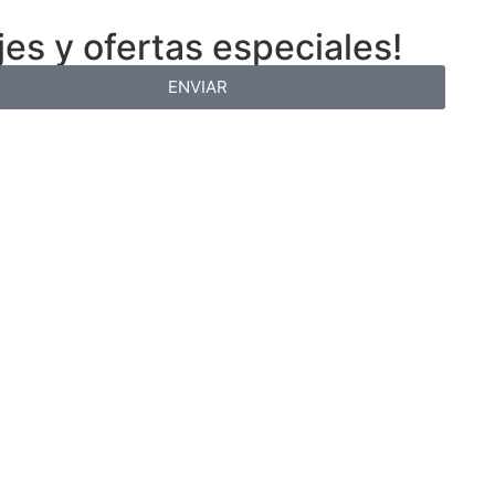
es y ofertas especiales!
ENVIAR