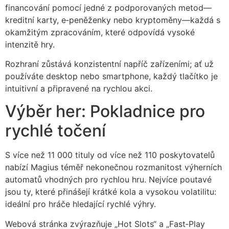
financování pomocí jedné z podporovaných metod—
kreditní karty, e‑peněženky nebo kryptoměny—každá s
okamžitým zpracováním, které odpovídá vysoké
intenzitě hry.
Rozhraní zůstává konzistentní napříč zařízeními; ať už
používáte desktop nebo smartphone, každý tlačítko je
intuitivní a připravené na rychlou akci.
Výběr her: Pokladnice pro
rychlé točení
S více než 11 000 tituly od více než 110 poskytovatelů
nabízí Magius téměř nekonečnou rozmanitost výherních
automatů vhodných pro rychlou hru. Nejvíce poutavé
jsou ty, které přinášejí krátké kola a vysokou volatilitu:
ideální pro hráče hledající rychlé výhry.
Webová stránka zvýrazňuje „Hot Slots“ a „Fast‑Play