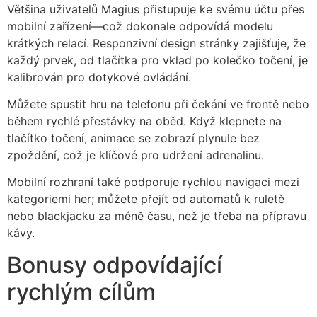
Většina uživatelů Magius přistupuje ke svému účtu přes
mobilní zařízení—což dokonale odpovídá modelu
krátkých relací. Responzivní design stránky zajišťuje, že
každý prvek, od tlačítka pro vklad po kolečko točení, je
kalibrován pro dotykové ovládání.
Můžete spustit hru na telefonu při čekání ve frontě nebo
během rychlé přestávky na oběd. Když klepnete na
tlačítko točení, animace se zobrazí plynule bez
zpoždění, což je klíčové pro udržení adrenalinu.
Mobilní rozhraní také podporuje rychlou navigaci mezi
kategoriemi her; můžete přejít od automatů k ruletě
nebo blackjacku za méně času, než je třeba na přípravu
kávy.
Bonusy odpovídající
rychlým cílům