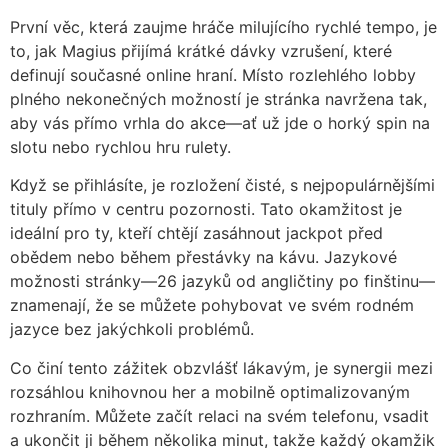
První věc, která zaujme hráče milujícího rychlé tempo, je
to, jak Magius přijímá krátké dávky vzrušení, které
definují současné online hraní. Místo rozlehlého lobby
plného nekonečných možností je stránka navržena tak,
aby vás přímo vrhla do akce—ať už jde o horký spin na
slotu nebo rychlou hru rulety.
Když se přihlásíte, je rozložení čisté, s nejpopulárnějšími
tituly přímo v centru pozornosti. Tato okamžitost je
ideální pro ty, kteří chtějí zasáhnout jackpot před
obědem nebo během přestávky na kávu. Jazykové
možnosti stránky—26 jazyků od angličtiny po finštinu—
znamenají, že se můžete pohybovat ve svém rodném
jazyce bez jakýchkoli problémů.
Co činí tento zážitek obzvlášť lákavým, je synergii mezi
rozsáhlou knihovnou her a mobilně optimalizovaným
rozhraním. Můžete začít relaci na svém telefonu, vsadit
a ukončit ji během několika minut, takže každý okamžik