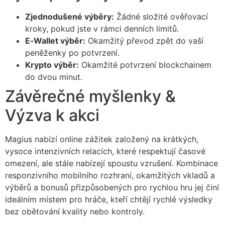
Zjednodušené výběry:
Žádné složité ověřovací
kroky, pokud jste v rámci denních limitů.
E‑Wallet výběr:
Okamžitý převod zpět do vaší
peněženky po potvrzení.
Krypto výběr:
Okamžité potvrzení blockchainem
do dvou minut.
Závěrečné myšlenky &
Výzva k akci
Magius nabízí online zážitek založený na krátkých,
vysoce intenzivních relacích, které respektují časové
omezení, ale stále nabízejí spoustu vzrušení. Kombinace
responzivního mobilního rozhraní, okamžitých vkladů a
výběrů a bonusů přizpůsobených pro rychlou hru jej činí
ideálním místem pro hráče, kteří chtějí rychlé výsledky
bez obětování kvality nebo kontroly.