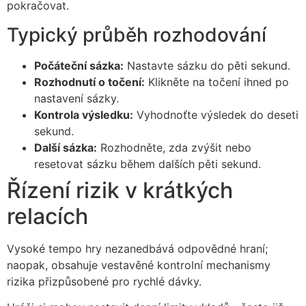
pokračovat.
Typický průběh rozhodování
Počáteční sázka:
Nastavte sázku do pěti sekund.
Rozhodnutí o točení:
Klikněte na točení ihned po
nastavení sázky.
Kontrola výsledku:
Vyhodnoťte výsledek do deseti
sekund.
Další sázka:
Rozhodněte, zda zvýšit nebo
resetovat sázku během dalších pěti sekund.
Řízení rizik v krátkých
relacích
Vysoké tempo hry nezanedbává odpovědné hraní;
naopak, obsahuje vestavěné kontrolní mechanismy
rizika přizpůsobené pro rychlé dávky.