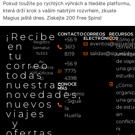
Pokud toužíte po rychlých výhrách a hledáte platformu,
která drží krok s vaším nabitým rozvrhem, zkuste
Magius ještě dnes. Získejte 200 Free Spins!
¡Recibe
CONTACTO
CORREOS
RECURSOS
ELECTRÓNICOS
+56 9
Cómo el
Registro
en
eventos@siguelahu
3613
correc
Sernatur:
tu
salidas@siguelahue
74303
8119
una age
de viaje
Av.
correo
+56 9
Providencia
una gir
7775
todas
1017, Oficina
estudio
4398
41
nuestras
CONOCE
¿Cómo
MÁS
novedades,
organiz
Turismo
una gir
nuevos
- Sigue
de estu
la
viajes
sin
Huella
y
conflict
ni
ofertas