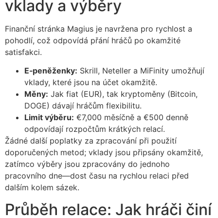
vklady a výběry
Finanční stránka Magius je navržena pro rychlost a
pohodlí, což odpovídá přání hráčů po okamžité
satisfakci.
E‑peněženky:
Skrill, Neteller a MiFinity umožňují
vklady, které jsou na účet okamžitě.
Měny:
Jak fiat (EUR), tak kryptoměny (Bitcoin,
DOGE) dávají hráčům flexibilitu.
Limit výběru:
€7,000 měsíčně a €500 denně
odpovídají rozpočtům krátkých relací.
Žádné další poplatky za zpracování při použití
doporučených metod; vklady jsou připsány okamžitě,
zatímco výběry jsou zpracovány do jednoho
pracovního dne—dost času na rychlou relaci před
dalším kolem sázek.
Průběh relace: Jak hráči činí