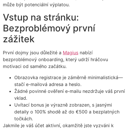
může být potenciální výplatou.
Vstup na stránku:
Bezproblémový první
zážitek
První dojmy jsou důležité a
Magius
nabízí
bezproblémový onboarding, který udrží hráčovu
motivaci od samého začátku.
Obrazovka registrace je záměrně minimalistická—
stačí e-mailová adresa a heslo.
Žádné povinné ověření e-mailu nezdržuje váš první
vklad.
Uvítací bonus je výrazně zobrazen, s jasnými
detaily o 100% shodě až do €500 a bezplatných
točkách.
Jakmile je váš účet aktivní, okamžitě jste vyzváni k