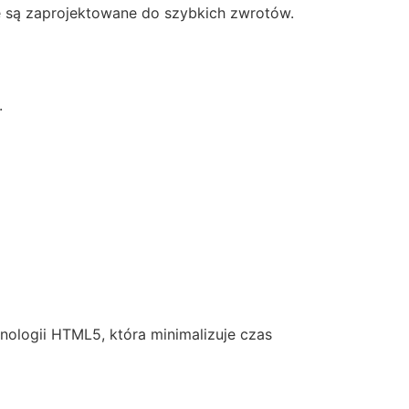
tóre są zaprojektowane do szybkich zwrotów.
.
ologii HTML5, która minimalizuje czas