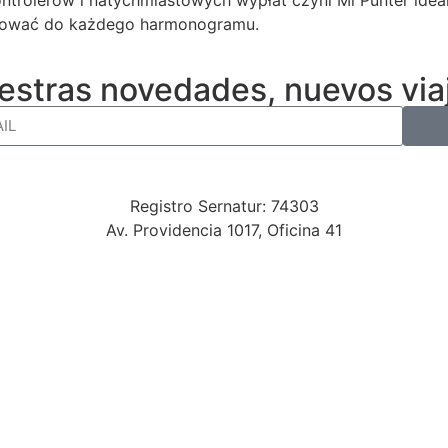
pasować do każdego harmonogramu.
estras novedades, nuevos viaj
Registro Sernatur: 74303
Av. Providencia 1017, Oficina 41