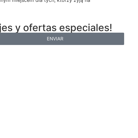
es y ofertas especiales!
ENVIAR