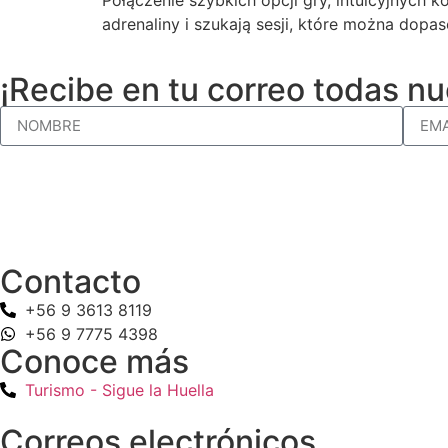
adrenaliny i szukają sesji, które można do
¡Recibe en tu correo todas nu
Contacto
+56 9 3613 8119
+56 9 7775 4398
Conoce más
Turismo - Sigue la Huella
Correos electrónicos