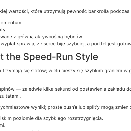
kiej wartości, które utrzymują pewność bankrolla podczas
 momentum.
ty.
owane z główną aktywnością bębnów.
płat sprawia, że serce bije szybciej, a portfel jest goto
it the Speed‑Run Style
 trzymają się slotów; wielu cieszy się szybkim graniem w 
spinów — zaledwie kilka sekund od postawienia zakładu do 
zultatami.
atychmiastowe wyniki; proste push’e lub split’y mogą zmien
kim poziomie dla szybkiego rozstrzygnięcia.
mi.