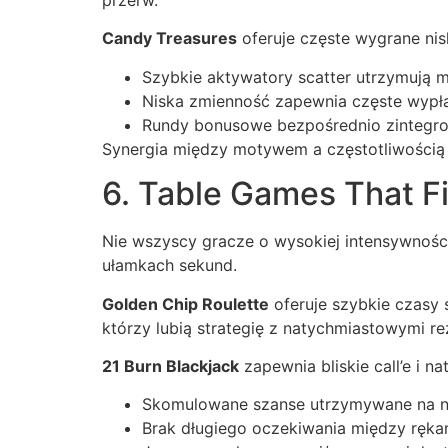
przerw.
Candy Treasures
oferuje częste wygrane nis
Szybkie aktywatory scatter utrzymują
Niska zmienność zapewnia częste wypła
Rundy bonusowe bezpośrednio zintegr
Synergia między motywem a częstotliwością wy
6. Table Games That F
Nie wszyscy gracze o wysokiej intensywności
ułamkach sekund.
Golden Chip Roulette
oferuje szybkie czasy 
którzy lubią strategię z natychmiastowymi re
21 Burn Blackjack
zapewnia bliskie call’e i n
Skomulowane szanse utrzymywane na nis
Brak długiego oczekiwania między ręka