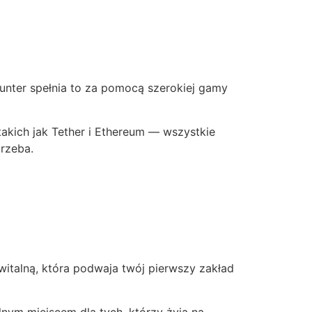
nter spełnia to za pomocą szerokiej gamy
 takich jak Tether i Ethereum — wszystkie
trzeba.
witalną, która podwaja twój pierwszy zakład
lnym miejscem dla tych, którzy żyją na