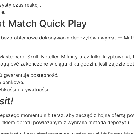
ysty czas reakcji.
ie.
at Match Quick Play
st bezproblemowe dokonywanie depozytów i wypłat — Mr Pu
ercard, Skrill, Neteller, Mifinity oraz kilka kryptowalut,
mogą być zakończone w ciągu kilku godzin, jeśli zajdzie po
0 gwarantuje dostępność.
ia bankowe.
bkości i prywatności.
it!
 lepszego momentu niż teraz, aby zacząć z hojną ofertą po
unkiem obrotu powiązanym z wybraną metodą depozytu.
kontrolerów i natychmiastowych wypłat czyni Mr Punter idea