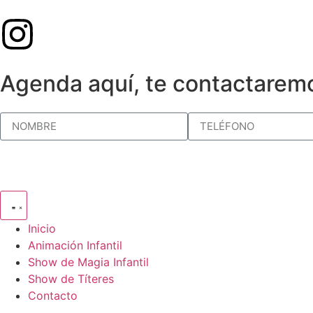
Agenda aquí, te contactarem
Inicio
Animación Infantil
Show de Magia Infantil
Show de Títeres
Contacto