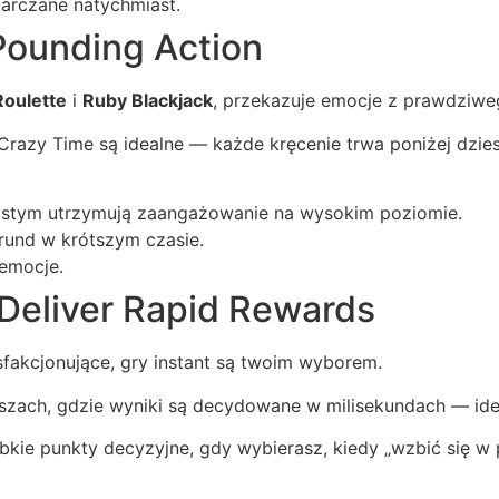
tarczane natychmiast.
‑Pounding Action
oulette
i
Ruby Blackjack
, przekazuje emocje z prawdziwe
razy Time są idealne — każde kręcenie trwa poniżej dziesi
wistym utrzymują zaangażowanie na wysokim poziomie.
rund w krótszym czasie.
emocje.
 Deliver Rapid Rewards
ysfakcjonujące, gry instant są twoim wyborem.
zach, gdzie wyniki są decydowane w milisekundach — idea
ybkie punkty decyzyjne, gdy wybierasz, kiedy „wzbić się w