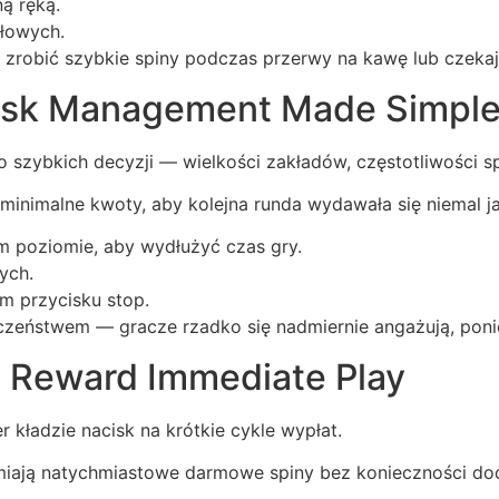
ną ręką.
ołowych.
zrobić szybkie spiny podczas przerwy na kawę lub czekaj
 Risk Management Made Simpl
 szybkich decyzji — wielkości zakładów, częstotliwości sp
minimalne kwoty, aby kolejna runda wydawała się niemal jak
m poziomie, aby wydłużyć czas gry.
ych.
em przycisku stop.
zeństwem — gracze rzadko się nadmiernie angażują, ponie
t Reward Immediate Play
r kładzie nacisk na krótkie cykle wypłat.
amiają natychmiastowe darmowe spiny bez konieczności do