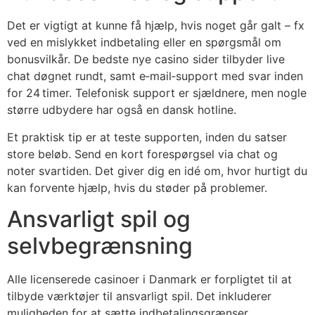
Det er vigtigt at kunne få hjælp, hvis noget går galt – fx
ved en mislykket indbetaling eller en spørgsmål om
bonusvilkår. De bedste nye casino sider tilbyder live
chat døgnet rundt, samt e‑mail‑support med svar inden
for 24 timer. Telefonisk support er sjældnere, men nogle
større udbydere har også en dansk hotline.
Et praktisk tip er at teste supporten, inden du satser
store beløb. Send en kort forespørgsel via chat og
noter svartiden. Det giver dig en idé om, hvor hurtigt du
kan forvente hjælp, hvis du støder på problemer.
Ansvarligt spil og
selvbegrænsning
Alle licenserede casinoer i Danmark er forpligtet til at
tilbyde værktøjer til ansvarligt spil. Det inkluderer
muligheden for at sætte indbetalingsgrænser,