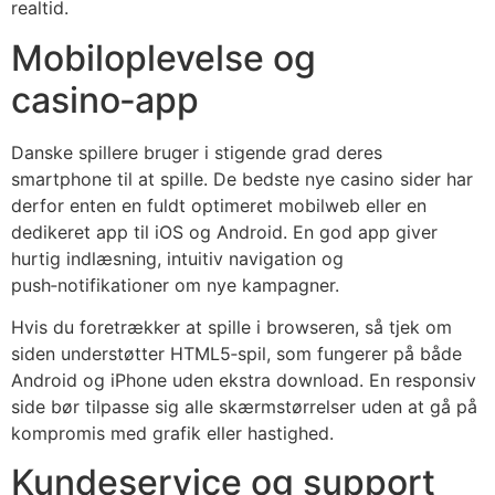
realtid.
Mobiloplevelse og
casino‑app
Danske spillere bruger i stigende grad deres
smartphone til at spille. De bedste nye casino sider har
derfor enten en fuldt optimeret mobilweb eller en
dedikeret app til iOS og Android. En god app giver
hurtig indlæsning, intuitiv navigation og
push‑notifikationer om nye kampagner.
Hvis du foretrækker at spille i browseren, så tjek om
siden understøtter HTML5‑spil, som fungerer på både
Android og iPhone uden ekstra download. En responsiv
side bør tilpasse sig alle skærmstørrelser uden at gå på
kompromis med grafik eller hastighed.
Kundeservice og support