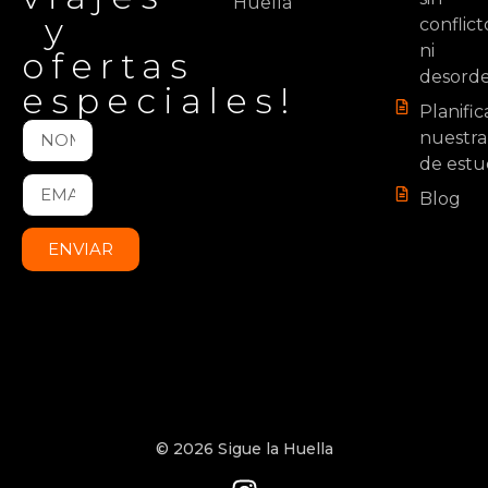
Huella
y
conflict
ni
ofertas
desord
especiales!
Planifi
nuestra
de estu
Blog
ENVIAR
© 2026 Sigue la Huella