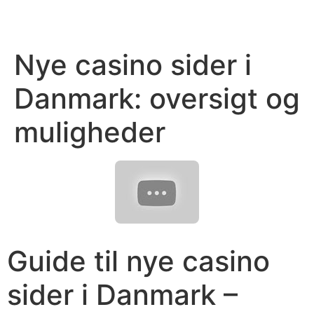
Nye casino sider i
Danmark: oversigt og
muligheder
Guide til nye casino
sider i Danmark –