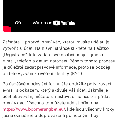
Začínáte-li poprvé, první věc, kterou musíte udělat, je
vytvořit si účet. Na hlavní stránce klikněte na tlačítko
„Registrace“, kde zadáte své osobní údaje – jméno,
e‑mail, telefon a datum narození. Během tohoto procesu
je důležité zadat pravdivé informace, protože později
budete vyzváni k ověření identity (KYC).
Po úspěšném odeslání formuláře obdržíte potvrzovací
e‑mail s odkazem, který aktivuje váš účet. Jakmile je
účet aktivován, můžete si nastavit silné heslo a přidat
první vklad. Všechno to můžete udělat přímo na
https://www.boomerangbet.eu/
, kde jsou všechny kroky
jasně označené a doprovázené pomocnými tipy.