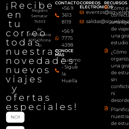
¡Recibe
CONTACTO
CORREOS
RECURSOS
ELECTRÓNICOS
+56 9
Cómo el
Registro
en
eventos@siguelahu
3613
correc
Sernatur:
tu
salidas@siguelahue
74303
8119
una age
de viaje
Av.
correo
+56 9
Providencia
una gir
7775
todas
1017, Oficina
estudio
4398
41
nuestras
CONOCE
¿Cómo
MÁS
novedades,
organiz
Turismo
una gir
nuevos
- Sigue
de estu
la
viajes
sin
Huella
y
conflict
ni
ofertas
desord
especiales!
Planifi
nuestra
de estu