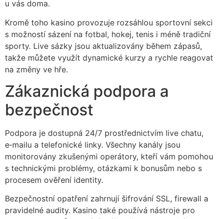
u vás doma.
Kromě toho kasino provozuje rozsáhlou sportovní sekci
s možností sázení na fotbal, hokej, tenis i méně tradiční
sporty. Live sázky jsou aktualizovány během zápasů,
takže můžete využít dynamické kurzy a rychle reagovat
na změny ve hře.
Zákaznická podpora a
bezpečnost
Podpora je dostupná 24/7 prostřednictvím live chatu,
e‑mailu a telefonické linky. Všechny kanály jsou
monitorovány zkušenými operátory, kteří vám pomohou
s technickými problémy, otázkami k bonusům nebo s
procesem ověření identity.
Bezpečnostní opatření zahrnují šifrování SSL, firewall a
pravidelné audity. Kasino také používá nástroje pro