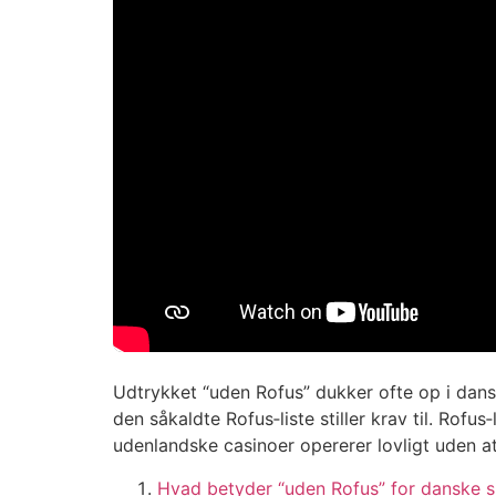
Udtrykket “uden Rofus” dukker ofte op i dans
den såkaldte Rofus‑liste stiller krav til. Ro
udenlandske casinoer opererer lovligt uden at
Hvad betyder “uden Rofus” for danske sp