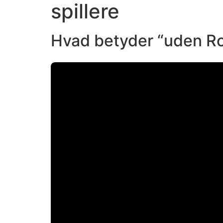
spillere
Hvad betyder “uden Rof