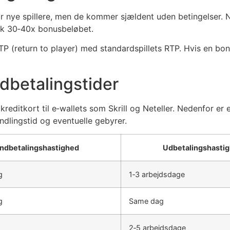
or nye spillere, men de kommer sjældent uden betingelser. 
pisk 30‑40x bonusbeløbet.
TP (return to player) med standardspillets RTP. Hvis en bo
dbetalingstider
kreditkort til e‑wallets som Skrill og Neteller. Nedenfor 
ndlingstid og eventuelle gebyrer.
Indbetalingshastighed
Udbetalingshasti
g
1‑3 arbejdsdage
g
Same dag
2‑5 arbejdsdage