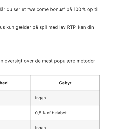
Når du ser et “welcome bonus” på 100 % op til
nus kun gælder på spil med lav RTP, kan din
er en oversigt over de mest populære metoder
ghed
Gebyr
Ingen
0,5 % af beløbet
Ingen