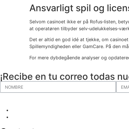
Ansvarligt spil og licen
Selvom casinoet ikke er på Rofus‑listen, bety
at operatøren tilbyder selv‑udelukkelses‑vær
Det er altid en god idé at tjekke, om casinoe
Spillemyndigheden eller GamCare. På den måde
For mere dybdegående analyser og opdatere
¡Recibe en tu correo todas nu