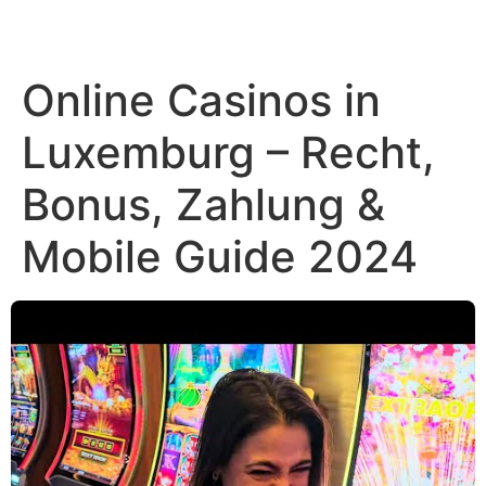
Online Casinos in
Luxemburg – Recht,
Bonus, Zahlung &
Mobile Guide 2024