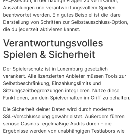
FAQ‑Sektion, in der häufige Fragen zu Verifikation,
Auszahlungen und verantwortungsvollem Spielen
beantwortet werden. Ein gutes Beispiel ist die klare
Darstellung von Schritten zur Selbstausschluss‑Option,
die du jederzeit aktivieren kannst.
Verantwortungsvolles
Spielen & Sicherheit
Der Spielerschutz ist in Luxemburg gesetzlich
verankert. Alle lizenzierten Anbieter müssen Tools zur
Selbstbeschränkung, Einzahlungslimits und
Sitzungszeitbegrenzungen integrieren. Nutze diese
Funktionen, um dein Spielverhalten im Griff zu behalten.
Die Sicherheit deiner Daten wird durch moderne
SSL‑Verschlüsselung gewährleistet. Außerdem führen
seriöse Casinos regelmäßige Audits durch – die
Ergebnisse werden von unabhängigen Testlabors wie