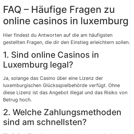
FAQ – Häufige Fragen zu
online casinos in luxemburg
Hier findest du Antworten auf die am häufigsten
gestellten Fragen, die dir den Einstieg erleichtern sollen.
1. Sind online Casinos in
Luxemburg legal?
Ja, solange das Casino über eine Lizenz der
luxemburgischen Glücksspielbehörde verfügt. Ohne
diese Lizenz ist das Angebot illegal und das Risiko von
Betrug hoch.
2. Welche Zahlungsmethoden
sind am schnellsten?