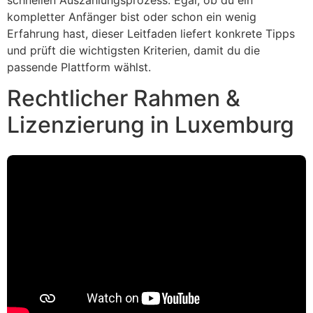
schnellen Auszahlungsprozess. Egal, ob du ein
kompletter Anfänger bist oder schon ein wenig
Erfahrung hast, dieser Leitfaden liefert konkrete Tipps
und prüft die wichtigsten Kriterien, damit du die
passende Plattform wählst.
Rechtlicher Rahmen &
Lizenzierung in Luxemburg