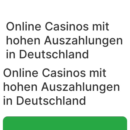
Online Casinos mit
hohen Auszahlungen
in Deutschland
Online Casinos mit
hohen Auszahlungen
in Deutschland