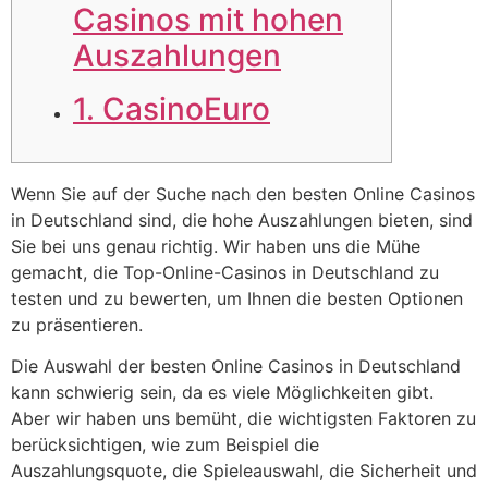
Casinos mit hohen
Auszahlungen
1. CasinoEuro
Wenn Sie auf der Suche nach den besten Online Casinos
in Deutschland sind, die hohe Auszahlungen bieten, sind
Sie bei uns genau richtig. Wir haben uns die Mühe
gemacht, die Top-Online-Casinos in Deutschland zu
testen und zu bewerten, um Ihnen die besten Optionen
zu präsentieren.
Die Auswahl der besten Online Casinos in Deutschland
kann schwierig sein, da es viele Möglichkeiten gibt.
Aber wir haben uns bemüht, die wichtigsten Faktoren zu
berücksichtigen, wie zum Beispiel die
Auszahlungsquote, die Spieleauswahl, die Sicherheit und