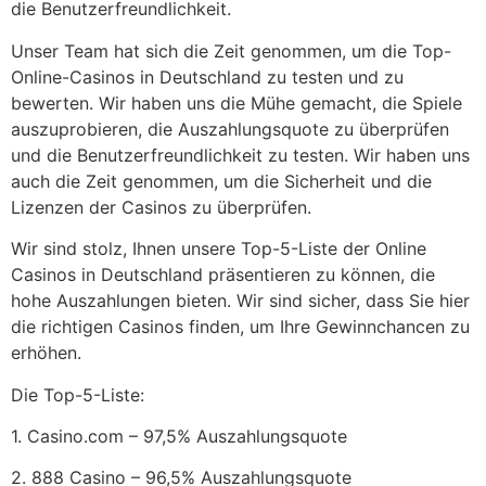
die Benutzerfreundlichkeit.
Unser Team hat sich die Zeit genommen, um die Top-
Online-Casinos in Deutschland zu testen und zu
bewerten. Wir haben uns die Mühe gemacht, die Spiele
auszuprobieren, die Auszahlungsquote zu überprüfen
und die Benutzerfreundlichkeit zu testen. Wir haben uns
auch die Zeit genommen, um die Sicherheit und die
Lizenzen der Casinos zu überprüfen.
Wir sind stolz, Ihnen unsere Top-5-Liste der Online
Casinos in Deutschland präsentieren zu können, die
hohe Auszahlungen bieten. Wir sind sicher, dass Sie hier
die richtigen Casinos finden, um Ihre Gewinnchancen zu
erhöhen.
Die Top-5-Liste:
1. Casino.com – 97,5% Auszahlungsquote
2. 888 Casino – 96,5% Auszahlungsquote