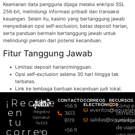
Keamanan data pengguna dijaga melalui enkripsi SSL
256‑bit, melindungi informasi pribadi dan transaksi
keuangan. Selain itu, kasino yang bertanggung jawab
menyediakan opsi self‑exclusion, batas deposit harian,
serta panduan bermain bertanggung jawab untuk
melindungi pemain dari potensi kecanduan.
Fitur Tanggung Jawab
Limitasi deposit harian/mingguan.
Opsi self‑exclusion selama 30 hari hingga tak
terbatas.
Link ke lembaga bantuan kecanduan judi lokal.
¡Recibe
CONTACTO
CORREOS
RECURSOS
ELECTRÓNICOS
+56 9
Cómo el
en
eventos@siguelahu
Registro
3613
correc
Sernatur:
tu
salidas@siguelahue
8119
una age
74303
de viaje
correo
+56 9
Av.
una gir