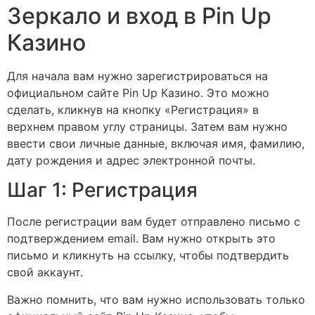
Зеркало и вход в Pin Up
Казино
Для начала вам нужно зарегистрироваться на
официальном сайте Pin Up Казино. Это можно
сделать, кликнув на кнопку «Регистрация» в
верхнем правом углу страницы. Затем вам нужно
ввести свои личные данные, включая имя, фамилию,
дату рождения и адрес электронной почты.
Шаг 1: Регистрация
После регистрации вам будет отправлено письмо с
подтверждением email. Вам нужно открыть это
письмо и кликнуть на ссылку, чтобы подтвердить
свой аккаунт.
Важно помнить, что вам нужно использовать только