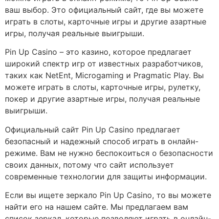
ваш выбор. Это официальный сайт, где вы можете
играть в слоты, карточные игры и другие азартные
игры, получая реальные выигрыши.
Pin Up Casino – это казино, которое предлагает
широкий спектр игр от известных разработчиков,
таких как NetEnt, Microgaming и Pragmatic Play. Вы
можете играть в слоты, карточные игры, рулетку,
покер и другие азартные игры, получая реальные
выигрыши.
Официальный сайт Pin Up Casino предлагает
безопасный и надежный способ играть в онлайн-
режиме. Вам не нужно беспокоиться о безопасности
своих данных, потому что сайт использует
современные технологии для защиты информации.
Если вы ищете зеркало Pin Up Casino, то вы можете
найти его на нашем сайте. Мы предлагаем вам
список зеркал, которые позволяют играть в онлайн-