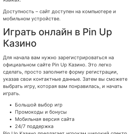
Доступность – сайт доступен на компьютере и
мобильном устройстве.
Играть онлайн в Pin Up
Казино
Для начала вам нужно зарегистрироваться на
официальном сайте Pin Up Казино. Это легко
сделать, просто заполните форму регистрации,
указав свои контактные данные. Затем вы сможете
выбрать игру, которая вам понравилась, и начать
играть.
Большой выбор игр
Промокоды и бонусы
Мобильная версия сайта
24/7 поддержка
Pin Up Казино предлагает игрокам широкий спектр