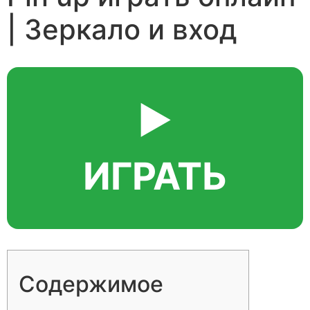
| Зеркало и вход
▶️
ИГРАТЬ
Содержимое