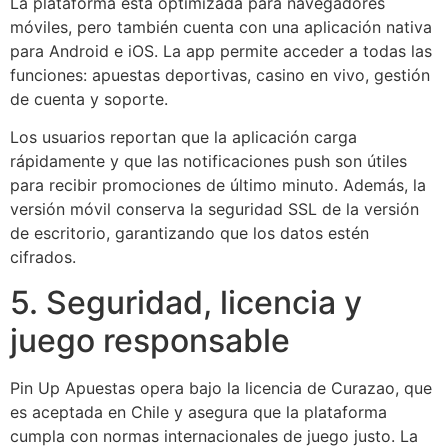
La plataforma está optimizada para navegadores
móviles, pero también cuenta con una aplicación nativa
para Android e iOS. La app permite acceder a todas las
funciones: apuestas deportivas, casino en vivo, gestión
de cuenta y soporte.
Los usuarios reportan que la aplicación carga
rápidamente y que las notificaciones push son útiles
para recibir promociones de último minuto. Además, la
versión móvil conserva la seguridad SSL de la versión
de escritorio, garantizando que los datos estén
cifrados.
5. Seguridad, licencia y
juego responsable
Pin Up Apuestas opera bajo la licencia de Curazao, que
es aceptada en Chile y asegura que la plataforma
cumpla con normas internacionales de juego justo. La