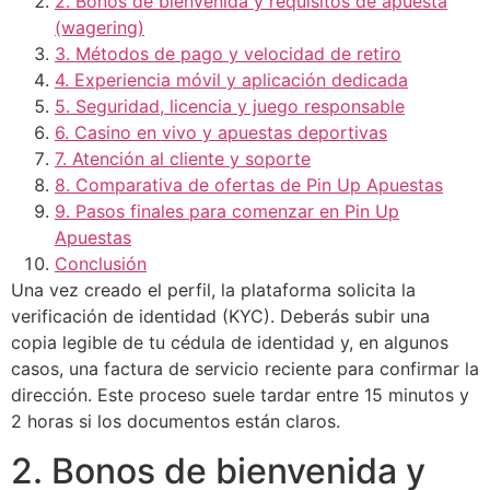
2. Bonos de bienvenida y requisitos de apuesta
(wagering)
3. Métodos de pago y velocidad de retiro
4. Experiencia móvil y aplicación dedicada
5. Seguridad, licencia y juego responsable
6. Casino en vivo y apuestas deportivas
7. Atención al cliente y soporte
8. Comparativa de ofertas de Pin Up Apuestas
9. Pasos finales para comenzar en Pin Up
Apuestas
Conclusión
Una vez creado el perfil, la plataforma solicita la
verificación de identidad (KYC). Deberás subir una
copia legible de tu cédula de identidad y, en algunos
casos, una factura de servicio reciente para confirmar la
dirección. Este proceso suele tardar entre 15 minutos y
2 horas si los documentos están claros.
2. Bonos de bienvenida y