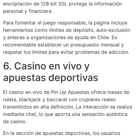
encriptación de 128‑bit SSL protege la información
personal y financiera.
Para fomentar el juego responsable, la página incluye
herramientas como límites de depósito, auto‑exclusión
y enlaces a organizaciones de ayuda en Chile. Es
recomendable establecer un presupuesto mensual y
respetar los límites para evitar problemas de adicción.
6. Casino en vivo y
apuestas deportivas
El casino en vivo de Pin Up Apuestas ofrece mesas de
ruleta, blackjack y baccarat con crupieres reales
transmitidos en alta definición. La interacción se realiza
mediante chat, lo que aporta una sensación auténtica
de casino.
En la sección de apuestas deportivas, los usuarios