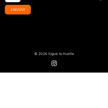
ENVIAR
© 2026 Sigue la Huella