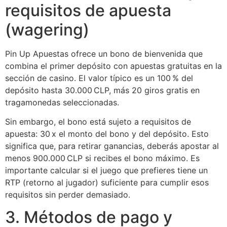
requisitos de apuesta
(wagering)
Pin Up Apuestas ofrece un bono de bienvenida que
combina el primer depósito con apuestas gratuitas en la
sección de casino. El valor típico es un 100 % del
depósito hasta 30.000 CLP, más 20 giros gratis en
tragamonedas seleccionadas.
Sin embargo, el bono está sujeto a requisitos de
apuesta: 30 x el monto del bono y del depósito. Esto
significa que, para retirar ganancias, deberás apostar al
menos 900.000 CLP si recibes el bono máximo. Es
importante calcular si el juego que prefieres tiene un
RTP (retorno al jugador) suficiente para cumplir esos
requisitos sin perder demasiado.
3. Métodos de pago y