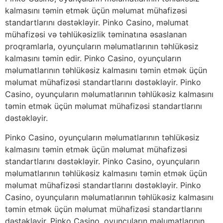
kalmasını təmin etmək üçün məlumat mühafizəsi
standartlarını dəstəkləyir. Pinko Casino, məlumat
mühafizəsi və təhlükəsizlik təminatına əsaslanan
proqramlarla, oyunçuların məlumatlarının təhlükəsiz
kalmasını təmin edir. Pinko Casino, oyunçuların
məlumatlarının təhlükəsiz kalmasını təmin etmək üçün
məlumat mühafizəsi standartlarını dəstəkləyir. Pinko
Casino, oyunçuların məlumatlarının təhlükəsiz kalmasını
təmin etmək üçün məlumat mühafizəsi standartlarını
dəstəkləyir.
Pinko Casino, oyunçuların məlumatlarının təhlükəsiz
kalmasını təmin etmək üçün məlumat mühafizəsi
standartlarını dəstəkləyir. Pinko Casino, oyunçuların
məlumatlarının təhlükəsiz kalmasını təmin etmək üçün
məlumat mühafizəsi standartlarını dəstəkləyir. Pinko
Casino, oyunçuların məlumatlarının təhlükəsiz kalmasını
təmin etmək üçün məlumat mühafizəsi standartlarını
dəstəkləyir. Pinko Casino, oyunçuların məlumatlarının