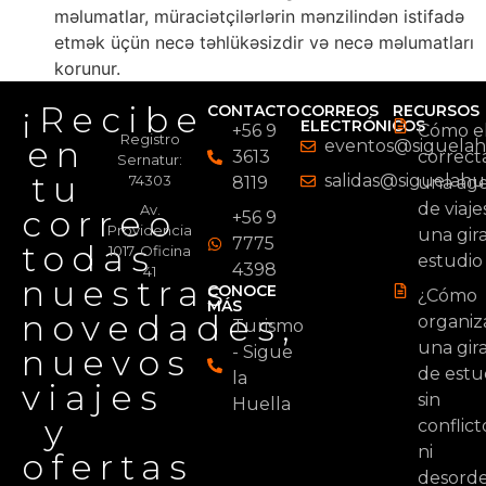
məlumatlar, müraciətçilərlərin mənzilindən istifadə
etmək üçün necə təhlükəsizdir və necə məlumatları
korunur.
¡Recibe
CONTACTO
CORREOS
RECURSOS
ELECTRÓNICOS
+56 9
Cómo el
Registro
en
eventos@siguelahu
3613
correc
Sernatur:
tu
salidas@siguelahue
74303
8119
una age
de viaje
Av.
correo
+56 9
Providencia
una gir
7775
todas
1017, Oficina
estudio
4398
41
nuestras
CONOCE
¿Cómo
MÁS
novedades,
organiz
Turismo
una gir
nuevos
- Sigue
de estu
la
viajes
sin
Huella
y
conflict
ni
ofertas
desord