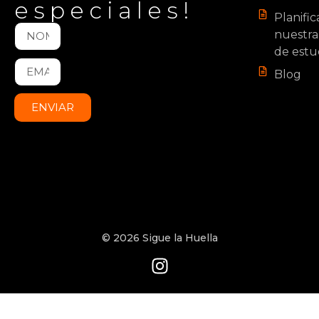
especiales!
Planifi
nuestra
de estu
Blog
ENVIAR
© 2026 Sigue la Huella