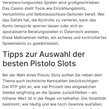
Verantwortungsvolles Spielen wird großgeschrieben:
Das Casino stellt Tools wie Einzahlungslimits,
Verlustlimits und Selbstausschluss‑Optionen bereit. Wer
das Gefühl hat, die Kontrolle zu verlieren, kann das
Konto temporär sperren lassen oder sich an
spezialisierte Beratungsstellen in Österreich wenden.
Diese Maßnahmen helfen, ein sicheres und kontrolliertes
Spielerlebnis zu gewährleisten.
Tipps zur Auswahl der
besten Pistolo Slots
Bei der Wahl eines Pistolo Slots sollten Sie neben dem
Thema auch technische Kennzahlen berücksichtigen.
Der RTP gibt an, wie viel Prozent des eingesetzten
Geldes langfristig an die Spieler zurückfließen – ein
höherer Wert ist in der Regel vorteilhafter. Die Volatilität
bestimmt, wie häufig und wie hoch Gewinne ausfallen;