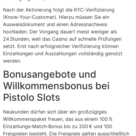
Nach der Aktivierung folgt die KYC‑Verifizierung
(Know‑Your‑Customer). Hierzu müssen Sie ein
Ausweisdokument und einen Adressnachweis
hochladen. Der Vorgang dauert meist weniger als
24 Stunden, weil das Casino auf schnelle Prüfungen
setzt. Erst nach erfolgreicher Verifizierung können
Einzahlungen und Auszahlungen vollständig genutzt
werden.
Bonusangebote und
Willkommensbonus bei
Pistolo Slots
Neukunden dürfen sich über ein großzügiges
Willkommenspaket freuen, das aus einem 100 %
Einzahlungs‑Match‑Bonus bis zu 200 € und 100
Freispielen besteht. Die Freispiele gelten ausschließlich