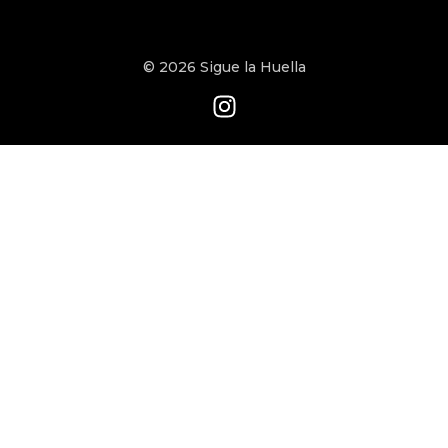
© 2026 Sigue la Huella