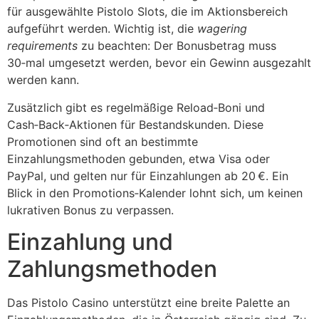
für ausgewählte Pistolo Slots, die im Aktionsbereich
aufgeführt werden. Wichtig ist, die
wagering
requirements
zu beachten: Der Bonusbetrag muss
30‑mal umgesetzt werden, bevor ein Gewinn ausgezahlt
werden kann.
Zusätzlich gibt es regelmäßige Reload‑Boni und
Cash‑Back‑Aktionen für Bestandskunden. Diese
Promotionen sind oft an bestimmte
Einzahlungsmethoden gebunden, etwa Visa oder
PayPal, und gelten nur für Einzahlungen ab 20 €. Ein
Blick in den Promotions‑Kalender lohnt sich, um keinen
lukrativen Bonus zu verpassen.
Einzahlung und
Zahlungsmethoden
Das Pistolo Casino unterstützt eine breite Palette an