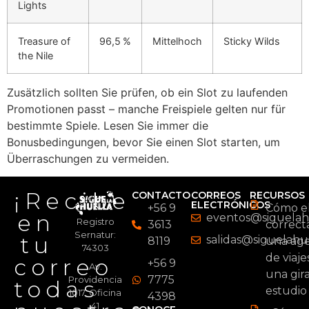
Lights
Treasure of
96,5 %
Mittelhoch
Sticky Wilds
the Nile
Zusätzlich sollten Sie prüfen, ob ein Slot zu laufenden
Promotionen passt – manche Freispiele gelten nur für
bestimmte Spiele. Lesen Sie immer die
Bonusbedingungen, bevor Sie einen Slot starten, um
Überraschungen zu vermeiden.
¡Recibe
CONTACTO
CORREOS
RECURSOS
ELECTRÓNICOS
+56 9
Cómo el
en
eventos@siguelahu
Registro
3613
correc
Sernatur:
tu
salidas@siguelahue
8119
una age
74303
de viaje
correo
+56 9
Av.
una gir
7775
Providencia
todas
estudio
1017, Oficina
4398
41