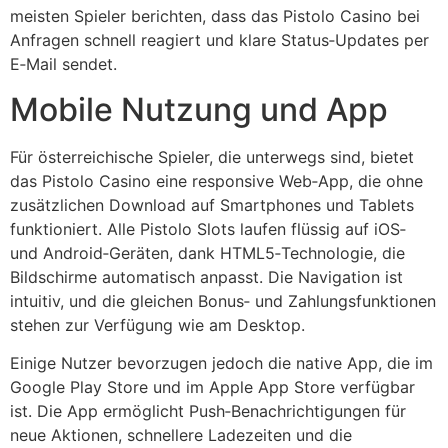
meisten Spieler berichten, dass das Pistolo Casino bei
Anfragen schnell reagiert und klare Status‑Updates per
E‑Mail sendet.
Mobile Nutzung und App
Für österreichische Spieler, die unterwegs sind, bietet
das Pistolo Casino eine responsive Web‑App, die ohne
zusätzlichen Download auf Smartphones und Tablets
funktioniert. Alle Pistolo Slots laufen flüssig auf iOS‑
und Android‑Geräten, dank HTML5‑Technologie, die
Bildschirme automatisch anpasst. Die Navigation ist
intuitiv, und die gleichen Bonus‑ und Zahlungsfunktionen
stehen zur Verfügung wie am Desktop.
Einige Nutzer bevorzugen jedoch die native App, die im
Google Play Store und im Apple App Store verfügbar
ist. Die App ermöglicht Push‑Benachrichtigungen für
neue Aktionen, schnellere Ladezeiten und die