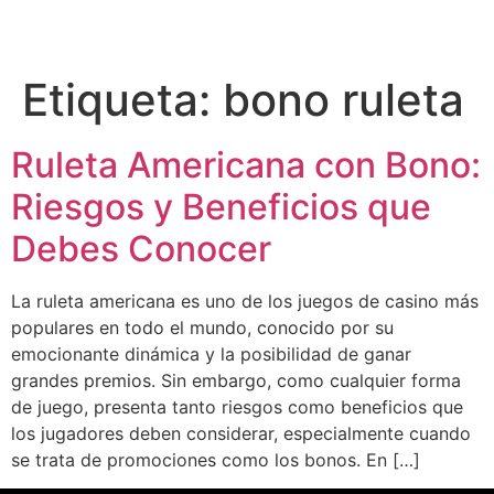
Etiqueta:
bono ruleta
Ruleta Americana con Bono:
Riesgos y Beneficios que
Debes Conocer
La ruleta americana es uno de los juegos de casino más
populares en todo el mundo, conocido por su
emocionante dinámica y la posibilidad de ganar
grandes premios. Sin embargo, como cualquier forma
de juego, presenta tanto riesgos como beneficios que
los jugadores deben considerar, especialmente cuando
se trata de promociones como los bonos. En […]