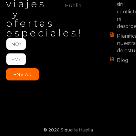
viajes
sin
Huella
y
conflict
ni
ofertas
desord
especiales!
Planifi
nuestra
de estu
Blog
ENVIAR
© 2026 Sigue la Huella