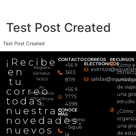
Test Post Created
Test Post Created
¡Recibe
CONTACTO
CORREOS
RECURSOS
ELECTRÓNICOS
+56 9
Cómo el
Registro
en
eventos@siguelahu
3613
correc
Sernatur:
tu
salidas@siguelahue
74303
8119
una age
de viaje
Av.
correo
+56 9
Providencia
una gir
7775
todas
1017, Oficina
estudio
4398
41
nuestras
CONOCE
¿Cómo
MÁS
novedades,
organiz
Turismo
una gir
nuevos
- Sigue
de estu
la