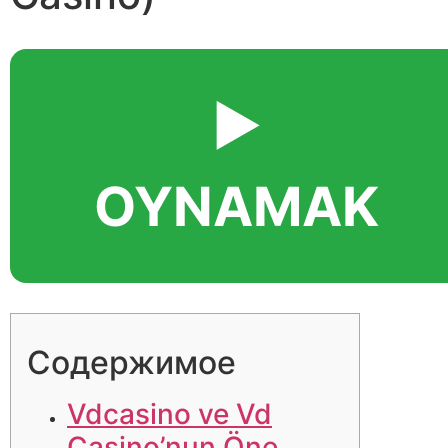
▶️
OYNAMAK
Содержимое
Vdcasino ve Vd
Casino’nun Öne