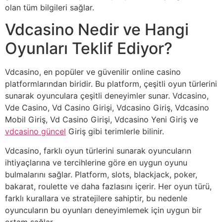
olan tüm bilgileri sağlar.
Vdcasino Nedir ve Hangi
Oyunları Teklif Ediyor?
Vdcasino, en popüler ve güvenilir online casino
platformlarından biridir. Bu platform, çeşitli oyun türlerini
sunarak oyunculara çeşitli deneyimler sunar. Vdcasino,
Vde Casino, Vd Casino Girişi, Vdcasino Giriş, Vdcasino
Mobil Giriş, Vd Casino Girişi, Vdcasino Yeni Giriş ve
vdcasino güncel
Giriş gibi terimlerle bilinir.
Vdcasino, farklı oyun türlerini sunarak oyuncuların
ihtiyaçlarına ve tercihlerine göre en uygun oyunu
bulmalarını sağlar. Platform, slots, blackjack, poker,
bakarat, roulette ve daha fazlasını içerir. Her oyun türü,
farklı kurallara ve stratejilere sahiptir, bu nedenle
oyuncuların bu oyunları deneyimlemek için uygun bir
ortam sağlar.