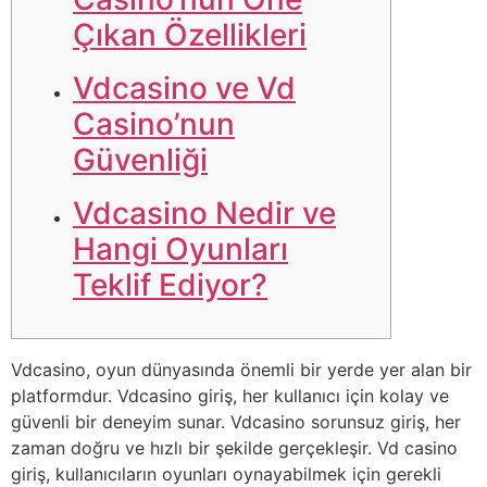
Çıkan Özellikleri
Vdcasino ve Vd
Casino’nun
Güvenliği
Vdcasino Nedir ve
Hangi Oyunları
Teklif Ediyor?
Vdcasino, oyun dünyasında önemli bir yerde yer alan bir
platformdur. Vdcasino giriş, her kullanıcı için kolay ve
güvenli bir deneyim sunar. Vdcasino sorunsuz giriş, her
zaman doğru ve hızlı bir şekilde gerçekleşir. Vd casino
giriş, kullanıcıların oyunları oynayabilmek için gerekli