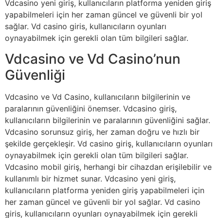
Vdcasino yeni giriş, kullanıcıların platforma yeniden giriş
yapabilmeleri için her zaman güncel ve güvenli bir yol
sağlar. Vd casino giris, kullanıcıların oyunları
oynayabilmek için gerekli olan tüm bilgileri sağlar.
Vdcasino ve Vd Casino’nun
Güvenliği
Vdcasino ve Vd Casino, kullanıcıların bilgilerinin ve
paralarının güvenliğini önemser. Vdcasino giriş,
kullanıcıların bilgilerinin ve paralarının güvenliğini sağlar.
Vdcasino sorunsuz giriş, her zaman doğru ve hızlı bir
şekilde gerçekleşir. Vd casino giriş, kullanıcıların oyunları
oynayabilmek için gerekli olan tüm bilgileri sağlar.
Vdcasino mobil giriş, herhangi bir cihazdan erişilebilir ve
kullanımlı bir hizmet sunar. Vdcasino yeni giriş,
kullanıcıların platforma yeniden giriş yapabilmeleri için
her zaman güncel ve güvenli bir yol sağlar. Vd casino
giris, kullanıcıların oyunları oynayabilmek için gerekli