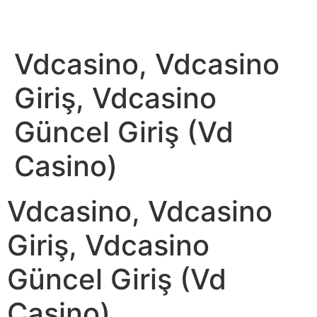
Vdcasino, Vdcasino
Giriş, Vdcasino
Güncel Giriş (Vd
Casino)
Vdcasino, Vdcasino
Giriş, Vdcasino
Güncel Giriş (Vd
Casino)