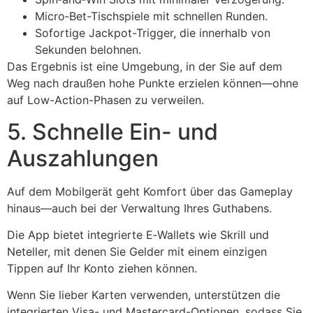
Micro‑Bet-Tischspiele mit schnellen Runden.
Sofortige Jackpot-Trigger, die innerhalb von
Sekunden belohnen.
Das Ergebnis ist eine Umgebung, in der Sie auf dem
Weg nach draußen hohe Punkte erzielen können—ohne
auf Low-Action-Phasen zu verweilen.
5. Schnelle Ein- und
Auszahlungen
Auf dem Mobilgerät geht Komfort über das Gameplay
hinaus—auch bei der Verwaltung Ihres Guthabens.
Die App bietet integrierte E‑Wallets wie Skrill und
Neteller, mit denen Sie Gelder mit einem einzigen
Tippen auf Ihr Konto ziehen können.
Wenn Sie lieber Karten verwenden, unterstützen die
integrierten Visa- und Mastercard-Optionen, sodass Sie