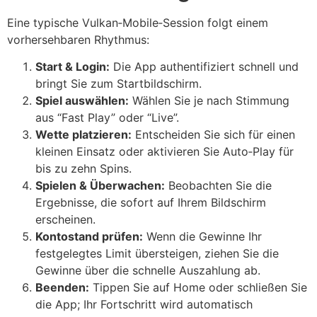
Eine typische Vulkan‑Mobile‑Session folgt einem
vorhersehbaren Rhythmus:
Start & Login:
Die App authentifiziert schnell und
bringt Sie zum Startbildschirm.
Spiel auswählen:
Wählen Sie je nach Stimmung
aus “Fast Play” oder “Live”.
Wette platzieren:
Entscheiden Sie sich für einen
kleinen Einsatz oder aktivieren Sie Auto‑Play für
bis zu zehn Spins.
Spielen & Überwachen:
Beobachten Sie die
Ergebnisse, die sofort auf Ihrem Bildschirm
erscheinen.
Kontostand prüfen:
Wenn die Gewinne Ihr
festgelegtes Limit übersteigen, ziehen Sie die
Gewinne über die schnelle Auszahlung ab.
Beenden:
Tippen Sie auf Home oder schließen Sie
die App; Ihr Fortschritt wird automatisch