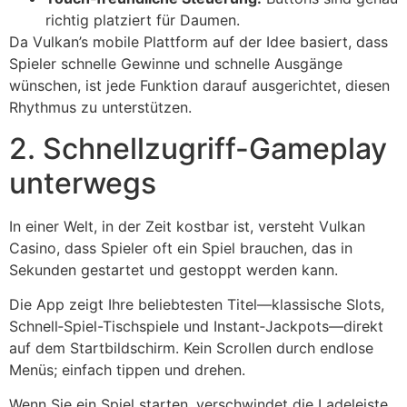
richtig platziert für Daumen.
Da Vulkan’s mobile Plattform auf der Idee basiert, dass
Spieler schnelle Gewinne und schnelle Ausgänge
wünschen, ist jede Funktion darauf ausgerichtet, diesen
Rhythmus zu unterstützen.
2. Schnellzugriff-Gameplay
unterwegs
In einer Welt, in der Zeit kostbar ist, versteht Vulkan
Casino, dass Spieler oft ein Spiel brauchen, das in
Sekunden gestartet und gestoppt werden kann.
Die App zeigt Ihre beliebtesten Titel—klassische Slots,
Schnell‑Spiel-Tischspiele und Instant‑Jackpots—direkt
auf dem Startbildschirm. Kein Scrollen durch endlose
Menüs; einfach tippen und drehen.
Wenn Sie ein Spiel starten, verschwindet die Ladeleiste