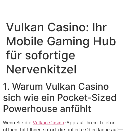
Vulkan Casino: Ihr
Mobile Gaming Hub
für sofortige
Nervenkitzel
1. Warum Vulkan Casino
sich wie ein Pocket‑Sized
Powerhouse anfühlt
Wenn Sie die
Vulkan Casino
-App auf Ihrem Telefon
öffnen, fällt Ihnen sofort die polierte Oberfläche auf—