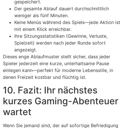
gespeichert.
Der gesamte Ablauf dauert durchschnittlich
weniger als fünf Minuten.
Keine Menüs während des Spiels—jede Aktion ist
mit einem Klick erreichbar.
Ihre Sitzungsstatistiken (Gewinne, Verluste,
Spielzeit) werden nach jeder Runde sofort
angezeigt.
Dieses enge Ablaufmuster stellt sicher, dass jeder
Spieler jederzeit eine kurze, unterhaltsame Pause
einlegen kann—perfekt für moderne Lebensstile, in
denen Freizeit kostbar und flüchtig ist.
10. Fazit: Ihr nächstes
kurzes Gaming-Abenteuer
wartet
Wenn Sie jemand sind, der auf sofortige Befriedigung