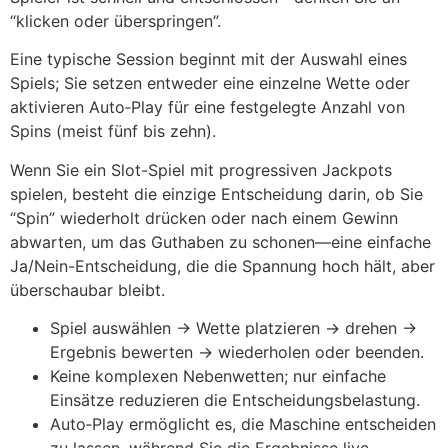
“klicken oder überspringen”.
Eine typische Session beginnt mit der Auswahl eines
Spiels; Sie setzen entweder eine einzelne Wette oder
aktivieren Auto‑Play für eine festgelegte Anzahl von
Spins (meist fünf bis zehn).
Wenn Sie ein Slot-Spiel mit progressiven Jackpots
spielen, besteht die einzige Entscheidung darin, ob Sie
“Spin” wiederholt drücken oder nach einem Gewinn
abwarten, um das Guthaben zu schonen—eine einfache
Ja/Nein-Entscheidung, die die Spannung hoch hält, aber
überschaubar bleibt.
Spiel auswählen → Wette platzieren → drehen →
Ergebnis bewerten → wiederholen oder beenden.
Keine komplexen Nebenwetten; nur einfache
Einsätze reduzieren die Entscheidungsbelastung.
Auto‑Play ermöglicht es, die Maschine entscheiden
zu lassen, während Sie die Ergebnisse live