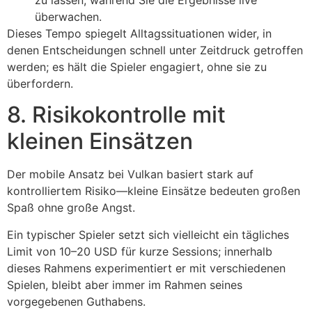
überwachen.
Dieses Tempo spiegelt Alltagssituationen wider, in
denen Entscheidungen schnell unter Zeitdruck getroffen
werden; es hält die Spieler engagiert, ohne sie zu
überfordern.
8. Risikokontrolle mit
kleinen Einsätzen
Der mobile Ansatz bei Vulkan basiert stark auf
kontrolliertem Risiko—kleine Einsätze bedeuten großen
Spaß ohne große Angst.
Ein typischer Spieler setzt sich vielleicht ein tägliches
Limit von 10–20 USD für kurze Sessions; innerhalb
dieses Rahmens experimentiert er mit verschiedenen
Spielen, bleibt aber immer im Rahmen seines
vorgegebenen Guthabens.