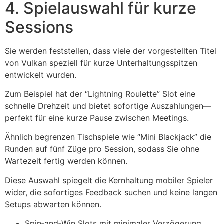
4. Spielauswahl für kurze
Sessions
Sie werden feststellen, dass viele der vorgestellten Titel
von Vulkan speziell für kurze Unterhaltungsspitzen
entwickelt wurden.
Zum Beispiel hat der “Lightning Roulette” Slot eine
schnelle Drehzeit und bietet sofortige Auszahlungen—
perfekt für eine kurze Pause zwischen Meetings.
Ähnlich begrenzen Tischspiele wie “Mini Blackjack” die
Runden auf fünf Züge pro Session, sodass Sie ohne
Wartezeit fertig werden können.
Diese Auswahl spiegelt die Kernhaltung mobiler Spieler
wider, die sofortiges Feedback suchen und keine langen
Setups abwarten können.
Spin‑and‑Win Slots mit minimaler Verzögerung.