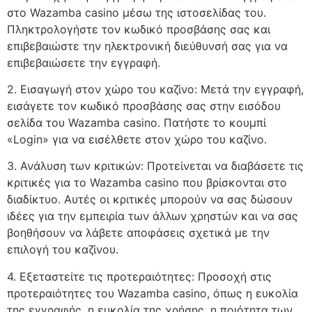
στο Wazamba casino μέσω της ιστοσελίδας του.
Πληκτρολογήστε τον κωδικό προσβάσης σας και
επιβεβαιώστε την ηλεκτρονική διεύθυνσή σας για να
επιβεβαιώσετε την εγγραφή.
2. Εισαγωγή στον χώρο του καζίνο: Μετά την εγγραφή,
εισάγετε τον κωδικό προσβάσης σας στην εισόδου
σελίδα του Wazamba casino. Πατήστε το κουμπί
«Login» για να εισέλθετε στον χώρο του καζίνο.
3. Ανάλυση των κριτικών: Προτείνεται να διαβάσετε τις
κριτικές για το Wazamba casino που βρίσκονται στο
διαδίκτυο. Αυτές οι κριτικές μπορούν να σας δώσουν
ιδέες για την εμπειρία των άλλων χρηστών και να σας
βοηθήσουν να λάβετε αποφάσεις σχετικά με την
επιλογή του καζίνου.
4. Εξεταστείτε τις προτεραιότητες: Προσοχή στις
προτεραιότητες του Wazamba casino, όπως η ευκολία
της εγγραφής, η ευκολία της χρήσης, η ποιότητα των