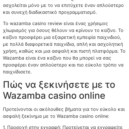
ασχολείται μόνο με το να επιτύχετε έναν απλούστερο
και συνεχή διαδικαστικό προγραμματισμό.
Το wazamba casino review είναι ένας χρήσιμος
χλωρισμός για όσους θέλουν να κρίνουν το καζίνο. Το
καζίνο προσφέρει μια εξαιρετική εμπειρία παιχνιδιού,
με πολλά διαφορετικά παιχνίδια, απλή και ασχολητική
χρήση, καθώς και μια ασφαλή και πιστή πλατφόρμα. Το
Wazamba είναι ένα καζίνο που θα μπορεί να σας
προσφέρει έναν απλούστερο και πιο εύκολο τρόπο να
παιχνίδισετε.
Πώς να ξεκινήσετε με το
Wazamba casino online
Προτείνονται οι ακόλουθες βήματα για τον εύκολο και
ασφαλή ξεκίνημα με το Wazamba casino online:
1. Προσοχή στην εγγραφή: Προτείνεται να εγγραφείτε