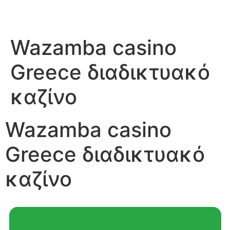
Wazamba casino
Greece διαδικτυακό
καζίνο
Wazamba casino
Greece διαδικτυακό
καζίνο