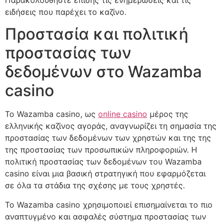
ειδήσεις που παρέχει το καζίνο.
Προστασία και πολιτική
προστασίας των
δεδομένων στο Wazamba
casino
Το Wazamba casino, ως
online casino
μέρος της
ελληνικής καζίνος αγοράς, αναγνωρίζει τη σημασία της
προστασίας των δεδομένων των χρηστών και της της
της προστασίας των προσωπικών πληροφοριών. Η
πολιτική προστασίας των δεδομένων του Wazamba
casino είναι μια βασική στρατηγική που εφαρμόζεται
σε όλα τα στάδια της σχέσης με τους χρηστές.
Το Wazamba casino χρησιμοποιεί επισημαίνεται το πιο
αναπτυγμένο και ασφαλές σύστημα προστασίας των