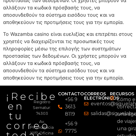
προστασίας των δεδομένων. Οι χρήστες μπορούν να
αλλάξουν τα κωδικά πρόσβασής τους, να
αποσυνδεθούν τα σύστημα εισόδου τους και να
αποθηκεύουν τις προτιμήσεις τους για την εμπορία.
Το Wazamba casino είναι ευελιξίας και επιτρέπει στους
χρηστές να διαχειρίζονται τις προσωπικές τους
πληροφορίες μέσω της επιλογής των συστημάτων
προστασίας των δεδομένων. Οι χρήστες μπορούν να
αλλάξουν τα κωδικά πρόσβασής τους, να
αποσυνδεθούν τα σύστημα εισόδου τους και να
αποθηκεύουν τις προτιμήσεις τους για την εμπορία.
¡Recibe
CONTACTO
CORREOS
RECURSOS
ELECTRÓNICOS
+56 9
Cómo el
Registro
en
eventos@siguelahu
3613
correc
Sernatur:
tu
salidas@siguelahue
74303
8119
una age
de viaje
Av.
correo
+56 9
Providencia
una gir
7775
todas
1017, Oficina
estudio