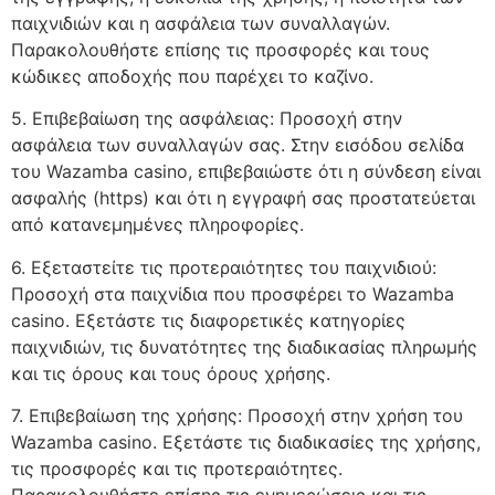
παιχνιδιών και η ασφάλεια των συναλλαγών.
Παρακολουθήστε επίσης τις προσφορές και τους
κώδικες αποδοχής που παρέχει το καζίνο.
5. Επιβεβαίωση της ασφάλειας: Προσοχή στην
ασφάλεια των συναλλαγών σας. Στην εισόδου σελίδα
του Wazamba casino, επιβεβαιώστε ότι η σύνδεση είναι
ασφαλής (https) και ότι η εγγραφή σας προστατεύεται
από κατανεμημένες πληροφορίες.
6. Εξεταστείτε τις προτεραιότητες του παιχνιδιού:
Προσοχή στα παιχνίδια που προσφέρει το Wazamba
casino. Εξετάστε τις διαφορετικές κατηγορίες
παιχνιδιών, τις δυνατότητες της διαδικασίας πληρωμής
και τις όρους και τους όρους χρήσης.
7. Επιβεβαίωση της χρήσης: Προσοχή στην χρήση του
Wazamba casino. Εξετάστε τις διαδικασίες της χρήσης,
τις προσφορές και τις προτεραιότητες.
Παρακολουθήστε επίσης τις ενημερώσεις και τις