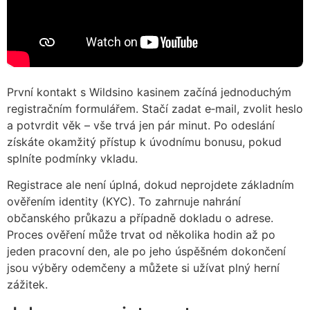
První kontakt s Wildsino kasinem začíná jednoduchým
registračním formulářem. Stačí zadat e‑mail, zvolit heslo
a potvrdit věk – vše trvá jen pár minut. Po odeslání
získáte okamžitý přístup k úvodnímu bonusu, pokud
splníte podmínky vkladu.
Registrace ale není úplná, dokud neprojdete základním
ověřením identity (KYC). To zahrnuje nahrání
občanského průkazu a případně dokladu o adrese.
Proces ověření může trvat od několika hodin až po
jeden pracovní den, ale po jeho úspěšném dokončení
jsou výběry odemčeny a můžete si užívat plný herní
zážitek.