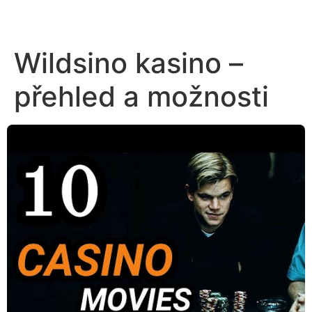
Wildsino kasino –
přehled a možnosti