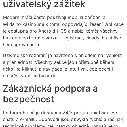
uživatelský zážitek
Moderní hráči často používají mobilní zařízení a
Wildsino kasino má k tomu odpovídající řešení. Aplikace
je dostupná pro Android i iOS a nabízí téměř všechny
funkce desktopové verze – registraci, vklady, hraní live
her i správu účtu.
Uživatelské rozhraní je navrženo s ohledem na rychlost
a přehlednost. Všechny sekce jsou přístupné během
několika kliknutí a navigace je intuitivní, což ocení i
nováčci v online hazardu.
Zákaznická podpora a
bezpečnost
Podpora hráčů je dostupná 24/7 prostřednictvím live
chatu a e‑mailu. Odpovědi jsou obvykle rychlé a řeší jak
technické problémy, tak otázky ohledně bonusů nebo