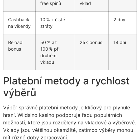
free spinů
vklad
Cashback
10 % z čisté
–
2 dny
na víkendy
ztráty
Reload
50 % až
25× bonus
14 dní
bonus
100 % při
druhém
vkladu
Platební metody a rychlost
výběrů
Výběr správné platební metody je klíčový pro plynulé
hraní. Wildsino kasino podporuje řadu populárních
možností, které jsou rozděleny na vkladové a výběrové.
Vklady jsou většinou okamžité, zatímco výběry mohou
mít různé doby zpracování.