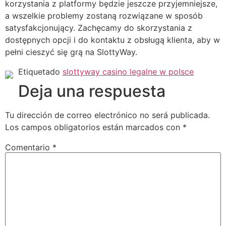
korzystania z platformy będzie jeszcze przyjemniejsze,
a wszelkie problemy zostaną rozwiązane w sposób
satysfakcjonujący. Zachęcamy do skorzystania z
dostępnych opcji i do kontaktu z obsługą klienta, aby w
pełni cieszyć się grą na SlottyWay.
Etiquetado
slottyway casino legalne w polsce
Deja una respuesta
Tu dirección de correo electrónico no será publicada.
Los campos obligatorios están marcados con
*
Comentario
*