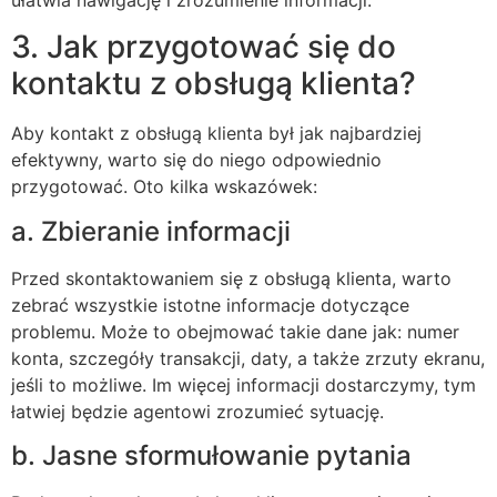
3. Jak przygotować się do
kontaktu z obsługą klienta?
Aby kontakt z obsługą klienta był jak najbardziej
efektywny, warto się do niego odpowiednio
przygotować. Oto kilka wskazówek:
a. Zbieranie informacji
Przed skontaktowaniem się z obsługą klienta, warto
zebrać wszystkie istotne informacje dotyczące
problemu. Może to obejmować takie dane jak: numer
konta, szczegóły transakcji, daty, a także zrzuty ekranu,
jeśli to możliwe. Im więcej informacji dostarczymy, tym
łatwiej będzie agentowi zrozumieć sytuację.
b. Jasne sformułowanie pytania