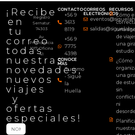
¡Recibe
CONTACTO
CORREOS
RECURSOS
ELECTRÓNICOS
+56 9
Cómo el
Registro
en
eventos@siguelahu
3613
correc
Sernatur:
tu
salidas@siguelahue
74303
8119
una age
de viaje
Av.
correo
+56 9
Providencia
una gir
7775
todas
1017, Oficina
estudio
4398
41
nuestras
CONOCE
¿Cómo
MÁS
novedades,
organiz
Turismo
una gir
nuevos
- Sigue
de estu
la
viajes
sin
Huella
y
conflict
ni
ofertas
desord
especiales!
Planifi
nuestra