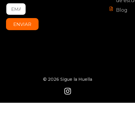
de estu
Blog
ENVIAR
© 2026 Sigue la Huella