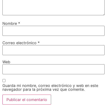
Nombre
*
Correo electrónico
*
Web
Guarda mi nombre, correo electrónico y web en este
navegador para la próxima vez que comente.