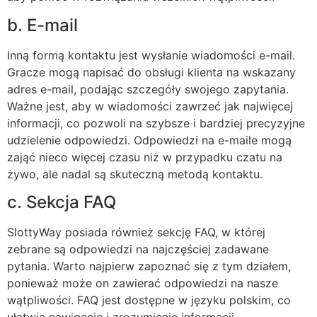
b. E-mail
Inną formą kontaktu jest wysłanie wiadomości e-mail.
Gracze mogą napisać do obsługi klienta na wskazany
adres e-mail, podając szczegóły swojego zapytania.
Ważne jest, aby w wiadomości zawrzeć jak najwięcej
informacji, co pozwoli na szybsze i bardziej precyzyjne
udzielenie odpowiedzi. Odpowiedzi na e-maile mogą
zająć nieco więcej czasu niż w przypadku czatu na
żywo, ale nadal są skuteczną metodą kontaktu.
c. Sekcja FAQ
SlottyWay posiada również sekcję FAQ, w której
zebrane są odpowiedzi na najczęściej zadawane
pytania. Warto najpierw zapoznać się z tym działem,
ponieważ może on zawierać odpowiedzi na nasze
wątpliwości. FAQ jest dostępne w języku polskim, co
ułatwia nawigację i zrozumienie informacji.