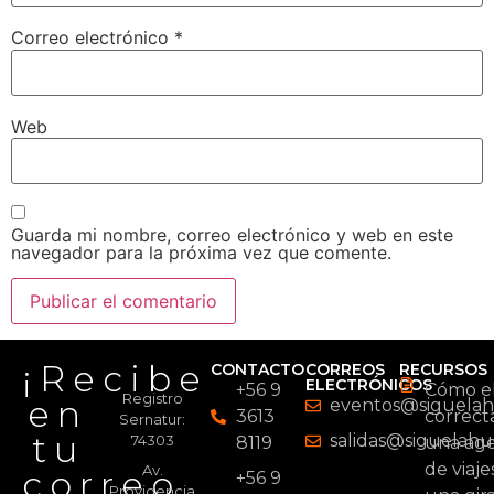
Correo electrónico
*
Web
Guarda mi nombre, correo electrónico y web en este
navegador para la próxima vez que comente.
¡Recibe
CONTACTO
CORREOS
RECURSOS
ELECTRÓNICOS
+56 9
Cómo el
Registro
en
eventos@siguelahu
3613
correc
Sernatur:
tu
salidas@siguelahue
74303
8119
una age
de viaje
Av.
correo
+56 9
Providencia