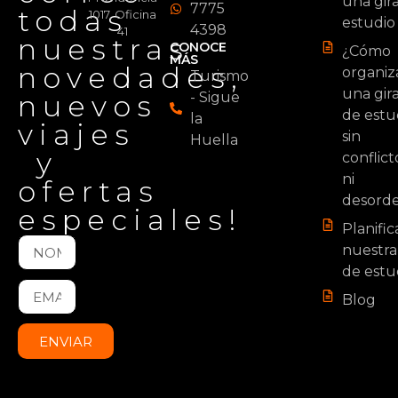
una gir
7775
todas
1017, Oficina
estudio
4398
41
nuestras
CONOCE
¿Cómo
MÁS
novedades,
organiz
Turismo
una gir
nuevos
- Sigue
de estu
la
viajes
sin
Huella
y
conflict
ni
ofertas
desord
especiales!
Planifi
nuestra
de estu
Blog
ENVIAR