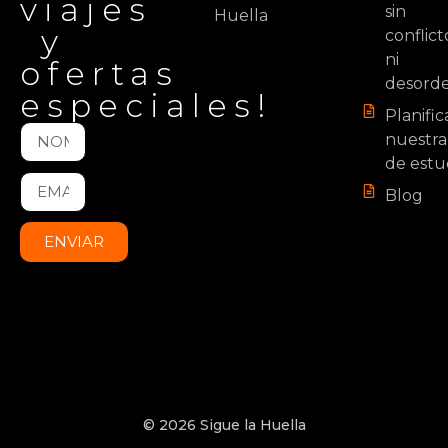
viajes
sin
Huella
y
conflict
ni
ofertas
desord
especiales!
Planifi
nuestra
de estu
Blog
ENVIAR
© 2026 Sigue la Huella