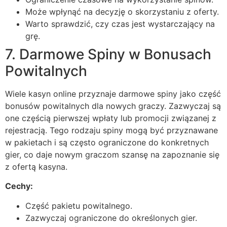
Może wpłynąć na decyzję o skorzystaniu z oferty.
Warto sprawdzić, czy czas jest wystarczający na
grę.
7. Darmowe Spiny w Bonusach
Powitalnych
Wiele kasyn online przyznaje darmowe spiny jako część
bonusów powitalnych dla nowych graczy. Zazwyczaj są
one częścią pierwszej wpłaty lub promocji związanej z
rejestracją. Tego rodzaju spiny mogą być przyznawane
w pakietach i są często ograniczone do konkretnych
gier, co daje nowym graczom szansę na zapoznanie się
z ofertą kasyna.
Cechy:
Część pakietu powitalnego.
Zazwyczaj ograniczone do określonych gier.