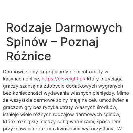
Rodzaje Darmowych
Spinów – Poznaj
Różnice
Darmowe spiny to popularny element oferty w
kasynach online,
https://eleveight.pl/
który przyciąga
graczy szansą na zdobycie dodatkowych wygranych
bez konieczności wydawania własnych pieniędzy. Mimo
że wszystkie darmowe spiny mają na celu umożliwienie
graczom gry bez ryzyka utraty własnych środków,
istnieje wiele różnych rodzajów darmowych spinów,
które różnią się między sobą warunkami, sposobem
przyznawania oraz możliwościami wykorzystania. W