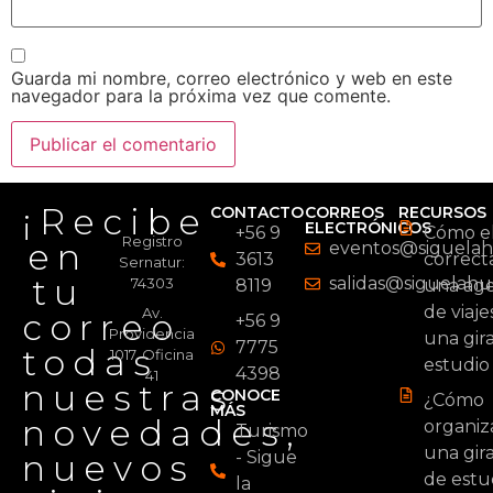
Guarda mi nombre, correo electrónico y web en este
navegador para la próxima vez que comente.
¡Recibe
CONTACTO
CORREOS
RECURSOS
ELECTRÓNICOS
+56 9
Cómo el
Registro
en
eventos@siguelahu
3613
correc
Sernatur:
tu
salidas@siguelahue
74303
8119
una age
de viaje
Av.
correo
+56 9
Providencia
una gir
7775
todas
1017, Oficina
estudio
4398
41
nuestras
CONOCE
¿Cómo
MÁS
novedades,
organiz
Turismo
una gir
nuevos
- Sigue
de estu
la