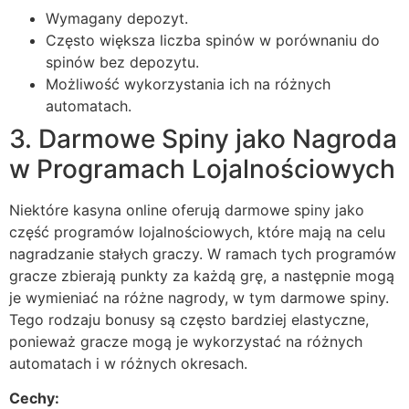
Wymagany depozyt.
Często większa liczba spinów w porównaniu do
spinów bez depozytu.
Możliwość wykorzystania ich na różnych
automatach.
3. Darmowe Spiny jako Nagroda
w Programach Lojalnościowych
Niektóre kasyna online oferują darmowe spiny jako
część programów lojalnościowych, które mają na celu
nagradzanie stałych graczy. W ramach tych programów
gracze zbierają punkty za każdą grę, a następnie mogą
je wymieniać na różne nagrody, w tym darmowe spiny.
Tego rodzaju bonusy są często bardziej elastyczne,
ponieważ gracze mogą je wykorzystać na różnych
automatach i w różnych okresach.
Cechy: