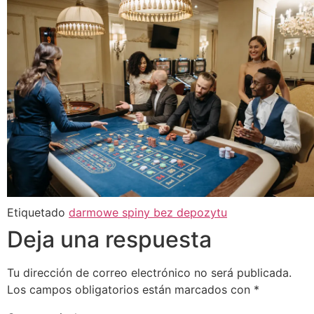
Etiquetado
darmowe spiny bez depozytu
Deja una respuesta
Tu dirección de correo electrónico no será publicada.
Los campos obligatorios están marcados con
*