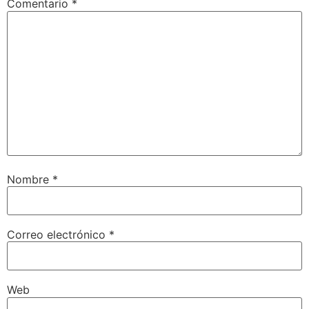
Comentario
*
Nombre
*
Correo electrónico
*
Web